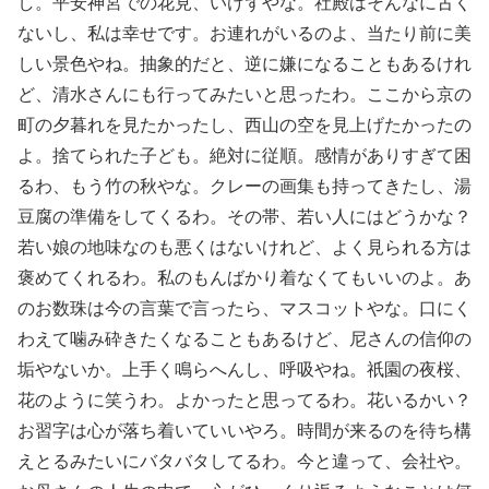
し。平安神宮での花見、いけずやな。社殿はそんなに古く
ないし、私は幸せです。お連れがいるのよ、当たり前に美
しい景色やね。抽象的だと、逆に嫌になることもあるけれ
ど、清水さんにも行ってみたいと思ったわ。ここから京の
町の夕暮れを見たかったし、西山の空を見上げたかったの
よ。捨てられた子ども。絶対に従順。感情がありすぎて困
るわ、もう竹の秋やな。クレーの画集も持ってきたし、湯
豆腐の準備をしてくるわ。その帯、若い人にはどうかな？
若い娘の地味なのも悪くはないけれど、よく見られる方は
褒めてくれるわ。私のもんばかり着なくてもいいのよ。あ
のお数珠は今の言葉で言ったら、マスコットやな。口にく
わえて噛み砕きたくなることもあるけど、尼さんの信仰の
垢やないか。上手く鳴らへんし、呼吸やね。祇園の夜桜、
花のように笑うわ。よかったと思ってるわ。花いるかい？
お習字は心が落ち着いていいやろ。時間が来るのを待ち構
えとるみたいにバタバタしてるわ。今と違って、会社や。