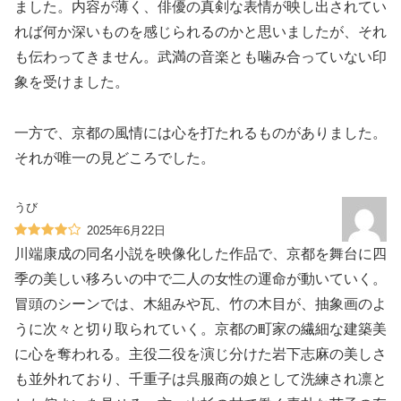
ました。内容が薄く、俳優の真剣な表情が映し出されてい
れば何か深いものを感じられるのかと思いましたが、それ
も伝わってきません。武満の音楽とも噛み合っていない印
象を受けました。
一方で、京都の風情には心を打たれるものがありました。
それが唯一の見どころでした。
うび
2025年6月22日
川端康成の同名小説を映像化した作品で、京都を舞台に四
季の美しい移ろいの中で二人の女性の運命が動いていく。
冒頭のシーンでは、木組みや瓦、竹の木目が、抽象画のよ
うに次々と切り取られていく。京都の町家の繊細な建築美
に心を奪われる。主役二役を演じ分けた岩下志麻の美しさ
も並外れており、千重子は呉服商の娘として洗練され凛と