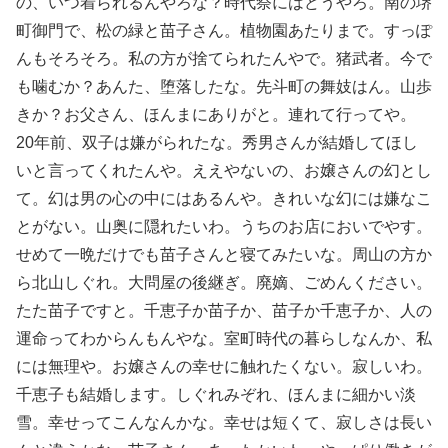
の、いつ着られるんやろな？時代祭にはどうやろ。南の堺
町御門で、松の緑と苗子さん。植物園あたりまで。すっぽ
んもそろそろ。私の方が捨てられたんやで。猪武者。今で
も噛むか？あんた、堕落したな。先斗町の舞妓はん。山歩
きか？お父さん、ほんまにありがと。連れて行ってや。
20年前、双子は嫌がられたな。秀男さんが結婚してほし
いと言ってくれたんや。ええやないの、お嬢さんの幻とし
て。幻は男の心の中にはあるんや。きれいな幻には嫌なこ
とがない。山奥に隠れたいわ。うちのお店においでやす。
せめて一晩だけでも苗子さんと寝てみたいな。周山の方か
ら北山しぐれ。大問屋の後継ぎ。廃嫡、ごめんください。
たた苗子ですと。千恵子か苗子か、苗子か千恵子か、人の
運命ってわからんもんやな。室町時代の暮らしなんか、私
には無理や。お嬢さんの幸せに触れたくない。寂しいわ。
千恵子も結婚します。しぐれみぞれ、ほんまに細かい淡
雪。幸せってこんなんかな。幸せは短くて、寂しさは長い