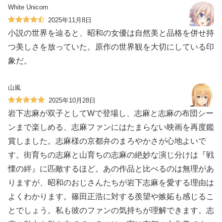
White Unicorn
2025年11月8日
小説の世界を辿ると、昭和の女優は自然美と品格を併せ持
つ美しさを放っていた。原作の世界観を大切にしている印
象だ。
山嵐
2025年10月28日
岩下志麻が双子としてWで登場し、志麻と志麻の布団シー
ンまで楽しめる、志麻ファンにはたまらない映画を再度鑑
賞しました。志麻様の京都弁のまろやかさが心地よいで
す。街育ちの志麻と山育ちの志麻の絶妙な演じ分けは『戦
慄の絆』に匹敵するほど。あの作品と比べるのは無理があ
りますが、昭和のおじさんたちが岩下志麻を愛する理由は
よくわかります。篠田正浩に対する羨望や嫉妬も感じるこ
とでしょう。私も彼のファンの気持ちが理解できます。志