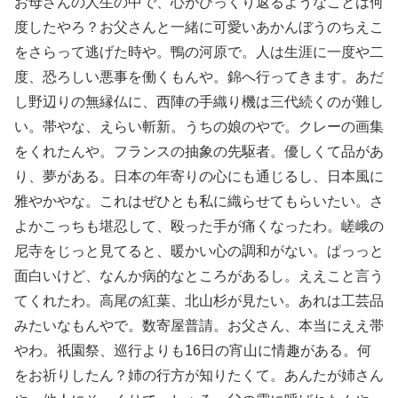
お母さんの人生の中で、心がひっくり返るようなことは何
度したやろ？お父さんと一緒に可愛いあかんぼうのちえこ
をさらって逃げた時や。鴨の河原で。人は生涯に一度や二
度、恐ろしい悪事を働くもんや。錦へ行ってきます。あだ
し野辺りの無縁仏に、西陣の手織り機は三代続くのが難し
い。帯やな、えらい斬新。うちの娘のやで。クレーの画集
をくれたんや。フランスの抽象の先駆者。優しくて品があ
り、夢がある。日本の年寄りの心にも通じるし、日本風に
雅やかやな。これはぜひとも私に織らせてもらいたい。さ
よかこっちも堪忍して、殴った手が痛くなったわ。嵯峨の
尼寺をじっと見てると、暖かい心の調和がない。ぱっっと
面白いけど、なんか病的なところがあるし。ええこと言う
てくれたわ。高尾の紅葉、北山杉が見たい。あれは工芸品
みたいなもんやで。数寄屋普請。お父さん、本当にええ帯
やわ。祇園祭、巡行よりも16日の宵山に情趣がある。何
をお祈りしたん？姉の行方が知りたくて。あんたが姉さん