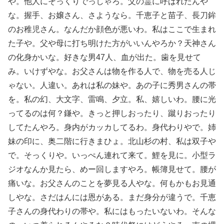
や。他人にそっくりでっしゃろ。父の霊に呼ばれたんや
な。握手、お嬢さん、さようなら。千恵子と苗子、長刀鉾
のお稚児さん。なんだか顔色が悪いわ。私はここで生まれ
た子や。父や母に打ち明けた方がいいんやろか？天神さん
の化身かいな。好きな男47人、血が出た。歯を見せて
み。いけずやな。お父さんは物を作る人で、物を売る人じ
ゃない。人違い。あれは私の妹や。あの子に秀男さんの帯
を。私の幻、大文字、雷鳴、夕立。私、嬉しいわ。腰に光
ってるのは何？鎌や。きっと押しおったり、蹴りおったり
してたんやろ。身内がカッカしてるわ。身代わりやで。姉
妹の印に、奥二階に行きまひょ。北山杉の村、私は双子や
で。そっくりや。いっぺん連れて来て。鯉を見に。小型ラ
ジオなんか見たら、めー回しますやろ。帳簿見せて。腰が
痛いな。お父さんのことを夢見る人やな。何もかもお見通
しやな。さだはんには恩がある。まだ身分が違うで。千恵
子さんの身代わりの帯や。私にはもったいないわ。そんな