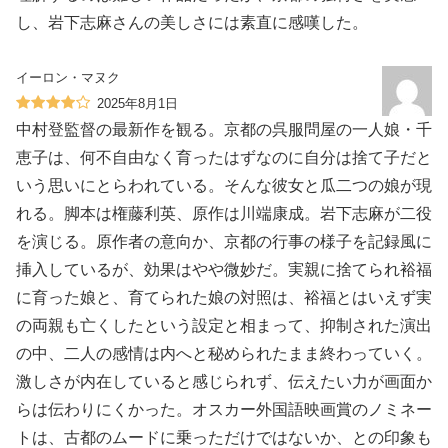
し、岩下志麻さんの美しさには素直に感嘆した。
イーロン・マヌク
2025年8月1日
中村登監督の最新作を観る。京都の呉服問屋の一人娘・千
恵子は、何不自由なく育ったはずなのに自分は捨て子だと
いう思いにとらわれている。そんな彼女と瓜二つの娘が現
れる。脚本は権藤利英、原作は川端康成。岩下志麻が二役
を演じる。原作者の意向か、京都の行事の様子を記録風に
挿入しているが、効果はやや微妙だ。実親に捨てられ裕福
に育った娘と、育てられた娘の対照は、裕福とはいえず実
の両親も亡くしたという設定と相まって、抑制された演出
の中、二人の感情は内へと秘められたまま終わっていく。
激しさが内在していると感じられず、伝えたい力が画面か
らは伝わりにくかった。オスカー外国語映画賞のノミネー
トは、古都のムードに乗っただけではないか、との印象も