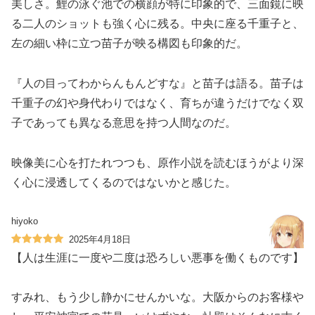
美しさ。鯉の泳ぐ池での横顔が特に印象的で、三面鏡に映
る二人のショットも強く心に残る。中央に座る千重子と、
左の細い枠に立つ苗子が映る構図も印象的だ。
『人の目ってわからんもんどすな』と苗子は語る。苗子は
千重子の幻や身代わりではなく、育ちが違うだけでなく双
子であっても異なる意思を持つ人間なのだ。
映像美に心を打たれつつも、原作小説を読むほうがより深
く心に浸透してくるのではないかと感じた。
hiyoko
2025年4月18日
【人は生涯に一度や二度は恐ろしい悪事を働くものです】
すみれ、もう少し静かにせんかいな。大阪からのお客様や