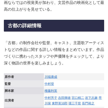
画ならではの視覚美が加わり、文芸作品の映画化として最
高の仕上がりを見せている。
古都の詳細情報
「古都」の制作会社や監督、キャスト、主題歌アーティス
トなどの作品に関する詳しい情報をまとめています。作品
づくりに携わったスタッフや声優陣をチェックして、より
深く物語の世界を楽しみましょう。
原作者
川端康成
監督
中村登
脚本家
権藤利英
中村芳子
吉田輝雄
宮口精二
岩下志麻
早
出演者
川保
東野英治郎
環三千世
長門裕之