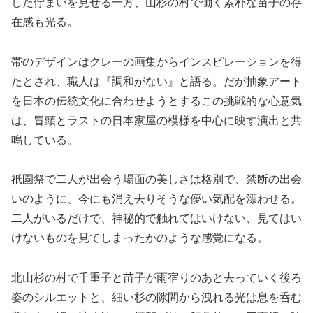
した佇まいを見せる一方、山杉の村で働く素朴な苗子の存
在感も光る。
帯のデザインはクレーの画集からインスピレーションを得
たとされ、職人は『調和がない』と語る。だが抽象アート
を日本の伝統文化に合わせようとするこの挑戦的な心意気
は、冒頭とラストの日本家屋の模様を中心に映す演出と共
鳴している。
祇園祭で二人が出会う場面の美しさは格別で、禁断の出会
いのように、今にも消え去りそうな儚い気配を漂わせる。
二人がいるだけで、神秘的で触れてはいけない、見てはい
けないものを見てしまったかのような感覚になる。
北山杉の村で千重子と苗子が雨宿りのあと去っていく後ろ
姿のシルエットと、細い杉の隙間から洩れる光は息を呑む