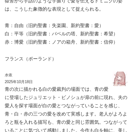
獄舎から手話のような手振りで愛を伝えるドミニクの姿
は、こうした象徴的な表現として捉えられる。
青：自由（旧約聖書：失楽園、新約聖書：愛）
白：平等（旧約聖書：バベルの塔、新約聖書：希望）
赤：博愛（旧約聖書：ノアの箱舟、新約聖書：信仰）
フランス（ポーランド）
水依
2025年10月18日
青の次に描かれる白の愛裁判の場面では、青の愛
に登場したジュリエット・ビノシュが扉の前に現れ、夫の
愛人を探す場面が白の愛とつながっていることを感じ、
青・白・赤の三つの愛を改めて実感します。老人がよろよ
ろと瓶を入れる描写も、青の愛と同じ雰囲気。つながって
いることに気づいて感動しました。今作も白を軸に、美し