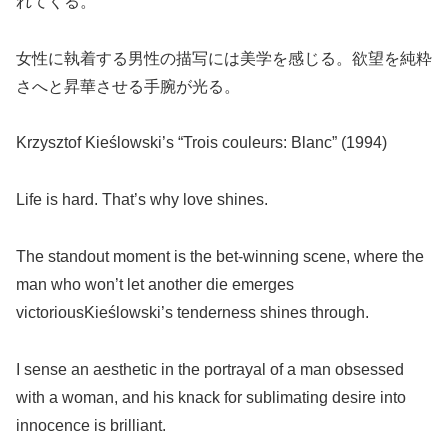
れてくる。
女性に執着する男性の描写には美学を感じる。欲望を純粋
さへと昇華させる手腕が光る。
Krzysztof Kieślowski’s “Trois couleurs: Blanc” (1994)
Life is hard. That’s why love shines.
The standout moment is the bet-winning scene, where the
man who won’t let another die emerges
victoriousKieślowski’s tenderness shines through.
I sense an aesthetic in the portrayal of a man obsessed
with a woman, and his knack for sublimating desire into
innocence is brilliant.