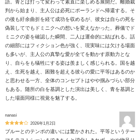
語。青とは打って変わって素直に楽しめる展開だ。離婚裁
判から始まり、主人公は必死にポーランドへ帰還する。そ
の後も紆余曲折を経て成功を収めるが、彼女は自らの死を
偽装してでもドミニクへの想いを変えなかった。葬儀でド
ミニクの姿を確認した瞬間、二人は運命的に結ばれる。話
の細部にはフィクション色が強く、現実味には欠ける場面
も多いが、主人公の真摯な愛が全てを動かす原動力とな
り、自らをも犠牲にする姿は羨ましく感じられる。国を越
え、生死を越え、困難を超える彼らの愛に平等はあるのか
と思わせる一方、全体のコンセプトはやや掴みづらい部分
もある。随所の白を基調とした演出は美しく、青を基調と
した場面同様に視覚を魅了する。
nanasi
2026年1月2日
ブルーとのテンポの違いには驚かされた。平等というテー