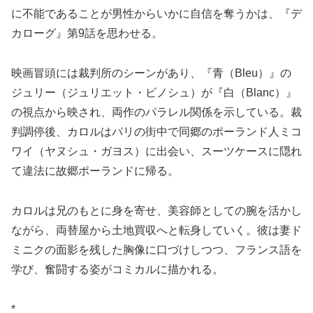
に不能であることが男性からいかに自信を奪うかは、『デ
カローグ』第9話を思わせる。
映画冒頭には裁判所のシーンがあり、『青（Bleu）』の
ジュリー（ジュリエット・ビノシュ）が『白（Blanc）』
の視点から映され、両作のパラレル関係を示している。裁
判調停後、カロルはパリの街中で同郷のポーランド人ミコ
ワイ（ヤヌシュ・ガヨス）に出会い、スーツケースに隠れ
て違法に故郷ポーランドに帰る。
カロルは兄のもとに身を寄せ、美容師としての腕を活かし
ながら、両替屋から土地買収へと転身していく。彼は妻ド
ミニクの面影を残した胸像に口づけしつつ、フランス語を
学び、奮闘する姿がコミカルに描かれる。
*