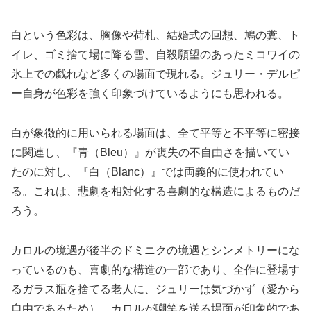
白という色彩は、胸像や荷札、結婚式の回想、鳩の糞、ト
イレ、ゴミ捨て場に降る雪、自殺願望のあったミコワイの
氷上での戯れなど多くの場面で現れる。ジュリー・デルピ
ー自身が色彩を強く印象づけているようにも思われる。
白が象徴的に用いられる場面は、全て平等と不平等に密接
に関連し、『青（Bleu）』が喪失の不自由さを描いてい
たのに対し、『白（Blanc）』では両義的に使われてい
る。これは、悲劇を相対化する喜劇的な構造によるものだ
ろう。
カロルの境遇が後半のドミニクの境遇とシンメトリーにな
っているのも、喜劇的な構造の一部であり、全作に登場す
るガラス瓶を捨てる老人に、ジュリーは気づかず（愛から
自由であるため）、カロルが嘲笑を送る場面が印象的であ