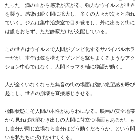
たった一滴の血から感染が広がる、強力なウイルスが世界
を襲う。感染は瞬く間に拡大し、多くの人々が次々と崩れ
ていく。ジムは集中治療室で目を覚まし、外に出ると街に
は誰もおらず、ただ静寂だけが支配している。
この世界はウイルスで人間がゾンビ化するサバイバルホラ
ーだが、本作は銃を構えてゾンビを撃ちまくるようなアク
ション中心ではなく、人間ドラマを軸に物語が動く。
人が全くいなくなった無音の街の場面は強い絶望感を呼び
起こし、世界の崩壊を直接感じさせる。
極限状態こそ人間の本性があらわになる。映画の安全地帯
から見れば欲望むき出しの人間に苛立つ場面もあるが、も
し自分が同じ立場なら自分はどう動くだろうか、という問
いを私たちに投げかけてくる。