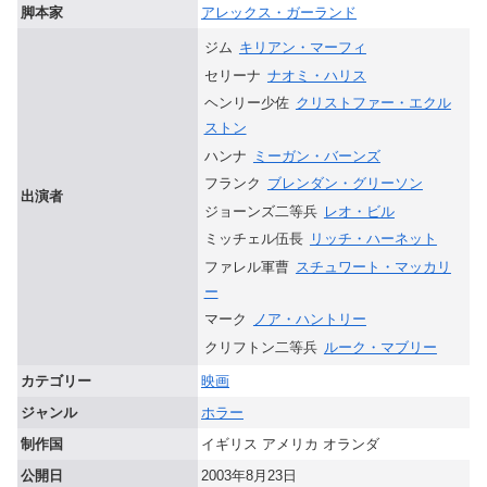
脚本家
アレックス・ガーランド
ジム
キリアン・マーフィ
セリーナ
ナオミ・ハリス
ヘンリー少佐
クリストファー・エクル
ストン
ハンナ
ミーガン・バーンズ
フランク
ブレンダン・グリーソン
出演者
ジョーンズ二等兵
レオ・ビル
ミッチェル伍長
リッチ・ハーネット
ファレル軍曹
スチュワート・マッカリ
ー
マーク
ノア・ハントリー
クリフトン二等兵
ルーク・マブリー
カテゴリー
映画
ジャンル
ホラー
制作国
イギリス アメリカ オランダ
公開日
2003年8月23日