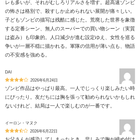
レも多いが、それがむしろリアルさを増す。超高速ゾンビ
の怖さは格別で、殺すしか止められない展開が痛々しい。
子どもゾンビの描写は残酷に感じた。荒廃した世界を象徴
する定番シーン、無人のスーパーでの買い物シーン（実質
は盗み）も印象的。人口減少が進む設定ゆえ、女性を巡る
争いが一層不穏に描かれる。軍隊の信用が薄い点も、物語
の不安感を強める。
DAI
2026年6月24日
ゾンビ作品はやっぱり最高。一人でじっくり楽しみたい時
にぴったり。友だちには胸を張って勧められないかもしれ
ないけれど、結局は一人で楽しむのが一番です。
イーロン・マヌク
2026年6月22日
お父さんが感染してしまったとき、悲しみで胸が締め付け