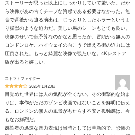
ストーリーが思った以上にしっかりしていて驚いた。だか
ら映像があの古くチープな質感である必要はなかった。無
音で背後から迫る演出は、じっとりとしたホラーというよ
り猛獣のような迫力だ。美しい馬のシーンもとても良い。
映像のせいで低予算なのかなと思ったが、冒頭から無人の
ロンドンロケ、ハイウェイの向こうで燃える街の迫力には
圧倒された。もっと綺麗な映像で観たいな。4Kレストア
版が出ると嬉しい。
ストラトファイター
2026年1月20日
目覚めた世界には人の気配が全くない。その衝撃的な始ま
りは、本作がただのゾンビ映画ではないことを鮮明に伝え
る。ロンドンの無人の風景がもたらす不安と孤独感は、今
もなお鮮烈だ。
感染者の迅速な暴力表現は当時としては革新的で、恐怖の