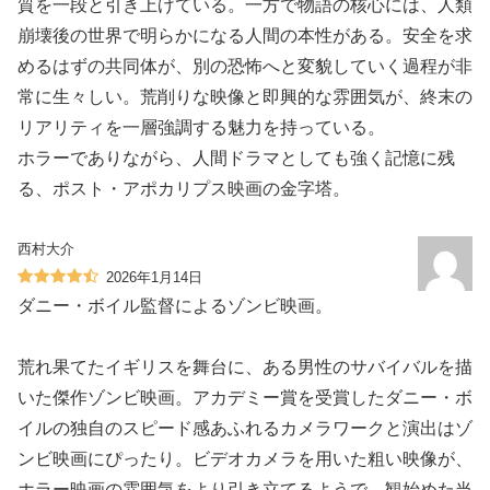
質を一段と引き上げている。一方で物語の核心には、人類
崩壊後の世界で明らかになる人間の本性がある。安全を求
めるはずの共同体が、別の恐怖へと変貌していく過程が非
常に生々しい。荒削りな映像と即興的な雰囲気が、終末の
リアリティを一層強調する魅力を持っている。
ホラーでありながら、人間ドラマとしても強く記憶に残
る、ポスト・アポカリプス映画の金字塔。
西村大介
2026年1月14日
ダニー・ボイル監督によるゾンビ映画。
荒れ果てたイギリスを舞台に、ある男性のサバイバルを描
いた傑作ゾンビ映画。アカデミー賞を受賞したダニー・ボ
イルの独自のスピード感あふれるカメラワークと演出はゾ
ンビ映画にぴったり。ビデオカメラを用いた粗い映像が、
ホラー映画の雰囲気をより引き立てるようで、観始めた当