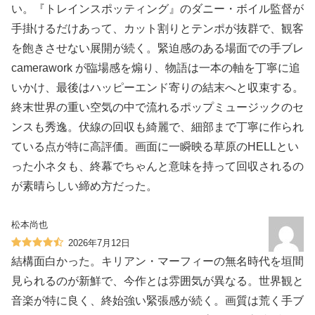
い。『トレインスポッティング』のダニー・ボイル監督が
手掛けるだけあって、カット割りとテンポが抜群で、観客
を飽きさせない展開が続く。緊迫感のある場面での手ブレ
camerawork が臨場感を煽り、物語は一本の軸を丁寧に追
いかけ、最後はハッピーエンド寄りの結末へと収束する。
終末世界の重い空気の中で流れるポップミュージックのセ
ンスも秀逸。伏線の回収も綺麗で、細部まで丁寧に作られ
ている点が特に高評価。画面に一瞬映る草原のHELLとい
った小ネタも、終幕でちゃんと意味を持って回収されるの
が素晴らしい締め方だった。
松本尚也
2026年7月12日
結構面白かった。キリアン・マーフィーの無名時代を垣間
見られるのが新鮮で、今作とは雰囲気が異なる。世界観と
音楽が特に良く、終始強い緊張感が続く。画質は荒く手ブ