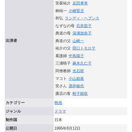
安曇祐介
反田孝幸
林純一
小橋賢児
和弘
ランディ・ヘブンス
なずなの母
石井苗子
典道の母
深浦加奈子
出演者
典道の父
山崎一
祐介の父
田口トモロヲ
看護婦
中島陽子
三浦晴子
麻木久仁子
同僚教師
光石研
マコト
小山励基
安さん
酒井敏也
露店の客
蛭子能収
カテゴリー
映画
ジャンル
ドラマ
制作国
日本
公開日
1995年8月12日