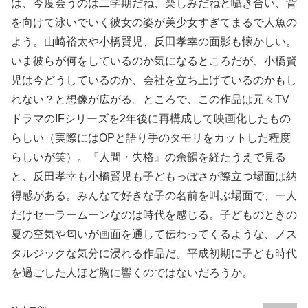
は、今度会うのは二学期だね、楽しみだねと囁き合い、背
を向けて泳いでいく彼女の姿が美少女すぎてまるで人魚の
よう。山崎裕太や小橋賢児、反田孝幸の面影も懐かしい。
いま彼らが何をしているのか気になるところだが、小橋賢
児は今どうしているのか、会社を立ち上げているのかもし
れない？と想像が広がる。ところで、この作品は元々TV
ドラマのIFシリーズを2年後に再構成して映画化したもの
らしい（実際にはOPと語り手のタモリをカットした程度
らしいが笑）。『人間・失格』の余韻を経たうえで見る
と、反田孝幸も小橋賢児も子どもっぽさが際立つ場面は納
得感がある。みんなで好きな子の名前を叫ぶ場面で、一人
だけセーラームーンなのは時代を感じる。子どものときの
夏の空気や匂いが画面を通して伝わってくるような、ノス
タルジックな気分に浸れる作品だ。平成初期に子ども時代
を過ごした人ほど胸に響くのではないだろうか。