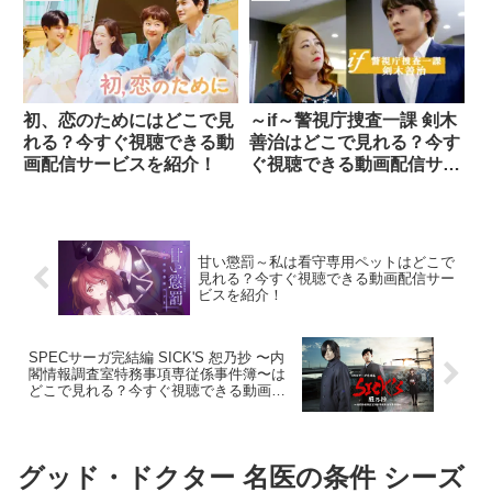
初、恋のためにはどこで見
～if～警視庁捜査一課 剣木
れる？今すぐ視聴できる動
善治はどこで見れる？今す
画配信サービスを紹介！
ぐ視聴できる動画配信サー
ビスを紹介！
甘い懲罰～私は看守専用ペットはどこで
見れる？今すぐ視聴できる動画配信サー
ビスを紹介！
SPECサーガ完結編 SICK'S 恕乃抄 〜内
閣情報調査室特務事項専従係事件簿〜は
どこで見れる？今すぐ視聴できる動画配
信サービスを紹介！
グッド・ドクター 名医の条件 シーズ