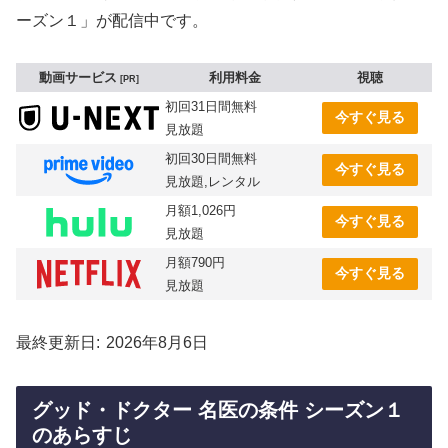
ーズン１」が配信中です。
動画サービス
利用料金
視聴
PR
初回31日間無料
今すぐ見る
見放題
初回30日間無料
今すぐ見る
見放題,レンタル
月額1,026円
今すぐ見る
見放題
月額790円
今すぐ見る
見放題
最終更新日
2026年8月6日
グッド・ドクター 名医の条件 シーズン１
のあらすじ