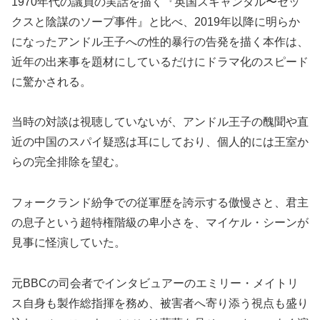
1970年代の議員の実話を描く『英国スキャンダル〜セッ
クスと陰謀のソープ事件』と比べ、2019年以降に明らか
になったアンドル王子への性的暴行の告発を描く本作は、
近年の出来事を題材にしているだけにドラマ化のスピード
に驚かされる。
当時の対談は視聴していないが、アンドル王子の醜聞や直
近の中国のスパイ疑惑は耳にしており、個人的には王室か
らの完全排除を望む。
フォークランド紛争での従軍歴を誇示する傲慢さと、君主
の息子という超特権階級の卑小さを、マイケル・シーンが
見事に怪演していた。
元BBCの司会者でインタビュアーのエミリー・メイトリ
ス自身も製作総指揮を務め、被害者へ寄り添う視点も盛り