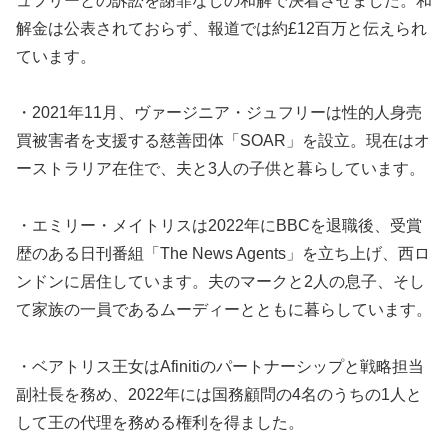
ュフリーとの訴訟を謝罪なしの和解で決着させました。和
解金は公表されておらず、報道では約£12百万と伝えられ
ています。
・2021年11月、ヴァージニア・ジュフリーは性的人身売
買被害者を支援する慈善団体「SOAR」を設立。現在はオ
ーストラリア在住で、夫と3人の子供と暮らしています。
・エミリー・メイトリスは2022年にBBCを退職後、受賞
歴のある日刊番組「The News Agents」を立ち上げ、西ロ
ンドンに居住しています。夫のマークと2人の息子、そし
て家族の一員であるムーディーとともに暮らしています。
・ベアトリス王女はAfinitiのパートナーシップと戦略担当
副社長を務め、2022年には国務顧問の4名のうちの1人と
して王の代理を務める権利を得ました。