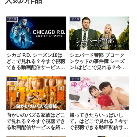
人気の作品
ドラマ
ドラマ
シカゴ P.D. シーズン10は
シェパード警部 ブローク
どこで見れる？今すぐ視聴
ンウッドの事件簿 シーズ
できる動画配信サービスを
ン1はどこで見れる？今す
紹介！
ぐ視聴できる動画配信サー
ビスを紹介！
ドラマ
ドラマ
向かいのバズる家族はどこ
帰ってきたらいっぱいし
で見れる？今すぐ視聴でき
て。はどこで見れる？今す
る動画配信サービスを紹
ぐ視聴できる動画配信サー
介！
ビスを紹介！