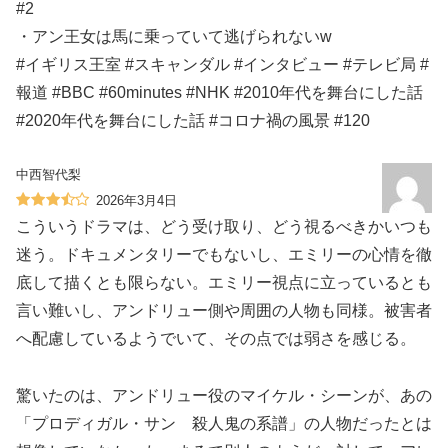
#2
・アン王女は馬に乗っていて逃げられないw
#イギリス王室 #スキャンダル #インタビュー #テレビ局 #
報道 #BBC #60minutes #NHK #2010年代を舞台にした話
#2020年代を舞台にした話 #コロナ禍の風景 #120
中西智代梨
2026年3月4日
こういうドラマは、どう受け取り、どう視るべきかいつも
迷う。ドキュメンタリーでもないし、エミリーの心情を徹
底して描くとも限らない。エミリー視点に立っているとも
言い難いし、アンドリュー側や周囲の人物も同様。被害者
へ配慮しているようでいて、その点では弱さを感じる。
驚いたのは、アンドリュー役のマイケル・シーンが、あの
「プロディガル・サン 殺人鬼の系譜」の人物だったとは