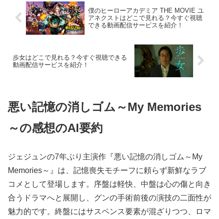
僕のヒーローアカデミア THE MOVIE ユ
アネクストはどこで見れる？今すぐ視聴
できる動画配信サービスを紹介！
歩女はどこで見れる？今すぐ視聴できる
動画配信サービスを紹介！
悪い記憶の消しゴム～My Memories
～の感想のAI要約
ジェジュンの7年ぶり主演作『悪い記憶の消しゴム～My
Memories～』は、記憶喪失モチーフに頼らず新鮮なラブ
コメとして登場します。序盤は軽快、中盤は心の傷と向き
合うドラマへと展開し、グンの手術前後の演技の二面性が
魅力的です。終盤にはサスペンス要素が混ざりつつ、ロマ