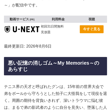
～」が配信中です。
動画サービス
利用料金
視聴
PR
初回31日間無料
今すぐ見る
見放題
最終更新日
2026年8月6日
悪い記憶の消しゴム～My Memories～の
あらすじ
テニス界の天才と呼ばれたグンは、15年前の世界大会で
弟をボールから守ろうとした拍子に大怪我をして現役を退
く。周囲の期待を背負いきれず、深いトラウマに悩む彼
は、まるで弟の影武者のように自分を見失い、堕落した人