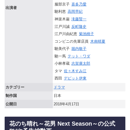
服部京子
喜多乃愛
出演者
馳利恵
高岡早紀
神楽木巌
滝藤賢一
江戸川誠
反町隆史
江戸川由紀恵
菊池桃子
コンビニの先輩店員
木南晴夏
馳美代子
堀内敬子
馳一馬
テット・ワダ
小林孝蔵
志賀廣太郎
タマ
佐々木すみ江
西田
デビット伊東
カテゴリー
ドラマ
制作国
日本
公開日
2018年4月17日
花のち晴れ～花男 Next Season～の公式