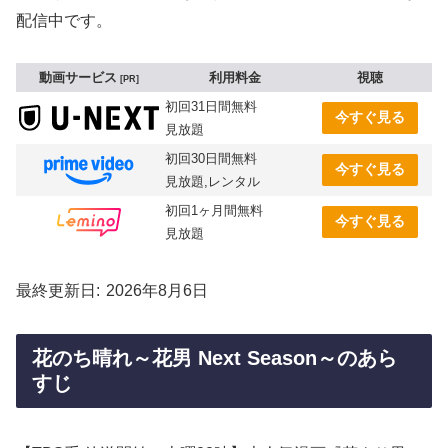
配信中です。
動画サービス
利用料金
視聴
PR
初回31日間無料
今すぐ見る
見放題
初回30日間無料
今すぐ見る
見放題,レンタル
初回1ヶ月間無料
今すぐ見る
見放題
最終更新日
2026年8月6日
花のち晴れ～花男 Next Season～のあら
すじ