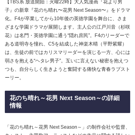
【TBS系 放送開始：火曜22時】大人気漫画『花より男
子』の新章『花のち晴れ〜花男 Next Season〜』をドラマ
化。F4が卒業してから10年後の英徳学園を舞台に、さま
ざまな学園ドラマが展開します。主人公の江戸川音（杉咲
花）は名門・英徳学園に通う“隠れ庶民”。F4のリーダーで
ある道明寺を憧れ、C5を結成した神楽木晴（平野紫耀）
は、生徒の前ではカリスマリーダーを演じる一方、心には
弱さを抱える“ヘタレ男子”。互いに言えない秘密を抱えつ
つも、自分らしく生きようと奮闘する痛快な青春ラブスト
ーリー。
花のち晴れ～花男 Next Season～の詳細
情報
「花のち晴れ～花男 Next Season～」の制作会社や監督、