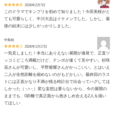
2026年2月7日
このドラマでキンプリを初めて知りました！今田美桜がと
ても可愛らしく、中川大志はイケメンでした。しかし、最
後の結末には少しがっかりしました。
中島純
2026年1月17日
一気見しました！本当にありえない展開が連発で、正直ツ
ッコミどころ満載だけど、テンポが速くて見やすい。杉咲
花さんが可愛いし、平野紫耀さんがかっこいい。とはいえ
二人が全然距離を縮めないのがもどかしい。最終回のラス
トには正直かなり不満が残る時計台で出会ってハグしてほ
しかった（ ᵕ̩̩ㅅᵕ̩̩ ）変な妄想は要らないから、今の展開の
ままでも、0距離で真正面から抱きしめ合える2人を描い
てほしい️️