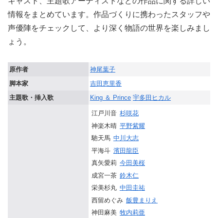
キャスト、主題歌アーティストなどの作品に関する詳しい
情報をまとめています。作品づくりに携わったスタッフや
声優陣をチェックして、より深く物語の世界を楽しみまし
ょう。
原作者
神尾葉子
脚本家
吉田恵里香
主題歌・挿入歌
King ＆ Prince
宇多田ヒカル
江戸川音
杉咲花
神楽木晴
平野紫耀
馳天馬
中川大志
平海斗
濱田龍臣
真矢愛莉
今田美桜
成宮一茶
鈴木仁
栄美杉丸
中田圭祐
西留めぐみ
飯豊まりえ
神田麻美
牧内莉亜