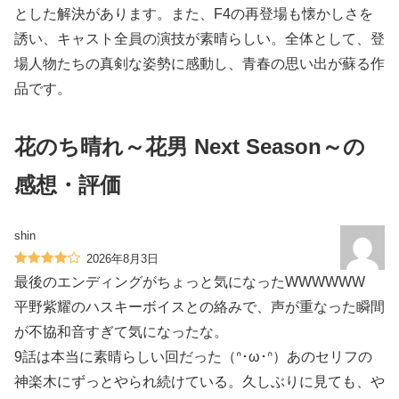
とした解決があります。また、F4の再登場も懐かしさを
誘い、キャスト全員の演技が素晴らしい。全体として、登
場人物たちの真剣な姿勢に感動し、青春の思い出が蘇る作
品です。
花のち晴れ～花男 Next Season～の
感想・評価
shin
2026年8月3日
最後のエンディングがちょっと気になったWWWWWW
平野紫耀のハスキーボイスとの絡みで、声が重なった瞬間
が不協和音すぎて気になったな。
9話は本当に素晴らしい回だった（ᐢ･ω･ᐢ）あのセリフの
神楽木にずっとやられ続けている。久しぶりに見ても、や