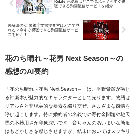
ReLife 完結編はどこで見れる？今すぐ視
聴できる動画配信サービスを紹介！
未解決の女 警視庁文書捜査官はどこで見
れる？今すぐ視聴できる動画配信サービ
スを紹介！
花のち晴れ～花男 Next Season～の
感想のAI要約
「花のち晴れ～花男 Next Season～」は、平野紫耀が演じ
る神楽木が魅力的なキャラクターとして光ります。物語は
リアルさと非現実的な要素を織り交ぜ、さまざまな感情を
呼び起こします。特に婚約者の名義での寄付金問題や馳天
馬の不器用さが印象深いです。音ちゃんのあいまいな態度
はもどかしさを感じさせますが、結末においてはスッキリ