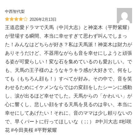
中西智代梨
2026年2月13日
王道恋愛ドラマで天馬（中川大志）と神楽木（平野紫耀）
が登場する瞬間、本当に幸せすぎて思わず叫んでしまっ
た！みんなはどちらが好き？私は天馬派！神楽木は財力が
ありそうだけど、不器用ながらも音を幸せにしようと頑張
る姿が可愛らしい！変な石を集めているのも愛おしい。で
も、天馬の王子様のようなキラキラ感が大好きで、何をし
ても（もちろん顔も！）すべてが好み。その中で、音を笑
わせるためにイケメンならではの変顔をしたシーンに感動
し、涙が出るほど幸せでした。天馬からの「かわいい」が
心に響くし、悲しい顔をする天馬を見るのは辛い、本当に
幸せにしてあげたい！それに、音のママは少し頼りないの
で、早くパートに行ってほしいな（ ; ; ） #中川大志 #杉咲
花 #今田美桜 #平野紫耀