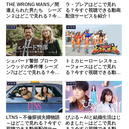
THE WRONG MANS／間
ラ・ブレアはどこで見れ
違えられた男たち シーズ
る？今すぐ視聴できる動画
ン２はどこで見れる？今す
配信サービスを紹介！
ぐ視聴できる動画配信サー
ビスを紹介！
ドラマ
ドラマ
シェパード警部 ブローク
トミカヒーロー レスキュ
ンウッドの事件簿 シーズ
ーフォースはどこで見れ
ン7はどこで見れる？今す
る？今すぐ視聴できる動画
ぐ視聴できる動画配信サー
配信サービスを紹介！
ビスを紹介！
ドラマ
ドラマ
LTNS～不倫探偵夫婦物語
ぴぷる～AIと結婚生活はじ
～はどこで見れる？今すぐ
めました～はどこで見れ
視聴できる動画配信サービ
る？今すぐ視聴できる動画