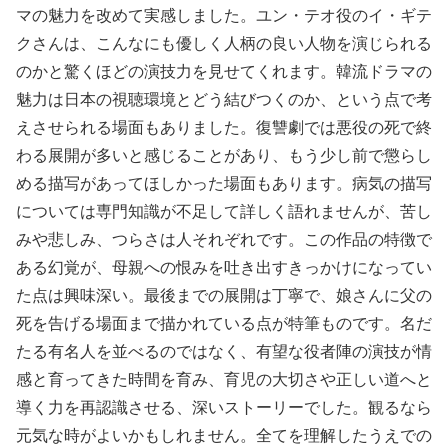
マの魅力を改めて実感しました。ユン・テオ役のイ・ギテ
クさんは、こんなにも優しく人柄の良い人物を演じられる
のかと驚くほどの演技力を見せてくれます。韓流ドラマの
魅力は日本の視聴環境とどう結びつくのか、という点で考
えさせられる場面もありました。復讐劇では悪役の死で終
わる展開が多いと感じることがあり、もう少し前で懲らし
める描写があってほしかった場面もあります。病気の描写
については専門知識が不足して詳しく語れませんが、苦し
みや悲しみ、つらさは人それぞれです。この作品の特徴で
ある幻覚が、母親への恨みを吐き出すきっかけになってい
た点は興味深い。最後までの展開は丁寧で、娘さんに父の
死を告げる場面まで描かれている点が特筆ものです。名だ
たる有名人を並べるのではなく、有望な役者陣の演技が情
感と育ってきた時間を育み、育児の大切さや正しい道へと
導く力を再認識させる、深いストーリーでした。観るなら
元気な時がよいかもしれません。全てを理解したうえでの