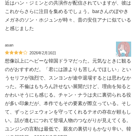
近はハン・ジミンとの共演作が配信されていますが、彼は
これからさらに注目を集めるでしょう。barさんのぼやき
メガネのソン・ホジュンが時々、昔の安住アナに似ている
と感じました
asan
2026年2月16日
想像以上にヘビーな韓国ドラマだった。元気なときに観る
のがおすすめだ。「君には誰よりも苦しんでほしい」とい
うセリフが強烈で、スンヨンが途中退場するとは思わなか
った。不倫はもちろん許せない展開だけど、理由を知ると
かわいそうにも感じる。チャン・ナラは夫に裏切られる役
が多い印象だが、本作でもその要素が際立っている。そし
て、ずっとジェウォンを守ってくれるテオの存在が頼もし
い。話が進むにつれて登場人物のつながりが見えてくる。
ユンジンの言動は最低で、親友の裏切りもかなり辛い。韓