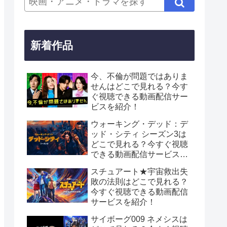
新着作品
今、不倫が問題ではありま
せんはどこで見れる？今す
ぐ視聴できる動画配信サー
ビスを紹介！
ウォーキング・デッド：デ
ッド・シティ シーズン3は
どこで見れる？今すぐ視聴
できる動画配信サービスを
紹介！
スチュアート★宇宙救出失
敗の法則はどこで見れる？
今すぐ視聴できる動画配信
サービスを紹介！
サイボーグ009 ネメシスは