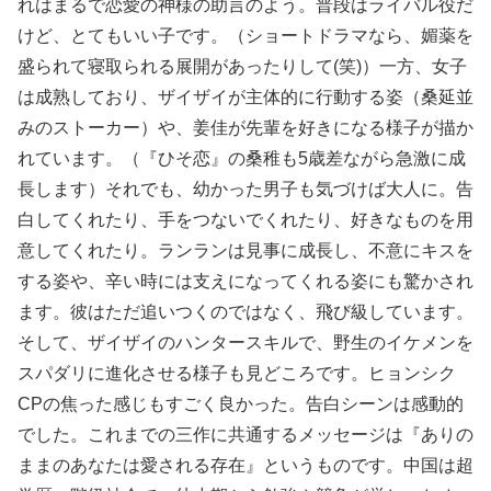
れはまるで恋愛の神様の助言のよう。普段はライバル役だ
けど、とてもいい子です。（ショートドラマなら、媚薬を
盛られて寝取られる展開があったりして(笑)）一方、女子
は成熟しており、ザイザイが主体的に行動する姿（桑延並
みのストーカー）や、姜佳が先輩を好きになる様子が描か
れています。（『ひそ恋』の桑稚も5歳差ながら急激に成
長します）それでも、幼かった男子も気づけば大人に。告
白してくれたり、手をつないでくれたり、好きなものを用
意してくれたり。ランランは見事に成長し、不意にキスを
する姿や、辛い時には支えになってくれる姿にも驚かされ
ます。彼はただ追いつくのではなく、飛び級しています。
そして、ザイザイのハンタースキルで、野生のイケメンを
スパダリに進化させる様子も見どころです。ヒョンシク
CPの焦った感じもすごく良かった。告白シーンは感動的
でした。これまでの三作に共通するメッセージは『ありの
ままのあなたは愛される存在』というものです。中国は超