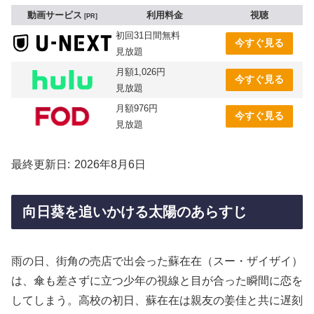
動画サービス
利用料金
視聴
PR
初回31日間無料
今すぐ見る
見放題
月額1,026円
今すぐ見る
見放題
月額976円
今すぐ見る
見放題
最終更新日
2026年8月6日
向日葵を追いかける太陽のあらすじ
雨の日、街角の売店で出会った蘇在在（スー・ザイザイ）
は、傘も差さずに立つ少年の視線と目が合った瞬間に恋を
してしまう。高校の初日、蘇在在は親友の姜佳と共に遅刻