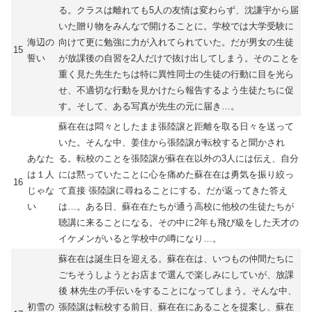
る。クラスは離れても5人の友情は変わらず、沈謙宇から届
いた贈り物をみんなで開けることに。学校では大学受験に
海辺の
向けて更に勉強に力が入れてられていた。だが男女の生徒
15
誓い
が放課後の自習を2人だけで抜け出してしまう。そのことを
重く見た先生たちは特に異性同士の生徒の行動に目を光ら
せ、不適切な行動を見かけたら報告するよう生徒たちに促
す。そして、ある写真が先生の元に届き…。
蘇在在は悶々としたまま張陸譲と距離を取る日々を送って
いた。そんな中、姜佳から張陸譲が転校すると聞かされ
あなた
る。転校のことを張陸譲が蘇在在以外の3人には伝え、自分
は１人
には黙っていたことに心を痛めた蘇在在は勇気を振り絞っ
16
じゃな
て直接 張陸譲に尋ねることにする。だが返ってきた答え
い
は…。ある日、蘇在在たちが通う高校に他校の生徒たちが
聴講に来ることになる。その中に2年も飛び級をした天才の
イケメンがいると学校中の噂になり…。
蘇在在は誕生日を迎える。蘇在在は、いつもの仲間たちに
ごちそうしようとお店まで選んで楽しみにしていが、放課
後 林先生の手伝いをすることになってしまう。そんな中、
初雪の
張陸譲は転校する前日、蘇在在にあることを提案し、蘇在