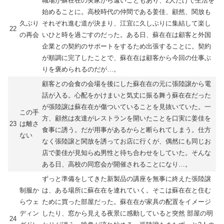
職場が蘇在在の実家から遠いこともあり、2人だけで生活を
始めることに。高校時代の仲間である姜佳、顧然、関放も
久ぶり
それぞれ進む道が決まり、江宜に久しぶりに集結して楽し
22
の再会
いひと時を過ごすのだった。ある日、蘇在在は顧客と外国
企業との契約のサポートをするため出張することに。契約
が順調に完了したことで、蘇在在は顧客から今回の仕事ぶ
りを褒められるのだが…。
顧客との会食の会場を後にした蘇在在の元に張陸譲から電
話が入る。心配をかけまいと気丈に振る舞う蘇在在だった
が張陸譲は蘇在在が傷ついていることを見抜いていた。一
この手
方、顧然は友達がレストランを開いたことを口実に姜佳を
23
は離さ
食事に誘う。だが用事があるからと断られてしまう。仕方
ない
なく張陸譲と関放を誘ってお店に行くが、偶然にも同じお
店で姜佳が見知らぬ男性と待ち合わせをしていた。そんな
ある日、高校の同窓会が開催されることになり…。
ずっと準備をしてきた新製品の講座を無事に終えた張陸譲
制服か
は、ある場所に蘇在在を連れていく。そこは蘇在在と住む
らウェ
ために買った部屋だった。蘇在在が家具の配置をイメージ
ディン
したり、窓から見える夜景に感動していると突然 部屋の明
24