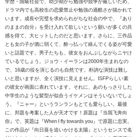
学歴・階級社会で、幼少期から勉強や競争が厳しいため、
ドラマ内でも高校生の恋愛禁止や勉強の過酷さが描かれて
います。成長や完璧を求められがちな社会の中で、『あり
のままの自分』を受け入れて欲しいという願いが多くの共
感を得て、大ヒットしたのだと思います。さらに、三作品
とも女の子が酒に弱くて、酔っ払って絡んでくる姿が可愛
いと話題です。男子たちも、彼女をおんぶしながらニヤけ
ているでしょう。ジョウ・イーランは2000年生まれなの
で、16歳の役を演じるのも自然です。朴訥な演技は難し
いと思いますが、全く演技に見えません。ISFPらしい素
の彼女が画面に表れています。それに、あのもっさりした
中学生のような髪型が似合うイケメンはそういないでしょ
う。『ニャー』というランランもとても愛らしい。最後
に、邦題を考案した人が天才です！原題は『当我飞奔向
你』で、英題は『When I fly towards you』で原題に忠実。
この作品が『向日葵を追いかける太陽️』というセンスで名