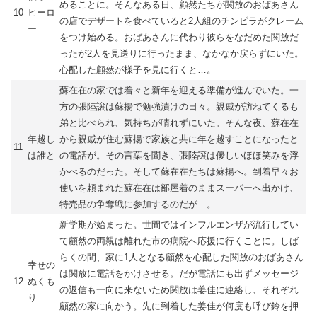
めることに。そんなある日、顧然たちが関放のおばあさん
10
ヒーロ
の店でデザートを食べていると2人組のチンピラがクレーム
ー
をつけ始める。おばあさんに代わり彼らをなだめた関放だ
ったが2人を見送りに行ったまま、なかなか戻らずにいた。
心配した顧然が様子を見に行くと…。
蘇在在の家では着々と新年を迎える準備が進んでいた。一
方の張陸譲は蘇揚で勉強漬けの日々。親戚が訪ねてくるも
弟と比べられ、気持ちが晴れずにいた。そんな夜、蘇在在
年越し
から親戚が住む蘇揚で家族と共に年を越すことになったと
11
は誰と
の電話が。その言葉を聞き、張陸譲は優しいほほ笑みを浮
かべるのだった。そして蘇在在たちは蘇揚へ。到着早々お
使いを頼まれた蘇在在は部屋着のままスーパーへ出かけ、
特売品の争奪戦に参加するのだが…。
新学期が始まった。世間ではインフルエンザが流行してい
て顧然の両親は離れた市の病院へ応援に行くことに。しば
らくの間、家に1人となる顧然を心配した関放のおばあさん
幸せの
は関放に電話をかけさせる。だが電話にも出ずメッセージ
12
ぬくも
の返信も一向に来ないため関放は姜佳に連絡し、それぞれ
り
顧然の家に向かう。先に到着した姜佳が何度も呼び鈴を押