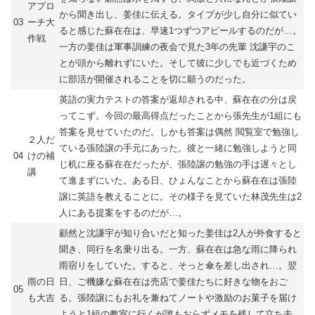
アプロ
から聞き出し、姜佳に伝える。タイプが少し自分に似てい
03
ーチ大
ると感じた蘇在在は、早速1つずつアピールするのだが…。
作戦
一方の姜佳は軍事訓練の夜会で見た3年の先輩 沈謙宇のこ
とが頭から離れずにいた。そして彼に少しでも近づくため
に部活が開催されることを切に願うのだった。
英語の実力テストの答案が返却される中、蘇在在の分は戻
ってこず。今回の最高得点だったことから張先生が1組にも
答案を見せていたのだ。しかも答案は偶然 閲覧室で勉強し
２人だ
ている張陸譲の手元にあった。彼と一緒に勉強しようと同
04
けの補
じ机に座る蘇在在だったが、張陸譲の勉強の手は遅々とし
講
て進まずにいた。ある日、ひょんなことから蘇在在は張陸
譲に英語を教えることに。その様子を見ていた林茂先生は2
人にある提案をするのだが…。
顧然と沈謙宇が知り合いだと知った姜佳は2人が外食すると
聞き、同行を名乗り出る。一方、蘇在在は急な雨に降られ
雨宿りをしていた。すると、そっと傘を差し出され…。翌
雨の日
日、ご機嫌な蘇在在は売店で姜佳たちに好きな物をおご
05
も大吉
る。張陸譲にもお礼を兼ねてノートや激励のお菓子を届け
ようと1組の教室に行くが誰もおらずメモを残して立ち去