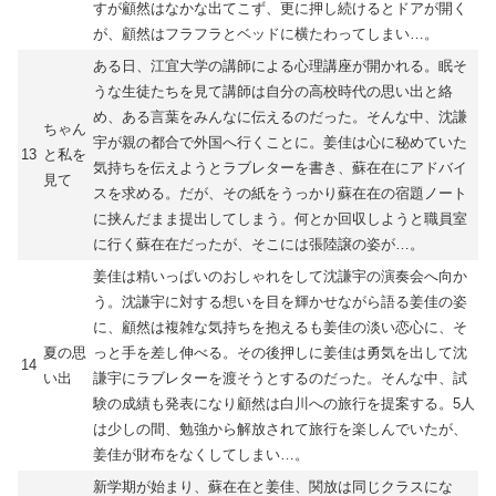
すが顧然はなかな出てこず、更に押し続けるとドアが開く
が、顧然はフラフラとベッドに横たわってしまい…。
ある日、江宜大学の講師による心理講座が開かれる。眠そ
うな生徒たちを見て講師は自分の高校時代の思い出と絡
め、ある言葉をみんなに伝えるのだった。そんな中、沈謙
ちゃん
宇が親の都合で外国へ行くことに。姜佳は心に秘めていた
13
と私を
気持ちを伝えようとラブレターを書き、蘇在在にアドバイ
見て
スを求める。だが、その紙をうっかり蘇在在の宿題ノート
に挟んだまま提出してしまう。何とか回収しようと職員室
に行く蘇在在だったが、そこには張陸譲の姿が…。
姜佳は精いっぱいのおしゃれをして沈謙宇の演奏会へ向か
う。沈謙宇に対する想いを目を輝かせながら語る姜佳の姿
に、顧然は複雑な気持ちを抱えるも姜佳の淡い恋心に、そ
夏の思
っと手を差し伸べる。その後押しに姜佳は勇気を出して沈
14
い出
謙宇にラブレターを渡そうとするのだった。そんな中、試
験の成績も発表になり顧然は白川への旅行を提案する。5人
は少しの間、勉強から解放されて旅行を楽しんでいたが、
姜佳が財布をなくしてしまい…。
新学期が始まり、蘇在在と姜佳、関放は同じクラスにな