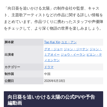
「向日葵を追いかける太陽」の制作会社や監督、キャス
ト、主題歌アーティストなどの作品に関する詳しい情報を
まとめています。作品づくりに携わったスタッフや声優陣
をチェックして、より深く物語の世界を楽しみましょう。
脚本家
Tao Kai Xin
ユエ・アン
グオ・ジョー
ジャン・ジーナン
ジャン・
出演者
ミアオイー
ジョウ・イーラン
ビエン・テ
ィエンヤン
カテゴリー
ドラマ
制作国
中国
公開日
2026年6月18日
向日葵を追いかける太陽の公式PVや予告
編動画