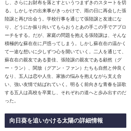
し、さらにお財布を落とすというつまずきのスタートを切
る。しかしその出来事がきっかけで、雨の日に再会した張
陸譲と再び出会う。学校行事を通じて張陸譲と友達にな
り、どうにか振り向いてもらおうとあの手この手でアプロ
ーチをする。だが、家庭の問題を抱える張陸譲は、そんな
積極的な蘇在在に戸惑ってしまう。しかし蘇在在の温かく
て一途な想いに少しずつ心を開いていく。二人を通じて、
蘇在在の親友である姜佳、張陸譲の親友である顧然（グ
ー・ラン）、関放（グアン・ファン）たちも自然と仲良く
なり、五人は恋や人生、家族の悩みを抱えながら支え合
い、強い友情で結ばれていく。明るく前向きな青春を謳歌
する五人は高校を卒業し、それぞれの道へと歩み出すのだ
った。
向日葵を追いかける太陽の詳細情報