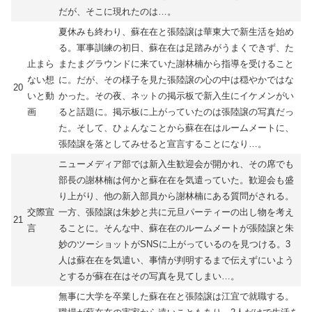
だが、そこに現れたのは…。
夏休みも終わり、蘇在在と張陸譲は華東大で新生活を始め
る。軍事訓練の初日、蘇在在は足踏みがうまくできず、た
止まら
またまグラウンドに来ていた謝林楠から指導を受けること
ない想
に。だが、その様子を見た張陸譲の心の中は穏やかではな
20
いと動
かった。その夜、ネットの掲示板で新入生にイケメンがい
画
ると話題に。掲示板に上がっていたのは張陸譲の写真だっ
た。そして、ひょんなことから蘇在在はルームメートに、
張陸譲を落としてみせると宣言することになり…。
ニューメディア部では新入生歓迎会が開かれ、その席でも
部長の謝林楠は何かと蘇在在を気遣っていた。歓迎会も盛
り上がり、他の新入部員から謝林楠にある質問がされる。
交際宣
一方、張陸譲は朱妙と共に元旦パーティーの出し物を考え
21
言
ることに。そんな中、蘇在在のルームメートが張陸譲と朱
妙のツーショットがSNSに上がっているのを見つける。3
人は蘇在在を気遣い、事情が判明するまで伝えずにいよう
とするが蘇在在はその写真を見てしまい…。
無事に大学を卒業した蘇在在と張陸譲は江宜で就職する。