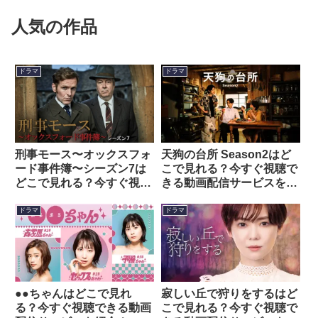
人気の作品
ドラマ
ドラマ
刑事モース〜オックスフォ
天狗の台所 Season2はど
ード事件簿〜シーズン7は
こで見れる？今すぐ視聴で
どこで見れる？今すぐ視聴
きる動画配信サービスを紹
できる動画配信サービスを
介！
紹介！
ドラマ
ドラマ
●●ちゃんはどこで見れ
寂しい丘で狩りをするはど
る？今すぐ視聴できる動画
こで見れる？今すぐ視聴で