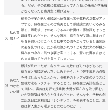
る。だが、その直後に教室に戻ってきた1組の級長が学級費
がなくなったと職員室に駆け込み…。
補習の甲斐があり張陸譲も蘇在在も苦手教科の点数がアッ
プする。蘇在在はそのご褒美として張陸譲にぬいぐるみを
贈る。帰宅後、そのぬいぐるみの仕掛けに張陸譲もそっと
私の専
ほほ笑むのだった。そんな週末、蘇在在が父親に頼まれて
06
属ナイ
朝食を買いに行こうと自転車で公園を走っていると張陸譲
ト
の姿を見つける。だが張陸譲が気づくより先に犬の酥酥が
蘇在在の存在に気づき駆け寄ってくる。驚いた蘇在在はそ
のまま倒れてケガを負ってしまい…。
模試が終わったが、各クラスの点数にばらつきがあった。
蘇在在と張陸譲がお互いに教え合うことで苦手教科の点数
を伸ばし合ったことから、各教科のトップが別のクラスに
あなた
勉強方法をレクチャーすることに。蘇在在は英語担当とし
07
のかわ
て1組へ。講義は好評で授業後 大勢が蘇在在を取り囲む。
いい癖
だが張陸譲は帰ろうと促すのだった。そんな中、学校の創
立記念日に演劇部は「シンデレラ」を発表することに。主
役は新入生から選ぶことになるのだが…。