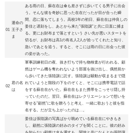
ある雨の日、蘇在在は傘も差さずに歩いてくる男子に出会
う。そんな彼を奇妙に思った在在だったが目が合った瞬
間、恋に落ちてしまう。高校1年の初日、蘇在在は仲良しの
運命の
姜佳と遅刻をし、あとから来た"張陸譲"と共に日直に捕ま
01
王子さ
る。更にお財布まで落とすという さい先が悪いスタートを
ま
切るが、お財布は高1の有名人2人が拾ってくれたと知り、
急いであとを追う。すると、そこには雨の日に出会った彼
の姿があった。
軍事訓練初日の夜、抜き打ちで持ち物検査が行われる。顧
然はゲーム機を奪われないよう部屋を抜け出し、偶然前か
ら歩いてきた張陸譲に託す。張陸譲は騒動が収まるまで隠
君の名
れていようと階段の下をのぞくと、そこには携帯電話で話
02
は
をする蘇在在がいた。蘇在在もまた携帯をこっそり隠し持
っていたのだ。翌日、蘇在在はレクリエーションで想いを
寄せる"顧然"に歌を贈ろうと考え、一緒に歌おうと彼を指
名する。だが立ち上がったのは…。
姜佳は張陸譲の写真ばかり眺めている蘇在在にやきもき
し、顧然に張陸譲の好みのタイプを聞くことに。彼の好み
を知らない顧然は水を濁すも、関放と共になんとか張陸譲