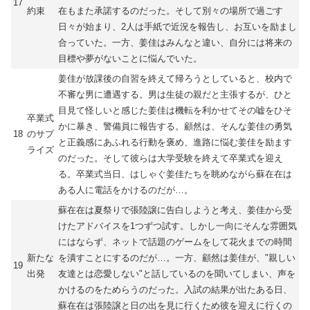
17
約束
在もまた承諾するのだった。そして別々の場所で過ごす
日々が始まり、2人は手紙で近況を報告し、お互いを励まし
合っていた。一方、姜佳はみんなと違い、自分には将来の
目標や夢がないことに悩んでいた。
姜佳が放課後の自習を終えて帰ろうとしていると、校内で
不審な男に遭遇する。男は生徒の親だと主張するが、ひと
目見て怪しいと感じた姜佳は機転を利かせてその嘘をひそ
卒業式
かに暴き、警備員に報告する。顧然は、そんな姜佳の勇気
18
のサプ
と正義感にあふれる行動を褒め、進路に悩む姜佳を励ます
ライズ
のだった。そして彼らは大学受験を終えて卒業式を迎え
る。卒業式当日、はしゃぐ姜佳たちを眺めながら蘇在在は
ある人に電話をかけるのだが…。
蘇在在は夏祭りで張陸譲に告白しようと考え、姜佳から受
けたアドバイスを1つずつ試す。しかし一向にそんな雰囲気
にはならず、ネットで話題のゲームをして花火までの時間
新たな
を潰すことにするのだが…。一方、顧然は姜佳が、"親しい
19
出発
友達とは恋愛しない"と話しているのを聞いてしまい、声を
かけるのをためらうのだった。入試の結果が出たある日、
蘇在在は張陸譲と日の出を見に行くため彼を迎えに行くの