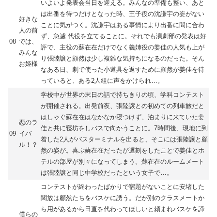
いよいよ発表会当日を迎える。みんなの準備も整い、あと
は出番を待つだけとなった時、王子役の沈謙宇の姿がない
好きな
ことに気がつく。沈謙宇はある事情により出番に間に合わ
人の前
ず、急遽 代役を立てることに。それでも演劇部の発表は好
08
では、
評で、主役の蘇在在だけでなく義姉役の姜佳の人気も上が
みんな
り張陸譲と顧然は少し複雑な気持ちになるのだった。そん
お姫様
なある日、劇で使った小道具を返すために顧然が姜佳を待
っていると、ある2人組に声をかけられ…。
学校中が世界の末日の話で持ちきりの頃、学科コンテスト
が開催される。出発前夜、張陸譲との初めての列車旅だと
はしゃぐ蘇在在はなかなか寝つけず、泊まりに来ていた姜
恋のラ
佳と共に寝坊をしバスで向かうことに。7時間後、現地に到
09
イバ
着した2人がバスターミナルを出ると、そこには張陸譲と顧
ル！？
然の姿が。喜ぶ蘇在在だったが遅刻をしたことで姜佳とホ
テルの部屋が別々になってしまう。蘇在在のルームメート
は張陸譲と同じ中学校だったという女子で…。
コンテストが終わったばかりで宿題がないことに安堵した
関放は顧然たちをバスケに誘う。だが別のクラスメートか
ら用があるから日直を代わってほしいと頼まれバスケを諦
僕らの