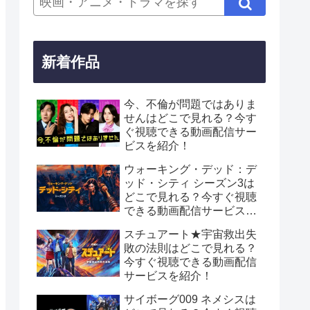
新着作品
今、不倫が問題ではありま
せんはどこで見れる？今す
ぐ視聴できる動画配信サー
ビスを紹介！
ウォーキング・デッド：デ
ッド・シティ シーズン3は
どこで見れる？今すぐ視聴
できる動画配信サービスを
紹介！
スチュアート★宇宙救出失
敗の法則はどこで見れる？
今すぐ視聴できる動画配信
サービスを紹介！
サイボーグ009 ネメシスは