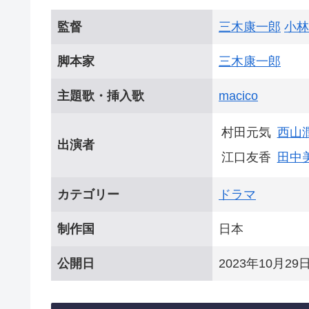
監督
三木康一郎
小林
脚本家
三木康一郎
主題歌・挿入歌
macico
村田元気
西山
出演者
江口友香
田中
カテゴリー
ドラマ
制作国
日本
公開日
2023年10月29