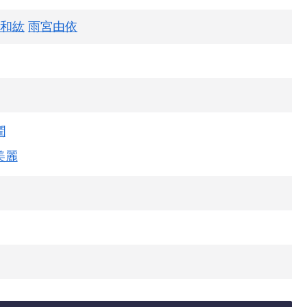
和紘
雨宮由依
潤
美麗
日