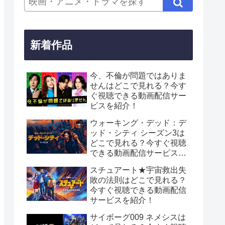
新着作品
今、不倫が問題ではありま
せんはどこで見れる？今す
ぐ視聴できる動画配信サー
ビスを紹介！
ウォーキング・デッド：デ
ッド・シティ シーズン3は
どこで見れる？今すぐ視聴
できる動画配信サービスを
紹介！
スチュアート★宇宙救出失
敗の法則はどこで見れる？
今すぐ視聴できる動画配信
サービスを紹介！
サイボーグ009 ネメシスは