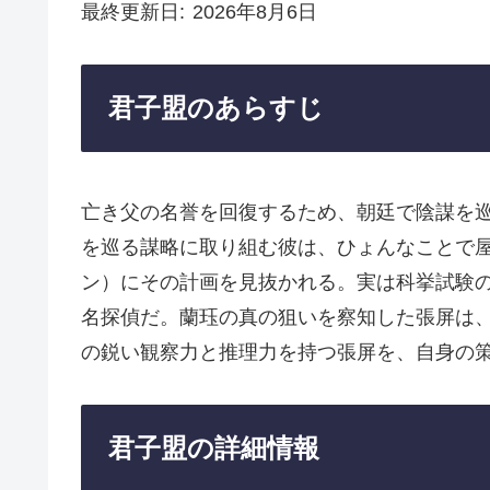
最終更新日
2026年8月6日
君子盟のあらすじ
亡き父の名誉を回復するため、朝廷で陰謀を
を巡る謀略に取り組む彼は、ひょんなことで
ン）にその計画を見抜かれる。実は科挙試験
名探偵だ。蘭珏の真の狙いを察知した張屏は
の鋭い観察力と推理力を持つ張屏を、自身の
君子盟の詳細情報