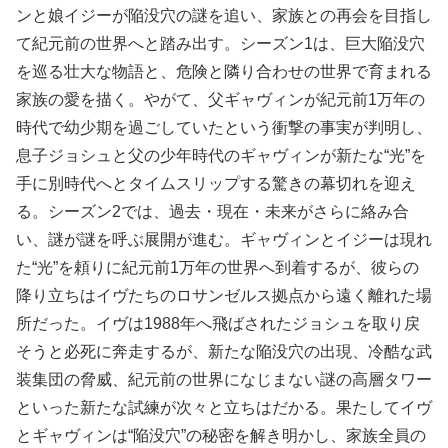
ンと娘イジーが陥没穴の謎を追い、家族との再会を目指し
て紀元前の世界へと踏み出す。シーズン1は、巨大陥没穴
を巡る壮大な物語と、危険と隣り合わせの世界で育まれる
家族の愛を描く。やがて、父ギャヴィンが紀元前1万年の
時代で幼少期を過ごしていたという衝撃の事実が判明し、
息子ジョシュと父の少年時代のギャヴィンが新たな“光”を
手に別時代へとタイムスリップする驚きの幕切れを迎え
る。シーズン2では、過去・現在・未来がさらに絡み合
い、謎が謎を呼ぶ展開が進む。ギャヴィンとイジーは現れ
た“光”を頼りに紀元前1万年の世界へ到着するが、彼らの
降り立ちはイヴたちのロサンゼルス拠点から遠く離れた場
所だった。イヴは1988年へ飛ばされたジョシュを取り戻
そうと必死に奔走するが、新たな陥没穴の出現、冷酷な武
装集団の脅威、紀元前の世界になじまない謎の高層タワー
といった新たな試練が次々と立ちはだかる。果たしてイヴ
とギャヴィンは“陥没穴”の秘密を解き明かし、家族全員の