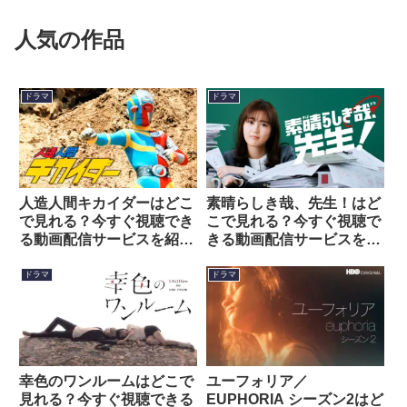
人気の作品
ドラマ
ドラマ
人造人間キカイダーはどこ
素晴らしき哉、先生！はど
で見れる？今すぐ視聴でき
こで見れる？今すぐ視聴で
る動画配信サービスを紹
きる動画配信サービスを紹
介！
介！
ドラマ
ドラマ
幸色のワンルームはどこで
ユーフォリア／
見れる？今すぐ視聴できる
EUPHORIA シーズン2はど