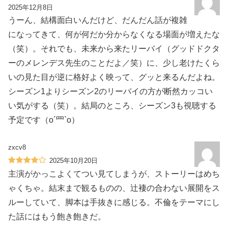
2025年12月8日
うーん、結構面白いんだけど、だんだん話が複雑
になってきて、何が何だか分からなくなる場面が増えたな
（笑）。それでも、未来から来たリーバイ（グッドドクタ
ーのメレンデス先生のことだよ／笑）に、少し老けたくら
いの見た目が逆に格好よく映って、グッと来るんだよね。
シーズン1よりシーズン2のリーバイの方が断然カッコい
い気がする（笑）。結局のところ、シーズン3も視聴する
予定です（o´罒`o）
zxcv8
2025年10月20日
主演がかっこよくてつい見てしまうが、ストーリーはめち
ゃくちゃ。結末まで観るものの、辻褄の合わない展開をス
ルーしていて、脚本は手抜きに感じる。不倫をテーマにし
た話にはもう飽き飽きだ。