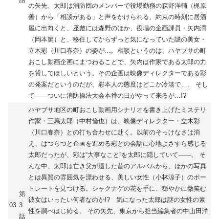
の矢先、太郎は消防団のメンバーで役場勤務の森野洋輔（梶原
善）から「相談がある」と声をかけられる。約束の時刻に居酒
屋に出向くと、座敷には森野のほか、役場の企画課員・矢内潤
（岡本篤）と、移住してからずっと気になっていた謎の美女・
立木彩（川口春奈）の姿が…。相談というのは、ハヤブサの町
おこし動画企画にまつわることで、矢内は作家である太郎の力
を貸してほしいという。その企画は映像ディレクターである彩
の発案だというのだが、彩本人の態度はどこか冷淡で…。 そし
て――ついに消防操法大会本番の日がやって来るが…!?
ハヤブサ地区の町おこし動画用シナリオを書き上げたミステリ
作家・三馬太郎（中村倫也）は、映像ディレクター・立木彩
（川口春奈）との打ち合わせに赴く。以前のそっけなさは消
え、はつらつと企画を進める彩との会話に心地よさすら感じる
太郎だったが、彩は“大事なこと”を太郎に隠していて――。 そ
んな中、太郎は亡き父が遺した昔のアルバムから、ほかの写真
とは異質の雰囲気を漂わせる、美しい女性（小林涼子）のポー
トレートを見つける。シャクナゲの花を手に、穏やかに微笑む
第
彼女はいったい何者なのか!? 気になった太郎は謎の女性の素
03
3
性を調べはじめる。 その矢先、東京から担当編集者の中山田洋
話