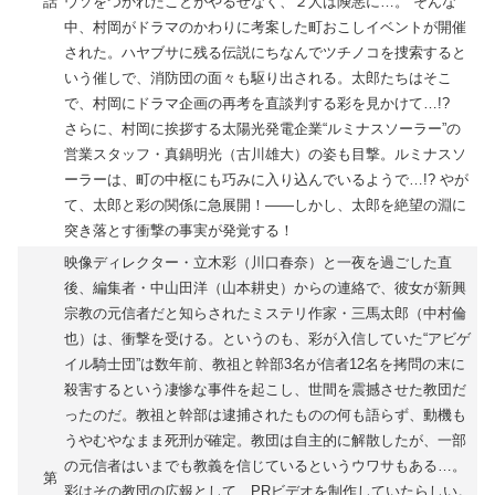
話
ウソをつかれたことがやるせなく、２人は険悪に…。 そんな
中、村岡がドラマのかわりに考案した町おこしイベントが開催
された。ハヤブサに残る伝説にちなんでツチノコを捜索すると
いう催しで、消防団の面々も駆り出される。太郎たちはそこ
で、村岡にドラマ企画の再考を直談判する彩を見かけて…!?
さらに、村岡に挨拶する太陽光発電企業“ルミナスソーラー”の
営業スタッフ・真鍋明光（古川雄大）の姿も目撃。ルミナスソ
ーラーは、町の中枢にも巧みに入り込んでいるようで…!? やが
て、太郎と彩の関係に急展開！――しかし、太郎を絶望の淵に
突き落とす衝撃の事実が発覚する！
映像ディレクター・立木彩（川口春奈）と一夜を過ごした直
後、編集者・中山田洋（山本耕史）からの連絡で、彼女が新興
宗教の元信者だと知らされたミステリ作家・三馬太郎（中村倫
也）は、衝撃を受ける。というのも、彩が入信していた“アビゲ
イル騎士団”は数年前、教祖と幹部3名が信者12名を拷問の末に
殺害するという凄惨な事件を起こし、世間を震撼させた教団だ
ったのだ。教祖と幹部は逮捕されたものの何も語らず、動機も
うやむやなまま死刑が確定。教団は自主的に解散したが、一部
の元信者はいまでも教義を信じているというウワサもある…。
第
彩はその教団の広報として、PRビデオを制作していたらしい。