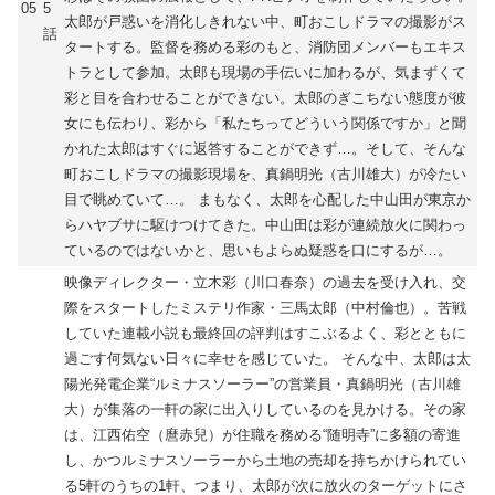
05
5
太郎が戸惑いを消化しきれない中、町おこしドラマの撮影がス
話
タートする。監督を務める彩のもと、消防団メンバーもエキス
トラとして参加。太郎も現場の手伝いに加わるが、気まずくて
彩と目を合わせることができない。太郎のぎこちない態度が彼
女にも伝わり、彩から「私たちってどういう関係ですか」と聞
かれた太郎はすぐに返答することができず…。そして、そんな
町おこしドラマの撮影現場を、真鍋明光（古川雄大）が冷たい
目で眺めていて…。 まもなく、太郎を心配した中山田が東京か
らハヤブサに駆けつけてきた。中山田は彩が連続放火に関わっ
ているのではないかと、思いもよらぬ疑惑を口にするが…。
映像ディレクター・立木彩（川口春奈）の過去を受け入れ、交
際をスタートしたミステリ作家・三馬太郎（中村倫也）。苦戦
していた連載小説も最終回の評判はすこぶるよく、彩とともに
過ごす何気ない日々に幸せを感じていた。 そんな中、太郎は太
陽光発電企業“ルミナスソーラー”の営業員・真鍋明光（古川雄
大）が集落の一軒の家に出入りしているのを見かける。その家
は、江西佑空（麿赤兒）が住職を務める“随明寺”に多額の寄進
し、かつルミナスソーラーから土地の売却を持ちかけられてい
る5軒のうちの1軒、つまり、太郎が次に放火のターゲットにさ