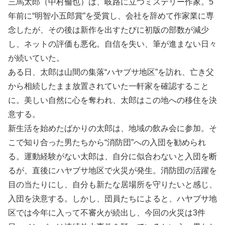
三馬太郎（中村倫也）は、岐路に立つミステリー作家。5
年前に“明智小五郎賞”を受賞し、会社を辞めて作家業に専
念したが、その後は新作を出すたびに初版の部数が減少
し、ネットの評価も悪化。自信を失い、筆が進まない日々
が続いていた。
ある日、太郎は山間の集落“ハヤブサ地区”を訪れ、亡き父
から相続したまま放置されていた一軒家を確認すること
に。美しい自然に心を奪われ、太郎はこの地への移住を決
意する。
新生活を始めたばかりの太郎は、地域の飲み会に参加。そ
こで知り合った男たちから“消防団”への入団を勧められ
る。運動経験がない太郎は、自分に似合わないと入団を断
るが、直後にハヤブサ地区で火災が発生。消防団の活躍を
目の当たりにし、自分も新たな居場所を守りたいと感じ、
入団を決意する。しかし、団員たちによると、ハヤブサ地
区では今年に入って不審火が続出し、今回の火災は3件