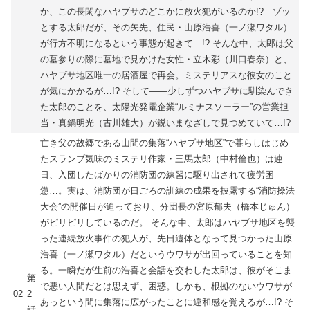
か、この長閑なハヤブサのどこかに放火犯がいるのか!? ゾッ
とする太郎だが、その矢先、住民・山原浩喜（一ノ瀬ワタル）
が行方不明になるという事態が起きて…!? そんな中、太郎は父
の墓参りの際に墓地で見かけた女性・立木彩（川口春奈）と、
ハヤブサ地区唯一の居酒屋で再会。ミステリアスな彼女のこと
が気にかかるが…!? そして――少しずつハヤブサに馴染んでき
た太郎のことを、太陽光発電企業“ルミナスソーラー”の営業担
当・真鍋明光（古川雄大）が鋭いまなざしで見つめていて…!?
亡き父の故郷である山間の集落“ハヤブサ地区”で暮らしはじめ
たスランプ気味のミステリ作家・三馬太郎（中村倫也）は連
日、入団したばかりの消防団の練習に駆り出されて疲労困
憊…。実は、消防団が日ごろの訓練の成果を披露する“消防操法
大会”の開催日が迫っており、分団長の宮原郁夫（橋本じゅん）
がピリピリしているのだ。 そんな中、太郎はハヤブサ地区を襲
った連続放火事件の犯人が、先日遺体となって見つかった山原
浩喜（一ノ瀬ワタル）だというウワサが出回っていることを知
る。一瞬だが生前の浩喜と会話を交わした太郎は、彼がそこま
第
で悪い人間だとは思えず、困惑。しかも、根拠のないウワサが
02
2
あっという間に集落に広がったことに違和感を覚えるが…!? そ
話