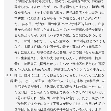
に“明智小五郎賞”を受賞し、勤めていた会社を辞めて作家業に
専念したのはよかったが、その後は新作を出すたびに初版の部
数を削られ、ネットの評価も散々。担当編集者・中山田洋（山
本耕史）に励まされながらも、筆の進まない日々が続いてい
た。 ある日、太郎は山間の集落“ハヤブサ地区”を訪れる。亡き
父から相続し放置したままになっていた一軒家の様子を確認す
るためだったが、太郎はハヤブサの豊かな自然に心をつかま
れ、この地に移住することを決意する。 新生活をはじめてまも
なく、太郎は近所に住む同年代の青年・藤本勘介（満島真之
介）に誘われ、地域の飲み会に参加。そこで知り合った山原賢
作（生瀬勝久）、宮原郁夫（橋本じゅん）、森野洋輔（梶原
善）、徳田省吾（岡部たかし）らハヤブサ地区の男たちに“消防
第
団”への入団を勧められる。運動部に入ったこともなく非力な太
01
1
郎は、自分にはまったく似合わないからと、いったんは入団を
話
断る。 ところが直後、地区の住人・波川志津雄（大和田獏）の
自宅で火災が発生。消防団の必死の消火活動を目の当たりにし
た太郎は、自分も新たな居場所であるハヤブサを守りたいとい
う思いに駆られ、消防団への参加を決意する。だが、実はハヤ
ブサ地区では今年に入って不審火が続いており、今回の火災で
３件目。団員たちは連続放火事件を疑っているという。まさ