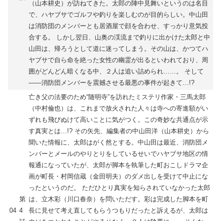
（山本耕史）が訪ねてきた。太郎の陣中見舞いというのは名目
で、ハヤブサでゴルフや釣りを楽しむのが目的らしい。中山田
は消防団のメンバーとも居酒屋で顔を合わせ、すっかり意気投
合する。 しかし翌日、山奥の渓流まで釣りに出かけた太郎と中
山田は、帰ろうとして道に迷ってしまう。その山は、かつてハ
ヤブサで自ら命を絶った女性の幽霊が出るといわれており、周
囲がどんどん暗くなる中、２人は追い詰められ……。 そして
――消防団メンバーを震撼させる最悪の事件が起きて…!?
亡き父の法要のため“随明寺”を訪れたミステリ作家・三馬太郎
（中村倫也）は、これまで放火された人々は寺への寄進額がい
ずれも飛びぬけて高いことに気がつく。この奇妙な共通点が示
す真実とは…!? その矢先、編集者の中山田洋（山本耕史）から
聞いた情報に、太郎はがく然とする。中山田は最近、消防団メ
ンバーとメールのやりとりをしているせいでハヤブサ地区の情
報通になっていたが、太郎が脚本を執筆した町おこしドラマ企
画が町長・村岡信蔵（金田明夫）のダメ出しを受けて中止にな
ったというのだ。 ただひとり真実を知らされていなかった太郎
第
は、立木彩（川口春奈）を問いただす。彩は完成した脚本を町
04
4
長に見せて考え直してもらうつもりだったと訴えるが、太郎は