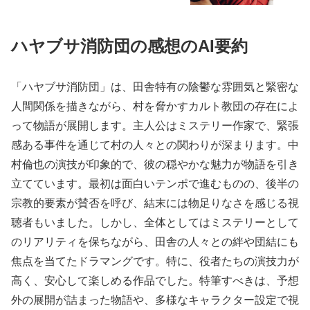
ハヤブサ消防団の感想のAI要約
「ハヤブサ消防団」は、田舎特有の陰鬱な雰囲気と緊密な
人間関係を描きながら、村を脅かすカルト教団の存在によ
って物語が展開します。主人公はミステリー作家で、緊張
感ある事件を通じて村の人々との関わりが深まります。中
村倫也の演技が印象的で、彼の穏やかな魅力が物語を引き
立てています。最初は面白いテンポで進むものの、後半の
宗教的要素が賛否を呼び、結末には物足りなさを感じる視
聴者もいました。しかし、全体としてはミステリーとして
のリアリティを保ちながら、田舎の人々との絆や団結にも
焦点を当てたドラマングです。特に、役者たちの演技力が
高く、安心して楽しめる作品でした。特筆すべきは、予想
外の展開が詰まった物語や、多様なキャラクター設定で視