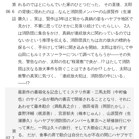
第
れるのではとにらんでいた家のひとつだった。 その直後、太郎
06
6
の背後に現れたのは…なんと消防団メンバーの山原賢作（生瀬
話
勝久）。実は、賢作は3年ほど前から真鍋の姿をハヤブサ地区で
見かけ、不審に思ってひそかに見張り続けていたらしい。 2人
は消防団に集合をかけ、真鍋が連続放火に関わっているのでは
ないかという推理を伝える。消防団員たちは次の放火の標的を
探るべく、手分けして5軒に聞き込みを開始。太郎は並行して中
山田にもルミナスソーラーについて調べてもらうが――その矢
先、警告なのか、太郎の住む“桜屋敷”で炎が…!? はたして消防
団は次なる放火事件を防ぐことはできるのか!? しかし、太郎は
衝撃の真実に気づく。「連続放火犯は、消防団の中にいる」
――!?
最新作の書籍化を記念してミステリ作家・三馬太郎（中村倫
也）のサイン会が都内の書店で開催されることとなり、それに
あわせて藤本勘介（満島真之介）、徳田省吾（岡部たかし）、
森野洋輔（梶原善）、宮原郁夫（橋本じゅん）、山原賢作（生
瀬勝久）らハヤブサ消防団のメンバーも東京へと研修旅行にや
って来た。一同は久々の旅行、そして大都会に大はしゃぎす
第
る。 だが、食事の席で勘介は自分たちが不在の間にハヤブサで
07
7