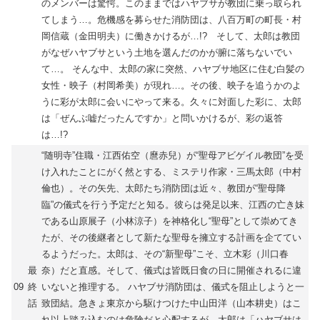
のメンバーは驚愕。このままではハヤブサが教団に乗っ取られ
てしまう…。危機感を募らせた消防団は、八百万町の町長・村
岡信蔵（金田明夫）に働きかけるが…!? そして、太郎は教団
がなぜハヤブサという土地を選んだのかが腑に落ちないでい
て…。 そんな中、太郎の家に突然、ハヤブサ地区に住む白髪の
女性・映子（村岡希美）が現れ…。その後、映子を追うかのよ
うに彩が太郎に会いにやって来る。久々に対面した彩に、太郎
は「ぜんぶ嘘だったんですか」と問いかけるが、彩の返答
は…!?
“随明寺”住職・江西佑空（麿赤兒）が“聖母アビゲイル教団”を受
け入れたことにがく然とする、ミステリ作家・三馬太郎（中村
倫也）。その矢先、太郎たち消防団は近々、教団が“聖母降
臨”の儀式を行う予定だと知る。彼らは発足以来、江西の亡き妹
である山原展子（小林涼子）を神格化し“聖母”として崇めてき
たが、その後継者として新たな聖母を擁立する計画を企ててい
るようだった。太郎は、その“新聖母”こそ、立木彩（川口春
最
奈）だと直感。そして、儀式は皆既日食の日に開催されるに違
09
終
いないと推理する。 ハヤブサ消防団は、儀式を阻止しようと一
話
致団結。急きょ東京から駆けつけた中山田洋（山本耕史）はこ
れ以上踏み込むのは危険だと心配するが、太郎は「ハヤブサは