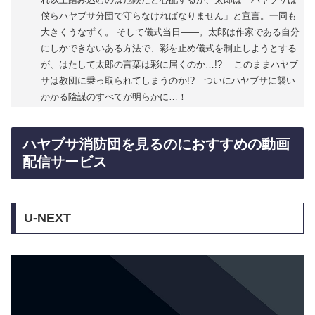
僕らハヤブサ分団で守らなければなりません」と宣言。一同も
大きくうなずく。 そして儀式当日――。太郎は作家である自分
にしかできないある方法で、彩を止め儀式を制止しようとする
が、はたして太郎の言葉は彩に届くのか…!? このままハヤブ
サは教団に乗っ取られてしまうのか!? ついにハヤブサに襲い
かかる陰謀のすべてが明らかに…！
ハヤブサ消防団を見るのにおすすめの動画
配信サービス
U-NEXT