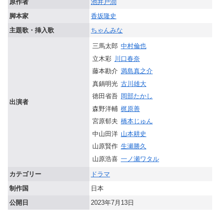
原作者
池井戸潤
脚本家
香坂隆史
主題歌・挿入歌
ちゃんみな
三馬太郎
中村倫也
立木彩
川口春奈
藤本勘介
満島真之介
真鍋明光
古川雄大
徳田省吾
岡部たかし
出演者
森野洋輔
梶原善
宮原郁夫
橋本じゅん
中山田洋
山本耕史
山原賢作
生瀬勝久
山原浩喜
一ノ瀬ワタル
カテゴリー
ドラマ
制作国
日本
公開日
2023年7月13日