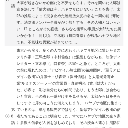
火事が起きないか心配だと不安をもらす。それを聞いた太郎は
話
意を決して「放火犯は今、ハヤブサにいない」ことを告げ、太
郎の推理によって突き止めた連続放火犯の名を一同の前で明か
す。消防団メンバー全員ががく然とする、その人物とはいった
い…!? ところがその直後、さらなる衝撃の事態が太郎たちに襲
いかかる！ 同じ頃、立木彩（川口春奈）が残るハヤブサ地区
でも、不気味な異変が起きていて…。
東京から戻り、多くの人でにぎわうハヤブサ地区に驚いたミス
テリ作家・三馬太郎（中村倫也）は混乱しながらも、映像ディ
レクター・立木彩（川口春奈）の家へと急ぐ。ところが、太郎
の前に現れたのは、“アビゲイル騎士団”の後継団体、“聖母アビ
ゲイル教団”の弁護士・杉森登（浜田信也）と太陽光発電企
業“ルミナスソーラー”の営業員・真鍋明光（古川雄大）だっ
た。杉森は、彩は自分たちの仲間であり、もう太郎には会わな
いと宣言。当の彩も一瞬だけ姿を見せるが、太郎から目をそら
してすぐに扉の向こうに消えてしまう。 ハヤブサ地区に集まっ
第
ているのは、単なる観光客ではなく、聖母アビゲイル教団の信
08
8
者たちであることは明白だった。すでにハヤブサ地区の空き家
話
に多数の信者が入居をはじめており、その浸食の速さに消防団