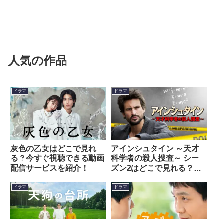
人気の作品
ドラマ
ドラマ
灰色の乙女はどこで見れ
アインシュタイン ～天才
る？今すぐ視聴できる動画
科学者の殺人捜査～ シー
配信サービスを紹介！
ズン2はどこで見れる？今
すぐ視聴できる動画配信サ
ービスを紹介！
ドラマ
ドラマ