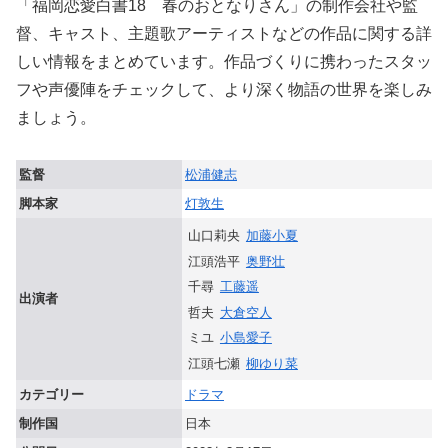
「福岡恋愛白書18 春のおとなりさん」の制作会社や監
督、キャスト、主題歌アーティストなどの作品に関する詳
しい情報をまとめています。作品づくりに携わったスタッ
フや声優陣をチェックして、より深く物語の世界を楽しみ
ましょう。
監督
松浦健志
脚本家
灯敦生
山口莉央
加藤小夏
江頭浩平
奥野壮
千尋
工藤遥
出演者
哲夫
大倉空人
ミユ
小島愛子
江頭七瀬
柳ゆり菜
カテゴリー
ドラマ
制作国
日本