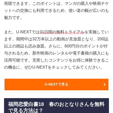
視聴できます。このポイントは、マンガの購入や映画チケ
ットへの交換にも利用できるため、使い道の幅が広いのも
魅力です。
また、U-NEXTでは
31日間の無料トライアル
を実施してい
ます。期間中は32万本以上の動画が見放題となり、200誌
以上の雑誌も読み放題。さらに、600円分のポイントが付
与されるため、新作映画のレンタルや電子書籍の購入にも
活用可能です。充実したコンテンツをお得に体験できるこ
の機会に、ぜひU-NEXTをチェックしてみてください。
U-NEXTで見る
福岡恋愛白書18 春のおとなりさんを無料
で見る方法は？