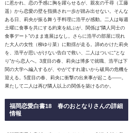
に惹かれ、恋の予感に胸を躍らせるが、親友の千尋（工藤
遥）から恋愛の壁を指摘され一歩が踏み出せない。そんな
ある日、莉央が振る舞う手料理に浩平が感動。二人は毎週
土曜に食事を共にする約束を結ぶが、関係は“隣人同士の
食事デート”のまま進展はなし。さらに浩平の部屋に現れ
た大人の女性（柳ゆり菜）に動揺が走る。諦めかけた莉央
を、浩平が思いがけない告白で救い、二人はついに“とな
り”から恋人へ。3度目の春、莉央は博多で就職、浩平は下
関の大学へ編入するが、やがてすれ違いから破局の危機を
迎える。5度目の春、莉央に衝撃の出来事が起こる――。
果たして二人は再び隣人以上の関係を築けるのか。
福岡恋愛白書18 春のおとなりさんの詳細
情報