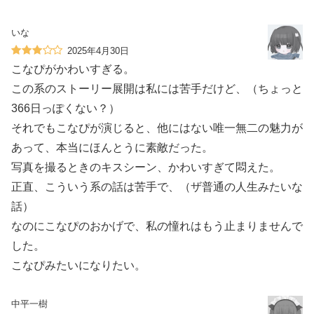
いな
2025年4月30日
こなぴがかわいすぎる。
この系のストーリー展開は私には苦手だけど、（ちょっと
366日っぽくない？）
それでもこなぴが演じると、他にはない唯一無二の魅力が
あって、本当にほんとうに素敵だった。
写真を撮るときのキスシーン、かわいすぎて悶えた。
正直、こういう系の話は苦手で、（ザ普通の人生みたいな
話）
なのにこなぴのおかげで、私の憧れはもう止まりませんで
した。
こなぴみたいになりたい。
中平一樹