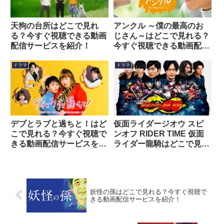
天狗の台所はどこで見れ
アンクル ～僕の最高のお
る？今すぐ視聴できる動画
じさん～はどこで見れる？
配信サービスを紹介！
今すぐ視聴できる動画配信
サービスを紹介！
ドラマ
ドラマ
デブとラブと過ちと！はど
仮面ライダージオウ スピ
こで見れる？今すぐ視聴で
ンオフ RIDER TIME 仮面
きる動画配信サービスを紹
ライダー龍騎はどこで見れ
介！
る？今すぐ視聴できる動画
配信サービスを紹介！
妖怪の孫はどこで見れる？今すぐ視聴で
きる動画配信サービスを紹介！