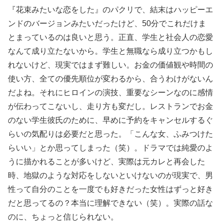
『花束みたいな恋をした』のパクリで、結末はハッピーエ
ンドのバージョンみたいだったけど、50分でこれだけま
とまっているのは良いと思う。正直、学生と社会人の恋愛
なんて成り立たないから。学生と無職なら成り立つかもし
れないけど、現実ではまず難しい。お金の価値観や時間の
使い方、全ての優先順位が変わるから、合うわけがないん
だよね。それにヒロインの演技、重要なシーンなのに感情
が伝わってこないし、走り方も変だし。レストランでお金
のない学生彼氏のために、早めに予約をキャンセルするぐ
らいの気配りは必要だと思った。「こんな女、ふみつけた
らいい」とか思ってしまった（笑）。ドラマでは純愛のよ
うに描かれることが多いけど、実際は元カレと再会した
時、地獄のような対応をしないといけないのが現実で、男
性って自分のことを一度でも好きだった女性はずっと好き
だと思ってるの？本当に理解できない（笑）。実際の話な
のに、ちょっと信じられない。