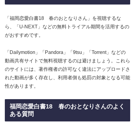
「福岡恋愛白書18 春のおとなりさん」を視聴するな
ら、「U-NEXT」などの無料トライアル期間を活用するの
がおすすめです。
「Dailymotion」「Pandora」「9tsu」「Torrent」などの
動画共有サイトで無料視聴するのは避けましょう。これら
のサイトには、著作権者の許可なく違法にアップロードさ
れた動画が多く存在し、利用者側も処罰の対象となる可能
性があります。
福岡恋愛白書18 春のおとなりさんのよく
ある質問