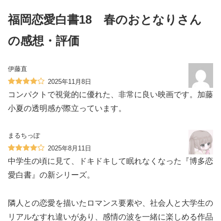
福岡恋愛白書18 春のおとなりさん
の感想・評価
伊藤直
2025年11月8日
コンパクトで視覚的に優れた、非常に良い映画です。加藤
小夏の透明感が際立っています。
まるちっぽ
2025年8月11日
中学生の頃に見て、ドキドキして眠れなくなった『博多恋
愛白書』の新シリーズ。
隣人との恋愛を描いたロマンス要素や、社会人と大学生の
リアルなすれ違いがあり、感情の波を一緒に楽しめる作品