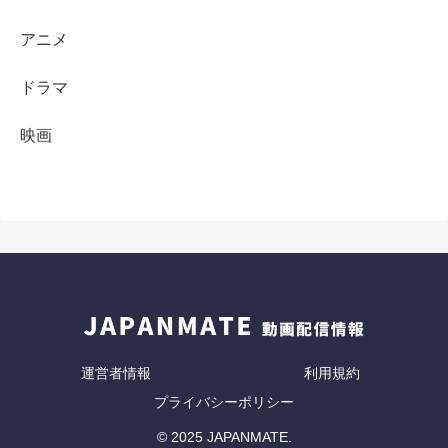
アニメ
ドラマ
映画
運営者情報
利用規約
プライバシーポリシー
© 2025 JAPANMATE.