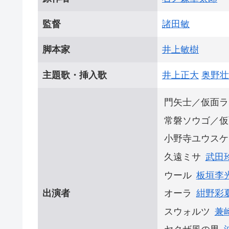
監督
諸田敏
脚本家
井上敏樹
主題歌・挿入歌
井上正大
奥野壮
門矢士／仮面ラ
常磐ソウゴ／仮
小野寺ユウスケ
久遠ミサ
武田
ウール
板垣李
出演者
オーラ
紺野彩
スウォルツ
兼