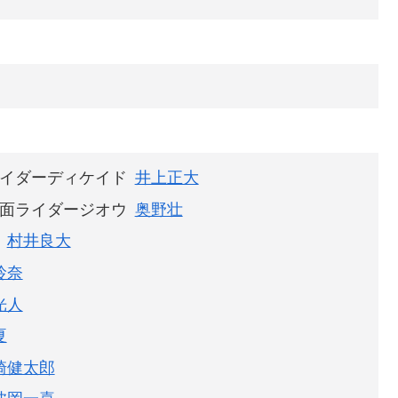
イダーディケイド
井上正大
面ライダージオウ
奥野壮
村井良大
玲奈
光人
夏
崎健太郎