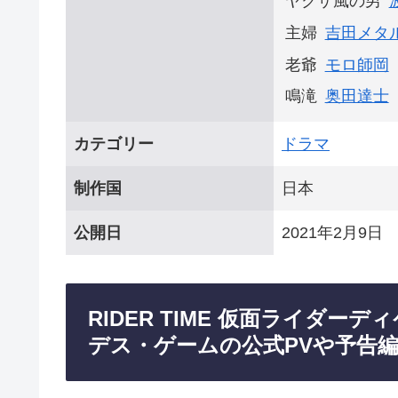
ヤクザ風の男
主婦
吉田メタ
老爺
モロ師岡
鳴滝
奥田達士
カテゴリー
ドラマ
制作国
日本
公開日
2021年2月9日
RIDER TIME 仮面ライダー
デス・ゲームの公式PVや予告