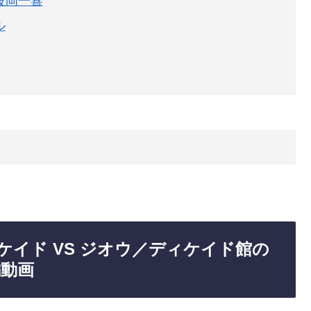
波岡一喜
ル
ディケイド VS ジオウ／ディケイド館の
編動画