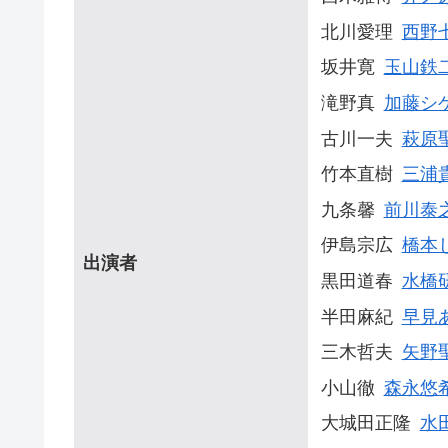
北川愛理
西野
坂井寛
玉山鉄
滝野真
加藤シ
古川一夫
萩原
竹本直樹
三浦
九条馨
前川泰
伊島宗広
橋本
出演者
黒田道春
水橋
半田麻紀
早見
三木哲夫
矢野
小山徹
森永悠
大城田正隆
水