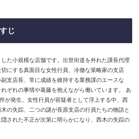
すじ
とした小規模な店舗です。出世街道を外れた課長代理
大切にする真面目な女性行員、冷徹な策略家の支店
い副支店長、常に成績を維持する業務課のエースな
れぞれの事情や葛藤を抱えながら働いています。 あ
事件が発生。女性行員が容疑者として浮上する中、西
西木の失踪、二つの謎が長原支店の行員たちの物語と
に隠された不正が次第に明らかになり、西木の失踪の
。