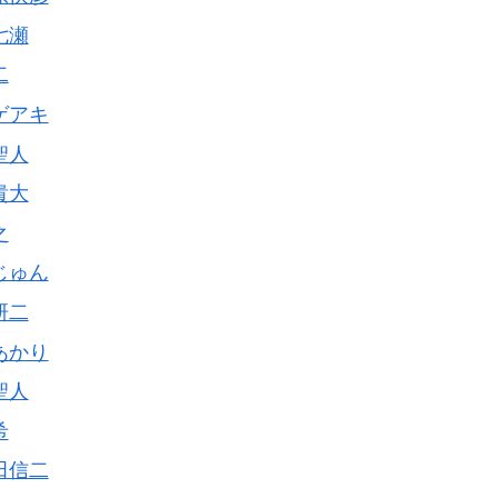
七瀬
二
ゲアキ
聖人
貴大
之
じゅん
研二
あかり
聖人
希
田信二