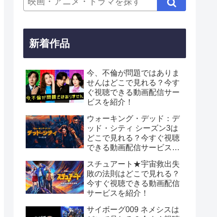
新着作品
今、不倫が問題ではありま
せんはどこで見れる？今す
ぐ視聴できる動画配信サー
ビスを紹介！
ウォーキング・デッド：デ
ッド・シティ シーズン3は
どこで見れる？今すぐ視聴
できる動画配信サービスを
紹介！
スチュアート★宇宙救出失
敗の法則はどこで見れる？
今すぐ視聴できる動画配信
サービスを紹介！
サイボーグ009 ネメシスは