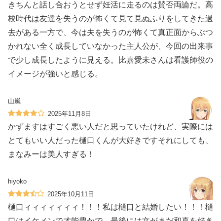
きちんと話し合おうとせず妊活に走るのは賛否両論だ。高
校時代は友達を失うのが怖くて見て見ぬふりをしてきた過
去がある一方で、今は夫を失うのが怖くて真正面からぶつ
かれない全く成長していなかった主人公が、今回の出来事
で少し成長したように見える。比嘉愛未さんは看護師役の
イメージが強いと感じる。
山嵐
2025年11月8日
かずますはすごく悪い人だと思っていたけれど、実際には
とてもいい人だった樋口くんが大好きですそれにしても、
まなみーは美人すぎる！
hiyoko
2025年10月11日
樋口ィィィィィィィ！！！私は樋口と結婚したい！！！樋
口はイケメンで才能豊かで、最後には文がまだ和真を好き