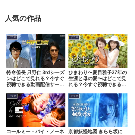
人気の作品
ドラマ
ドラマ
特命係長 只野仁 3rdシーズ
ひまわり〜夏目雅子27年の
ンはどこで見れる？今すぐ
生涯と母の愛〜はどこで見
視聴できる動画配信サービ
れる？今すぐ視聴できる動
スを紹介！
画配信サービスを紹介！
ドラマ
ドラマ
コールミー・バイ・ノーネ
京都妖怪地図 きらら坂に