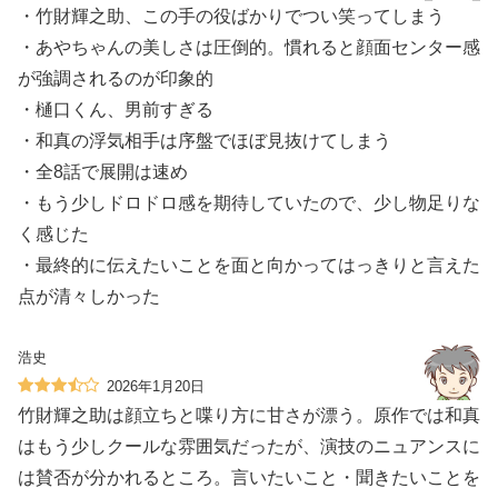
・竹財輝之助、この手の役ばかりでつい笑ってしまう
・あやちゃんの美しさは圧倒的。慣れると顔面センター感
が強調されるのが印象的
・樋口くん、男前すぎる
・和真の浮気相手は序盤でほぼ見抜けてしまう
・全8話で展開は速め
・もう少しドロドロ感を期待していたので、少し物足りな
く感じた
・最終的に伝えたいことを面と向かってはっきりと言えた
点が清々しかった
浩史
2026年1月20日
竹財輝之助は顔立ちと喋り方に甘さが漂う。原作では和真
はもう少しクールな雰囲気だったが、演技のニュアンスに
は賛否が分かれるところ。言いたいこと・聞きたいことを