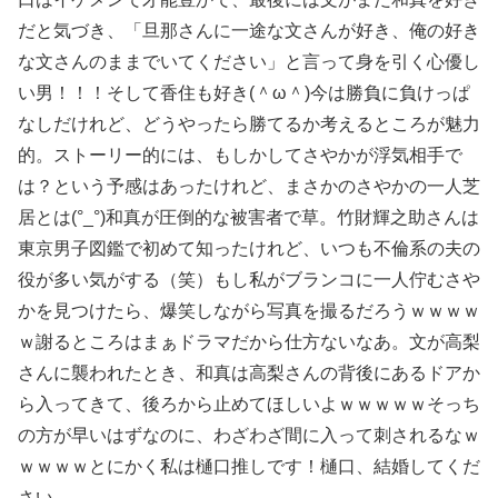
だと気づき、「旦那さんに一途な文さんが好き、俺の好き
な文さんのままでいてください」と言って身を引く心優し
い男！！！そして香住も好き(＾ω＾)今は勝負に負けっぱ
なしだけれど、どうやったら勝てるか考えるところが魅力
的。ストーリー的には、もしかしてさやかが浮気相手で
は？という予感はあったけれど、まさかのさやかの一人芝
居とは(°_°)和真が圧倒的な被害者で草。竹財輝之助さんは
東京男子図鑑で初めて知ったけれど、いつも不倫系の夫の
役が多い気がする（笑）もし私がブランコに一人佇むさや
かを見つけたら、爆笑しながら写真を撮るだろうｗｗｗｗ
ｗ謝るところはまぁドラマだから仕方ないなあ。文が高梨
さんに襲われたとき、和真は高梨さんの背後にあるドアか
ら入ってきて、後ろから止めてほしいよｗｗｗｗｗそっち
の方が早いはずなのに、わざわざ間に入って刺されるなｗ
ｗｗｗｗとにかく私は樋口推しです！樋口、結婚してくだ
さい。