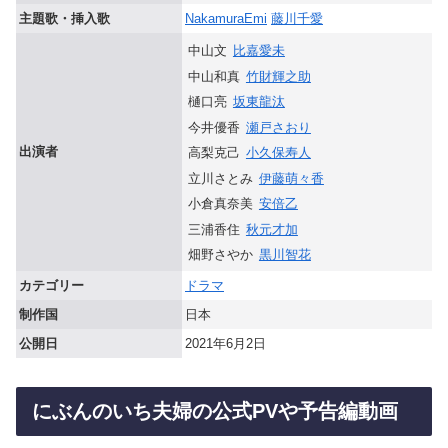
主題歌・挿入歌
NakamuraEmi
藤川千愛
中山文
比嘉愛未
中山和真
竹財輝之助
樋󠄀口亮
坂東龍汰
今井優香
瀬戸さおり
出演者
高梨克己
小久保寿人
立川さとみ
伊藤萌々香
小倉真奈美
安倍乙
三浦香住
秋元才加
畑野さやか
黒川智花
カテゴリー
ドラマ
制作国
日本
公開日
2021年6月2日
にぶんのいち夫婦の公式PVや予告編動画