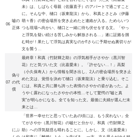
未）は、しばらく母親（佐藤直子）のアパートで過ごすこと
に。そんな中、樋口（坂東龍汰）から、和真とさとみ（伊藤
嘘の
萌々香）の密会場所を突き止めたと連絡が入る。ためらいつ
06
正体
つも現場へ向かい、樋口と一緒に待ち伏せをする文。「やっ
と浮気を疑い続ける苦しみから解放される…」遂に証拠を掴
む時が！果たして浮気は真実なのか⁉︎さらに予期せぬ裏切りが
文を襲う…
最終章！和真（竹財輝之助）の浮気相手がさやか（黒川智
花）だと気づいた文（比嘉愛未）。「許せない…！」高梨
（小久保寿人）から情報を聞き出し、2人の密会場所を突き止
偽り
めた文は、覚悟を決めて樋口（坂東龍汰）と乗り込む。そこ
07
の代
には、和真と共に勝ち誇った表情のさやかの姿があった。よ
償
うやく露わになったさやかの本性…そして驚愕の“嘘と真
実”が明らかになる。全てを知った文。最後に夫婦が選んだ未
来とは…
「世界一幸せだと思っていたあの頃には、もう戻れない」全
てがさやか（黒川智花）の嘘だと分かり、和真（竹財輝之
にぶ
助）への浮気疑惑も晴れることに。しかし、文（比嘉愛未）
んの
は和真に「離婚しよう」と告げる。 一方、文を思うがゆえ秘