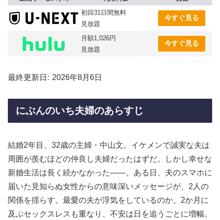
初回31日間無料
今すぐ見る
見放題
月額1,026円
今すぐ見る
見放題
最終更新日
2026年8月6日
にぶんのいち夫婦のあらすじ
結婚2年目、32歳の主婦・中山文。イケメンで誠実な夫は
周囲が羨むほどの仲良し夫婦だったはずだ。しかし幸せな
新婚生活は長く続かなかった——。ある日、夫のスマホに
届いた見知らぬ女性からの意味深いメッセージが、2人の
関係を揺らす。最愛の夫が浮気をしているのか。2か月に
及ぶセックスレスも重なり、不安は日を追うごとに増幅。