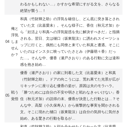
わるかもしれない…」かすかな希望にすがる文を、さらなる
絶望が襲う…！
和真（竹財輝之助）の浮気を確信し、どん底に突き落とされ
ていた文（比嘉愛未）。そんな様子に、香住（秋元才加）か
俺と
ら「妊活より和真への浮気疑惑を先に解決すべきだ」と指摘
浮気
される。翌日、文は樋口（坂東龍汰）に誘われスイーツショ
04
しま
ップに行くと、偶然にも同僚と来ていた和真と遭遇。そこに
せん
いたのはインスタに映っていたさとみ（伊藤萌々香）だっ
か？
た…。そんな中、優香（瀬戸さおり）のある行動に文は違和
感を抱き始め…
優香（瀬戸さおり）の家に到着した文（比嘉愛未）と和真
（竹財輝之助）。ドアの向こうには、荒れ果てた光景が広が
りキッチンに座り込む優香の姿が。原因は夫のモラハラ。
戦う
「勝つためには自分の不安や弱さと戦わなきゃいけない」香
05
覚悟
住（秋元才加）の説得の末、優香が決意した行動とは…？そ
んな中、高梨（小久保寿人）から衝撃的な事実を聞かされる
文。そこに現れた樋口（坂東龍汰）は自分の気持ちに気付き
始め、ある驚きの行動を取るが…
和真（竹財輝之助）と顔を合わせたくなかった文（比嘉愛