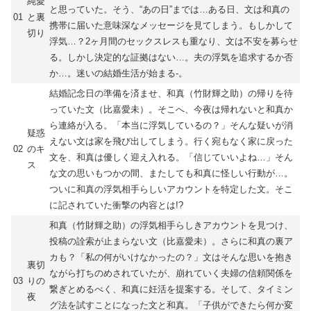
純愛
と思っていた。そう、“あの日”までは…ある日、文は和真の
01
と裏
携帯に届いた意味深なメッセージを見てしまう。もしかして
切り
浮気…？2ヶ月間のセックスレスも重なり、文は不安を募らせ
る。しかし決定的な証拠はない…。夫の浮気を追求するか否
か…。迷いの結婚生活が始まる-。
結婚記念日の準備を済ませ、和真（竹財輝之助）の帰りを待
っていた文（比嘉愛未）。そこへ、今夜は帰れないと和真か
ら連絡が入る。「本当に浮気しているの？」そんな疑いが消
疑惑
えない文は家を飛び出してしまう。行く宛もなく家に戻った
02
のキ
文を、和真は優しく迎え入れる。「信じていいよね…」そん
ス
な文の思いもつかの間、またしても和真に怪しい行動が…。
ついに和真の浮気相手らしいアカウントを特定した文。そこ
に記されていた衝撃の内容とは!?
和真（竹財輝之助）の浮気相手らしきアカウントを見つけ、
投稿の詮索が止まらない文（比嘉愛未）。さらに和真の裏ア
カも？「私の何がいけなかったの？」文はそんな思いを抱き
裏切
ながら打ちのめされていたが、崩れていく夫婦の信頼関係を
03
りの
繋ぎとめるべく、和真に妊活を提案する。そして、タイミン
夜
グ法を試すことになった文と和真。「子供ができたら何か変