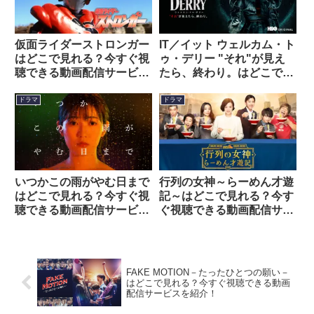
仮面ライダーストロンガー
IT／イット ウェルカム・ト
はどこで見れる？今すぐ視
ゥ・デリー "それ"が見え
聴できる動画配信サービス
たら、終わり。はどこで見
を紹介！
れる？今すぐ視聴できる動
画配信サービスを紹介！
ドラマ
ドラマ
いつかこの雨がやむ日まで
行列の女神～らーめん才遊
はどこで見れる？今すぐ視
記～はどこで見れる？今す
聴できる動画配信サービス
ぐ視聴できる動画配信サー
を紹介！
ビスを紹介！
FAKE MOTION－たったひとつの願い－
はどこで見れる？今すぐ視聴できる動画
配信サービスを紹介！