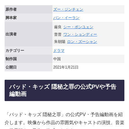
原作者
ズー・ジンチェン
脚本家
パン・イーラン
厳良
シー・ポンユェン
出演者
普普
ワン・ションディー
朱朝陽
ロン・ズーシャン
カテゴリー
ドラマ
制作国
中国
公開日
2021年1月21日
バッド・キッズ 隠秘之罪の公式PVや予告
編動画
「バッド・キッズ 隠秘之罪」の公式PV・予告編動画を紹
介します。映像から作品の雰囲気やキャストの演技、音楽