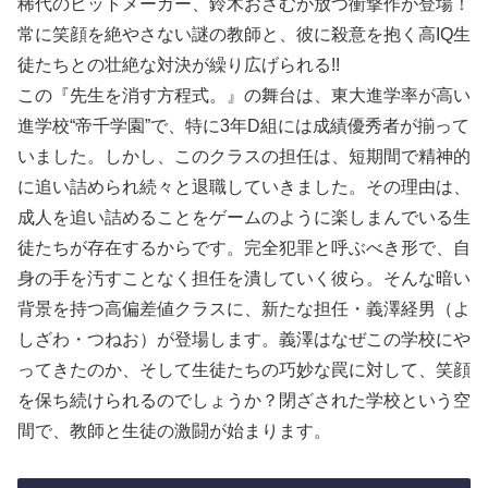
稀代のヒットメーカー、鈴木おさむが放つ衝撃作が登場！
常に笑顔を絶やさない謎の教師と、彼に殺意を抱く高IQ生
徒たちとの壮絶な対決が繰り広げられる!!
この『先生を消す方程式。』の舞台は、東大進学率が高い
進学校“帝千学園”で、特に3年D組には成績優秀者が揃って
いました。しかし、このクラスの担任は、短期間で精神的
に追い詰められ続々と退職していきました。その理由は、
成人を追い詰めることをゲームのように楽しまんでいる生
徒たちが存在するからです。完全犯罪と呼ぶべき形で、自
身の手を汚すことなく担任を潰していく彼ら。そんな暗い
背景を持つ高偏差値クラスに、新たな担任・義澤経男（よ
しざわ・つねお）が登場します。義澤はなぜこの学校にや
ってきたのか、そして生徒たちの巧妙な罠に対して、笑顔
を保ち続けられるのでしょうか？閉ざされた学校という空
間で、教師と生徒の激闘が始まります。