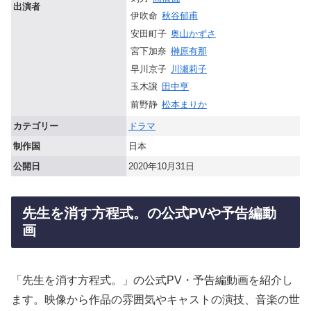
出演者
伊吹命
秋谷郁甫
安田町子
奥山かずさ
宮下加奈
榊原有那
早川京子
川瀬莉子
玉木譲
田中亨
前野静
松本まりか
カテゴリー
ドラマ
制作国
日本
公開日
2020年10月31日
先生を消す方程式。の公式PVや予告編動
画
「先生を消す方程式。」の公式PV・予告編動画を紹介し
ます。映像から作品の雰囲気やキャストの演技、音楽の世