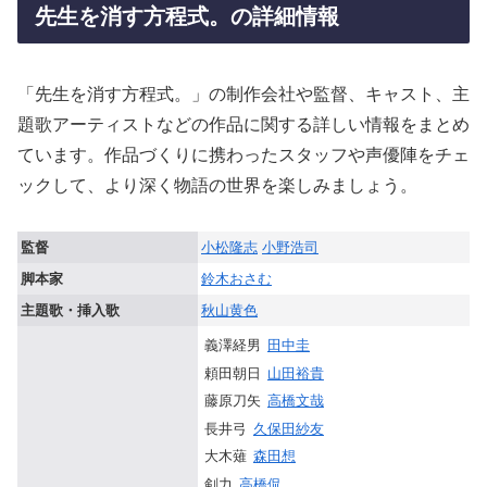
先生を消す方程式。の詳細情報
「先生を消す方程式。」の制作会社や監督、キャスト、主
題歌アーティストなどの作品に関する詳しい情報をまとめ
ています。作品づくりに携わったスタッフや声優陣をチェ
ックして、より深く物語の世界を楽しみましょう。
監督
小松隆志
小野浩司
脚本家
鈴木おさむ
主題歌・挿入歌
秋山黄色
義澤経男
田中圭
頼田朝日
山田裕貴
藤原刀矢
高橋文哉
長井弓
久保田紗友
大木薙
森田想
剣力
高橋侃