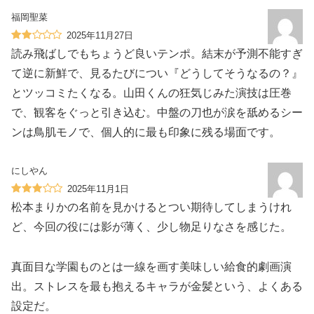
福岡聖菜
2025年11月27日
読み飛ばしでもちょうど良いテンポ。結末が予測不能すぎ
て逆に新鮮で、見るたびについ『どうしてそうなるの？』
とツッコミたくなる。山田くんの狂気じみた演技は圧巻
で、観客をぐっと引き込む。中盤の刀也が涙を舐めるシー
ンは鳥肌モノで、個人的に最も印象に残る場面です。
にしやん
2025年11月1日
松本まりかの名前を見かけるとつい期待してしまうけれ
ど、今回の役には影が薄く、少し物足りなさを感じた。
真面目な学園ものとは一線を画す美味しい給食的劇画演
出。ストレスを最も抱えるキャラが金髪という、よくある
設定だ。