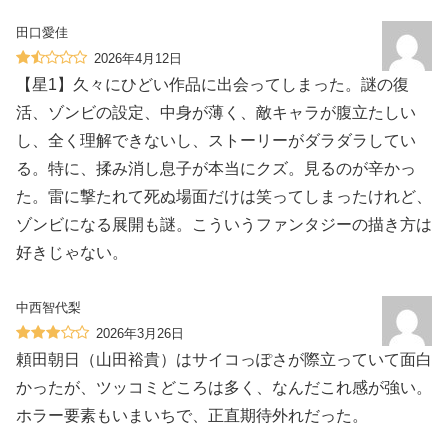
田口愛佳
2026年4月12日
【星1】久々にひどい作品に出会ってしまった。謎の復
活、ゾンビの設定、中身が薄く、敵キャラが腹立たしい
し、全く理解できないし、ストーリーがダラダラしてい
る。特に、揉み消し息子が本当にクズ。見るのが辛かっ
た。雷に撃たれて死ぬ場面だけは笑ってしまったけれど、
ゾンビになる展開も謎。こういうファンタジーの描き方は
好きじゃない。
中西智代梨
2026年3月26日
頼田朝日（山田裕貴）はサイコっぽさが際立っていて面白
かったが、ツッコミどころは多く、なんだこれ感が強い。
ホラー要素もいまいちで、正直期待外れだった。