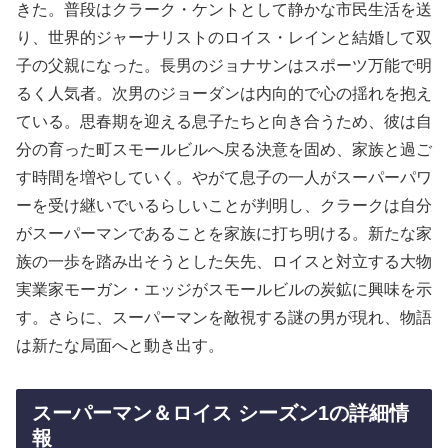
きた。普段はクラーク・ケントとして静かな市民生活を送
り、世界的ジャーナリストのロイス・レインと結婚して双
子の父親になった。長男のジョナサンはスポーツ万能で明
るく人気者。次男のジョーダンは内向的で心の揺れを抱え
ている。思春期を迎える息子たちと向き合うため、彼は自
分の育った町スモールビルへ戻る決意を固め、家族と過ご
す時間を増やしていく。やがて息子の一人がスーパーパワ
ーを受け継いでいるらしいことが判明し、クラークは自分
がスーパーマンであることを家族に打ち明ける。新たな家
族の一歩を踏み出そうとした矢先、ロイスと対立する大物
実業家モーガン・エッジがスモールビルの炭鉱に興味を示
す。さらに、スーパーマンを敵視する謎の男が現れ、物語
は新たな局面へと動き出す。
スーパーマン＆ロイス シーズン1の詳細情
報