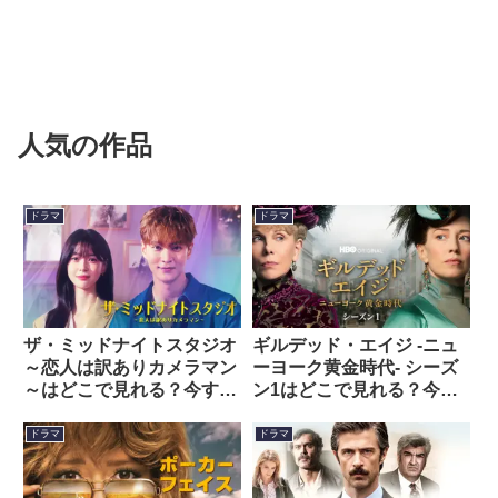
人気の作品
ドラマ
ドラマ
ザ・ミッドナイトスタジオ
ギルデッド・エイジ -ニュ
～恋人は訳ありカメラマン
ーヨーク黄金時代- シーズ
～はどこで見れる？今すぐ
ン1はどこで見れる？今す
視聴できる動画配信サービ
ぐ視聴できる動画配信サー
スを紹介！
ビスを紹介！
ドラマ
ドラマ