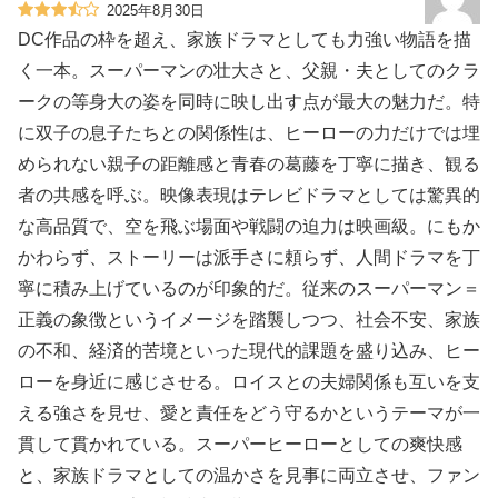
2025年8月30日
DC作品の枠を超え、家族ドラマとしても力強い物語を描
く一本。スーパーマンの壮大さと、父親・夫としてのクラ
ークの等身大の姿を同時に映し出す点が最大の魅力だ。特
に双子の息子たちとの関係性は、ヒーローの力だけでは埋
められない親子の距離感と青春の葛藤を丁寧に描き、観る
者の共感を呼ぶ。映像表現はテレビドラマとしては驚異的
な高品質で、空を飛ぶ場面や戦闘の迫力は映画級。にもか
かわらず、ストーリーは派手さに頼らず、人間ドラマを丁
寧に積み上げているのが印象的だ。従来のスーパーマン＝
正義の象徴というイメージを踏襲しつつ、社会不安、家族
の不和、経済的苦境といった現代的課題を盛り込み、ヒー
ローを身近に感じさせる。ロイスとの夫婦関係も互いを支
える強さを見せ、愛と責任をどう守るかというテーマが一
貫して貫かれている。スーパーヒーローとしての爽快感
と、家族ドラマとしての温かさを見事に両立させ、ファン