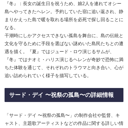
『冬』：長女の誕生日を祝うため、娘2人を連れてオシー
島へやってきたヘレン。予約していた宿に追い返され、静
まりかえった島で暖を取れる場所を必死で探し回ることに
なる。
干潮時にしかアクセスできない孤島を舞台に、島の伝統と
文化を守るために手段を選ばない謎めいた島民たちとの遭
遇を描く。『夏』ではジュード・ロウ演じるサムが、
『冬』ではナオミ・ハリス演じるヘレンが奇妙で恐怖に満
ちた体験を通じて、それぞれのトラウマと向き合い、心が
追い詰められていく様子を描写している。
サード・デイ 〜祝祭の孤島〜の詳細情報
「サード・デイ 〜祝祭の孤島〜」の制作会社や監督、キ
ャスト、主題歌アーティストなどの作品に関する詳しい情