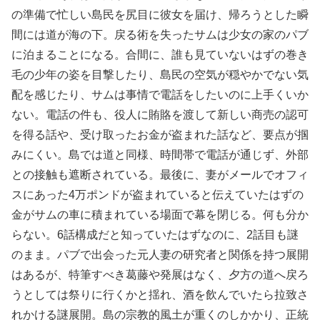
の準備で忙しい島民を尻目に彼女を届け、帰ろうとした瞬
間には道が海の下。戻る術を失ったサムは少女の家のパブ
に泊まることになる。合間に、誰も見ていないはずの巻き
毛の少年の姿を目撃したり、島民の空気が穏やかでない気
配を感じたり、サムは事情で電話をしたいのに上手くいか
ない。電話の件も、役人に賄賂を渡して新しい商売の認可
を得る話や、受け取ったお金が盗まれた話など、要点が掴
みにくい。島では道と同様、時間帯で電話が通じず、外部
との接触も遮断されている。最後に、妻がメールでオフィ
スにあった4万ポンドが盗まれていると伝えていたはずの
金がサムの車に積まれている場面で幕を閉じる。何も分か
らない。6話構成だと知っていたはずなのに、2話目も謎
のまま。パブで出会った元人妻の研究者と関係を持つ展開
はあるが、特筆すべき葛藤や発展はなく、夕方の道へ戻ろ
うとしては祭りに行くかと揺れ、酒を飲んでいたら拉致さ
れかける謎展開。島の宗教的風土が重くのしかかり、正統