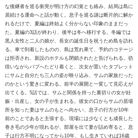
な後継者を巡る衝突が明け方の幻覚とも絡み、結局は島に
居続ける運命へと話が動く。息子を巡る謎は断片的に解か
れるだけで、夏編は終始よく分からない印象のままだっ
た。夏編の3話が終わり、後半は冬へ移行する。冬編では
黒人女性と二人の娘が、長女の誕生日を祝うため島を訪れ
る。車で到着したものの、島は荒れ果て、予約のコテージ
は拒否され、新設のホテルも閉鎖されたと告げられる。彷
徨いながらパブへたどり着くと、次女が置いたタブレット
にサムと自分たち三人の姿が映り込み、サムの家族だった
のかという驚きに変わる。前半の展開と一変して見応えが
出てくる。5話では、サムと関係を持った裏切りの女が妊
娠・出産し、女の子が生まれる。彼女の口からサムの居場
所を知った妻はサムのもとへ向かい、息子の行方が10年
前のことであると主張する。現場には少なくとも成長した
巻き毛の少年が現れるが、部屋を出て妻が詰め寄ると、息
子は行方不明になってから10年、もし生きていれば16歳