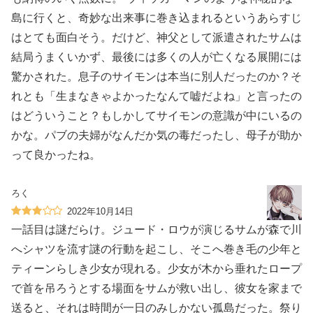
島に行くと、奇妙な出来事に巻き込まれるというあらすじ
はとても面白そう。だけど、神父として派遣されたサムは
結局うまくいかず、最後には多くの人が亡くなる展開には
驚かされた。息子のサイモンは本当に別人だったのか？そ
れとも「生まなきゃよかったなんて嘘だよね」と言ったの
はどういうこと？もしかしてサイモンの意識が中にいるの
かな。パブの夫婦がなんだか気の毒だったし、母子が助か
って良かったね。
ろく
2022年10月14日
一話目は謎だらけ。ジュード・ロウが演じるサムが森で川
へシャツを流す謎の行動を起こし、そこへ巻き毛の少年と
ティーンらしき少女が現れる。少女が木から垂れたロープ
で首を吊ろうとする場面をサムが救い出し、彼女を家まで
送ると、それは時間が一日のみしかない孤島だった。祭り