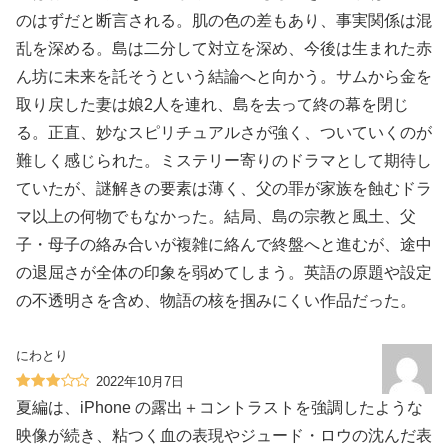
のはずだと断言される。肌の色の差もあり、事実関係は混
乱を深める。島は二分して対立を深め、今後は生まれた赤
ん坊に未来を託そうという結論へと向かう。サムから金を
取り戻した妻は娘2人を連れ、島を去って終の幕を閉じ
る。正直、妙なスピリチュアルさが強く、ついていくのが
難しく感じられた。ミステリー寄りのドラマとして期待し
ていたが、謎解きの要素は薄く、父の罪が家族を蝕むドラ
マ以上の何物でもなかった。結局、島の宗教と風土、父
子・母子の絡み合いが複雑に絡んで終盤へと進むが、途中
の退屈さが全体の印象を弱めてしまう。英語の原題や設定
の不透明さを含め、物語の核を掴みにくい作品だった。
にわとり
2022年10月7日
夏編は、iPhone の露出＋コントラストを強調したような
映像が続き、粘つく血の表現やジュード・ロウの沈んだ表