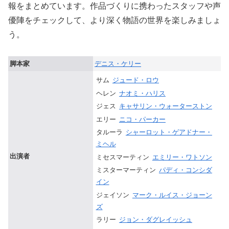
報をまとめています。作品づくりに携わったスタッフや声
優陣をチェックして、より深く物語の世界を楽しみましょ
う。
脚本家
デニス・ケリー
サム
ジュード・ロウ
ヘレン
ナオミ・ハリス
ジェス
キャサリン・ウォーターストン
エリー
ニコ・パーカー
タルーラ
シャーロット・ゲアドナー・
ミヘル
出演者
ミセスマーティン
エミリー・ワトソン
ミスターマーティン
パディ・コンシダ
イン
ジェイソン
マーク・ルイス・ジョーン
ズ
ラリー
ジョン・ダグレイッシュ