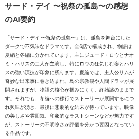
サード・デイ 〜祝祭の孤島〜の感想
のAI要約
「サード・デイ 〜祝祭の孤島〜」は、孤島を舞台にした
ダークで不気味なドラマです。全6話で構成され、物語は
夏編と冬編に分かれています。主にジュード・ロウとナオ
ミ・ハリスの二人が主演し、特にロウの狂気じむ姿とハリ
スの強い演技が印象に残ります。夏編では、主人公サムが
奇妙な出来事に巻き込まれ、島の宗教観や人間ドラマが展
開されますが、物語の核心が掴みにくく、終始謎のままで
す。それでも、冬編への移行でストーリーが展開するにつ
れ興味が湧き、最後に悲劇的な結末が待っています。映像
の美しさや雰囲気、印象的なラストシーンなどが魅力です
が、ストーリーの不明瞭さが評価を分かつ要因となってい
る作品です。