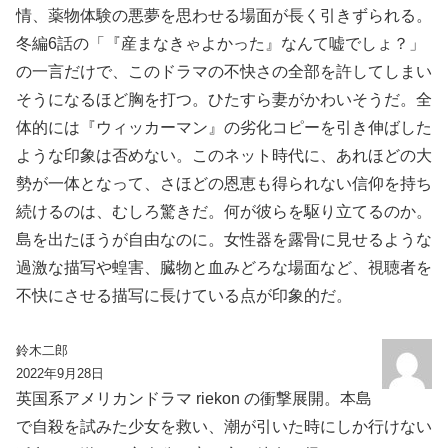
情、薬物体験の悪夢を思わせる場面が長く引きずられる。
冬編6話の「『産まなきゃよかった』なんて嘘でしょ？」
の一言だけで、このドラマの不快さの全部を許してしまい
そうになるほど胸を打つ。ひたすら妻がかわいそうだ。全
体的には『ウィッカーマン』の劣化コピーを引き伸ばした
ような印象は否めない。このネット時代に、あれほどの大
勢が一体となって、さほどの恩恵も得られない信仰を持ち
続けるのは、むしろ驚きだ。何が彼らを駆り立てるのか。
島を出たほうが自由なのに。女性器を露骨に見せるような
過激な描写や蝗害、臓物と血みどろな場面など、視聴者を
不快にさせる描写に長けている点が印象的だ。
鈴木二郎
2022年9月28日
英国系アメリカンドラマ riekon の衝撃展開。本島
で自殺を試みた少女を救い、潮が引いた時にしか行けない