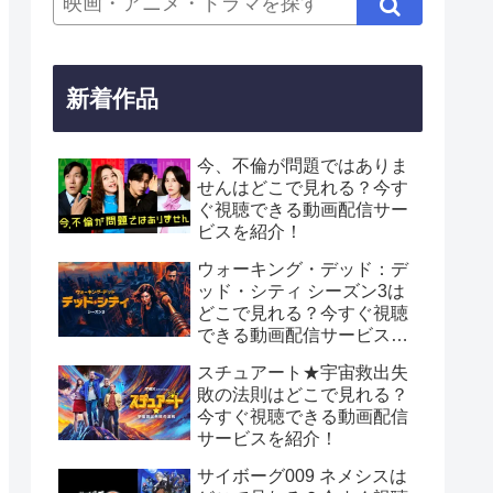
新着作品
今、不倫が問題ではありま
せんはどこで見れる？今す
ぐ視聴できる動画配信サー
ビスを紹介！
ウォーキング・デッド：デ
ッド・シティ シーズン3は
どこで見れる？今すぐ視聴
できる動画配信サービスを
紹介！
スチュアート★宇宙救出失
敗の法則はどこで見れる？
今すぐ視聴できる動画配信
サービスを紹介！
サイボーグ009 ネメシスは