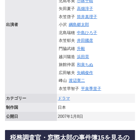
北島冬美
小林千晴
矢田夏子
高畑淳子
衣笠啓子
筒井真理子
小沢
綱島郷太郎
出演者
北島瑞穂
中島ひろ子
衣笠郁夫
井田國彦
門脇武雄
升毅
越川陽造
浜田晃
旅館仲居
和泉ちぬ
広田敏夫
矢嶋俊作
峰山
渡辺寛二
衣笠早智子
平泉季里子
カテゴリー
ドラマ
制作国
日本
公開日
2007年1月8日
税務調査官・窓際太郎の事件簿15を見るの