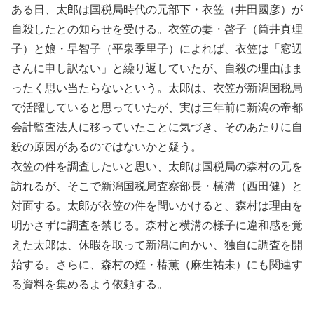
ある日、太郎は国税局時代の元部下・衣笠（井田國彦）が
自殺したとの知らせを受ける。衣笠の妻・啓子（筒井真理
子）と娘・早智子（平泉季里子）によれば、衣笠は「窓辺
さんに申し訳ない」と繰り返していたが、自殺の理由はま
ったく思い当たらないという。太郎は、衣笠が新潟国税局
で活躍していると思っていたが、実は三年前に新潟の帝都
会計監査法人に移っていたことに気づき、そのあたりに自
殺の原因があるのではないかと疑う。
衣笠の件を調査したいと思い、太郎は国税局の森村の元を
訪れるが、そこで新潟国税局査察部長・横溝（西田健）と
対面する。太郎が衣笠の件を問いかけると、森村は理由を
明かさずに調査を禁じる。森村と横溝の様子に違和感を覚
えた太郎は、休暇を取って新潟に向かい、独自に調査を開
始する。さらに、森村の姪・椿薫（麻生祐未）にも関連す
る資料を集めるよう依頼する。