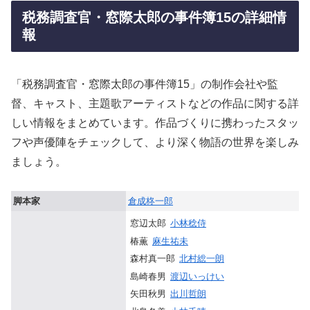
税務調査官・窓際太郎の事件簿15の詳細情
報
「税務調査官・窓際太郎の事件簿15」の制作会社や監
督、キャスト、主題歌アーティストなどの作品に関する詳
しい情報をまとめています。作品づくりに携わったスタッ
フや声優陣をチェックして、より深く物語の世界を楽しみ
ましょう。
脚本家
倉成柊一郎
窓辺太郎
小林稔侍
椿薫
麻生祐未
森村真一郎
北村総一朗
島崎春男
渡辺いっけい
矢田秋男
出川哲朗