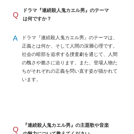
ドラマ『連続殺人鬼カエル男』のテーマ
Q
は何ですか？
A
ドラマ『連続殺人鬼カエル男』のテーマは、
正義とは何か、そして人間の深層心理です。
社会の暗部を追求する捜査劇を通じて、人間
の醜さや脆さに迫ります。また、登場人物た
ちがそれぞれの正義を問い直す姿が描かれて
います。
『連続殺人鬼カエル男』の主題歌や音楽
Q
の魅力について教えてください。