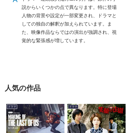
説からいくつかの点で異なります。特に登場
人物の背景や設定が一部変更され、ドラマと
しての独自の解釈が加えられています。ま
た、映像作品ならではの演出が強調され、視
覚的な緊張感が増しています。
人気の作品
ドラマ
ドラマ