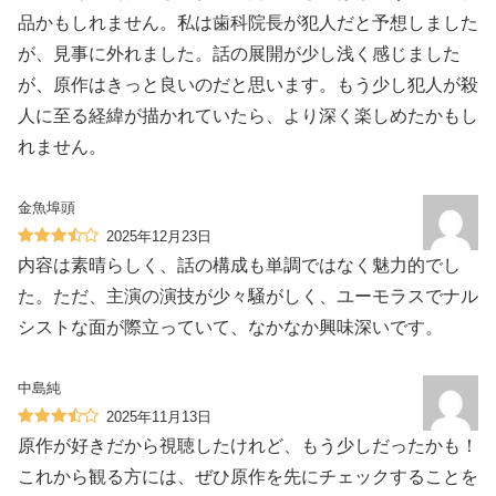
品かもしれません。私は歯科院長が犯人だと予想しました
が、見事に外れました。話の展開が少し浅く感じました
が、原作はきっと良いのだと思います。もう少し犯人が殺
人に至る経緯が描かれていたら、より深く楽しめたかもし
れません。
金魚埠頭
2025年12月23日
内容は素晴らしく、話の構成も単調ではなく魅力的でし
た。ただ、主演の演技が少々騒がしく、ユーモラスでナル
シストな面が際立っていて、なかなか興味深いです。
中島純
2025年11月13日
原作が好きだから視聴したけれど、もう少しだったかも！
これから観る方には、ぜひ原作を先にチェックすることを