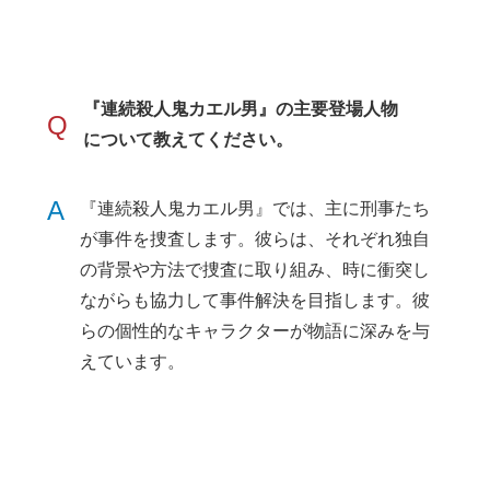
『連続殺人鬼カエル男』の主要登場人物
Q
について教えてください。
A
『連続殺人鬼カエル男』では、主に刑事たち
が事件を捜査します。彼らは、それぞれ独自
の背景や方法で捜査に取り組み、時に衝突し
ながらも協力して事件解決を目指します。彼
らの個性的なキャラクターが物語に深みを与
えています。