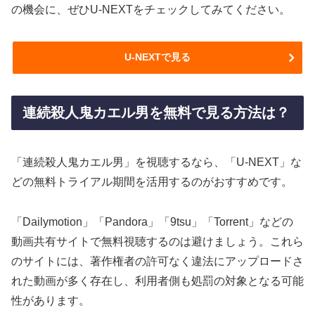
の機会に、ぜひU-NEXTをチェックしてみてください。
U-NEXTで見る
連続殺人鬼カエル男を無料で見る方法は？
「連続殺人鬼カエル男」を視聴するなら、「U-NEXT」な
どの無料トライアル期間を活用するのがおすすめです。
「Dailymotion」「Pandora」「9tsu」「Torrent」などの
動画共有サイトで無料視聴するのは避けましょう。これら
のサイトには、著作権者の許可なく違法にアップロードさ
れた動画が多く存在し、利用者側も処罰の対象となる可能
性があります。