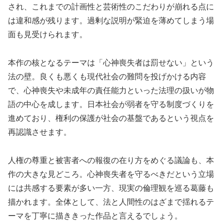
され、これまでの計画性と芸術性のこだわりが崩れる点に
は違和感が残ります。過剰な説明が緊迫を薄めてしまう場
面も見受けられます。
本作の核となるテーマは「心神喪失者は罰せない」という
法の壁。良くも悪くも現代社会の難問を投げかける内容
で、心神喪失や未成年の責任能力といった法理の扱いが物
語の中心を成します。日本社会が弱者を守る制度づくりを
進めており、権利の保護が社会の基盤であるという視点を
再認識させます。
人権の尊重と被害者への報復の在り方をめぐる議論も、本
作の大きな見どころ。心神喪失者を守るべきだという立場
には共感する要素が多い一方、現実の倫理観を巡る葛藤も
描かれます。全体として、法と人間性のはざまで揺れるテ
ーマを丁寧に描ききった作品と言えるでしょう。