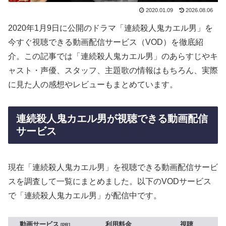
2020.01.09
2026.08.06
2020年1月9日に公開のドラマ「連続殺人鬼カエル男」を
今すぐ視聴できる動画配信サービス（VOD）を徹底紹
介。この記事では「連続殺人鬼カエル男」のあらすじやキ
ャスト・声優、スタッフ、主題歌の情報はもちろん、実際
に見た人の感想やレビューもまとめています。
連続殺人鬼カエル男が視聴できる動画配信
サービス
現在「連続殺人鬼カエル男」を視聴できる動画配信サービ
スを調査して一覧にまとめました。以下のVODサービス
で「連続殺人鬼カエル男」が配信中です。
動画サービス
利用料金
視聴
PR