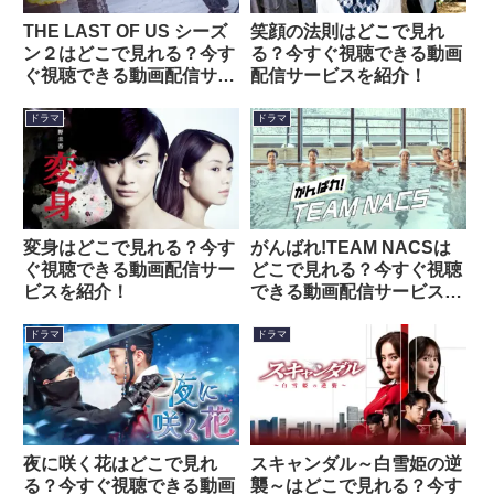
THE LAST OF US シーズ
笑顔の法則はどこで見れ
ン２はどこで見れる？今す
る？今すぐ視聴できる動画
ぐ視聴できる動画配信サー
配信サービスを紹介！
ビスを紹介！
ドラマ
ドラマ
変身はどこで見れる？今す
がんばれ!TEAM NACSは
ぐ視聴できる動画配信サー
どこで見れる？今すぐ視聴
ビスを紹介！
できる動画配信サービスを
紹介！
ドラマ
ドラマ
夜に咲く花はどこで見れ
スキャンダル～白雪姫の逆
る？今すぐ視聴できる動画
襲～はどこで見れる？今す