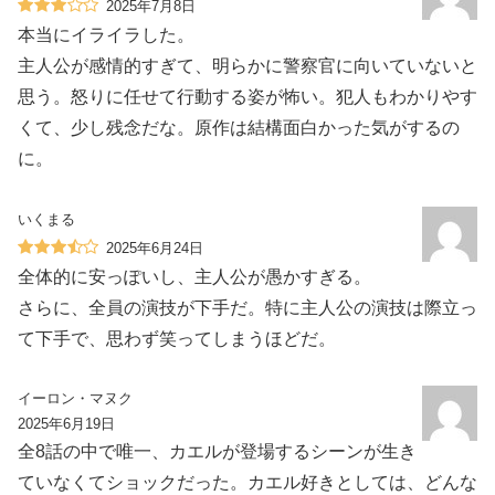
2025年7月8日
本当にイライラした。
主人公が感情的すぎて、明らかに警察官に向いていないと
思う。怒りに任せて行動する姿が怖い。犯人もわかりやす
くて、少し残念だな。原作は結構面白かった気がするの
に。
いくまる
2025年6月24日
全体的に安っぽいし、主人公が愚かすぎる。
さらに、全員の演技が下手だ。特に主人公の演技は際立っ
て下手で、思わず笑ってしまうほどだ。
イーロン・マヌク
2025年6月19日
全8話の中で唯一、カエルが登場するシーンが生き
ていなくてショックだった。カエル好きとしては、どんな