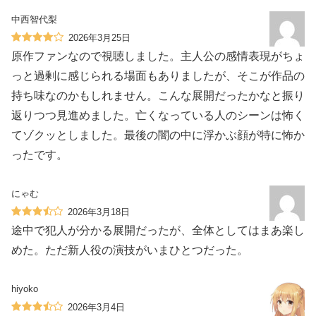
中西智代梨
2026年3月25日
原作ファンなので視聴しました。主人公の感情表現がちょ
っと過剰に感じられる場面もありましたが、そこが作品の
持ち味なのかもしれません。こんな展開だったかなと振り
返りつつ見進めました。亡くなっている人のシーンは怖く
てゾクッとしました。最後の闇の中に浮かぶ顔が特に怖か
ったです。
にゃむ
2026年3月18日
途中で犯人が分かる展開だったが、全体としてはまあ楽し
めた。ただ新人役の演技がいまひとつだった。
hiyoko
2026年3月4日