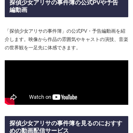
探偵少女アリサの事件簿の公式PVや予告
編動画
「探偵少女アリサの事件簿」の公式PV・予告編動画を紹
介します。映像から作品の雰囲気やキャストの演技、音楽
の世界観を一足先に体感できます。
探偵少女アリサの事件簿を見るのにおすす
めの動画配信サービス