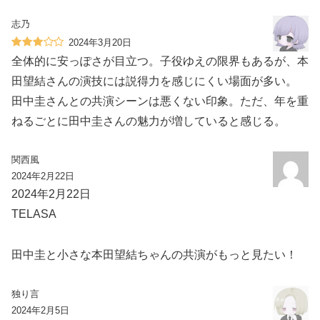
志乃
2024年3月20日
全体的に安っぽさが目立つ。子役ゆえの限界もあるが、本
田望結さんの演技には説得力を感じにくい場面が多い。
田中圭さんとの共演シーンは悪くない印象。ただ、年を重
ねるごとに田中圭さんの魅力が増していると感じる。
関西風
2024年2月22日
2024年2月22日
TELASA
田中圭と小さな本田望結ちゃんの共演がもっと見たい！
独り言
2024年2月5日