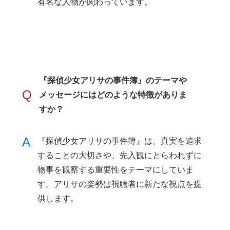
有名な人物が関わっています。
『探偵少女アリサの事件簿』のテーマや
Q
メッセージにはどのような特徴がありま
すか？
A
『探偵少女アリサの事件簿』は、真実を追求
することの大切さや、先入観にとらわれずに
物事を観察する重要性をテーマにしていま
す。アリサの姿勢は視聴者に新たな視点を提
供します。