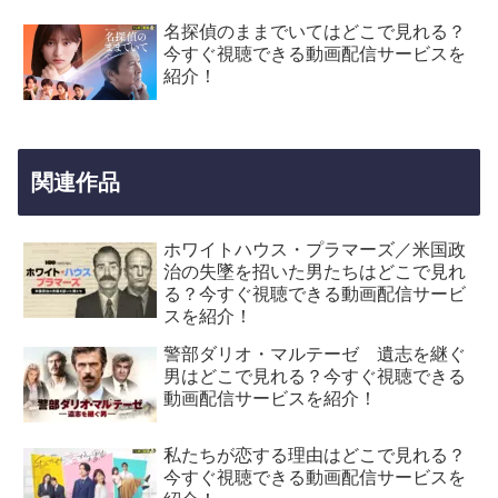
名探偵のままでいてはどこで見れる？
今すぐ視聴できる動画配信サービスを
紹介！
関連作品
ホワイトハウス・プラマーズ／米国政
治の失墜を招いた男たちはどこで見れ
る？今すぐ視聴できる動画配信サービ
スを紹介！
警部ダリオ・マルテーゼ 遺志を継ぐ
男はどこで見れる？今すぐ視聴できる
動画配信サービスを紹介！
私たちが恋する理由はどこで見れる？
今すぐ視聴できる動画配信サービスを