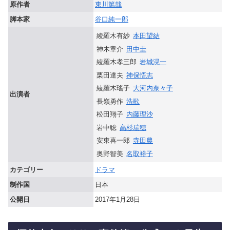
原作者
東川篤哉
脚本家
谷口純一郎
綾羅木有紗
本田望結
神木章介
田中圭
綾羅木孝三郎
岩城滉一
栗田達夫
神保悟志
綾羅木瑤子
大河内奈々子
出演者
長嶺勇作
浩歌
松田翔子
内藤理沙
岩中聡
高杉瑞穂
安東喜一郎
寺田農
奥野智美
名取裕子
カテゴリー
ドラマ
制作国
日本
公開日
2017年1月28日