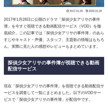
2017.01.28
2026.01.28
2017年1月28日に公開のドラマ「探偵少女アリサの事件
簿」を今すぐ視聴できる動画配信サービス（VOD）を徹
底紹介。この記事では「探偵少女アリサの事件簿」のあら
すじやキャスト・声優、スタッフ、主題歌の情報はもちろ
ん、実際に見た人の感想やレビューもまとめています。
探偵少女アリサの事件簿が視聴できる動画
配信サービス
現在「探偵少女アリサの事件簿」を視聴できる動画配信サ
ービスを調査して一覧にまとめました。以下のVODサー
ビスで「探偵少女アリサの事件簿」が配信中です。