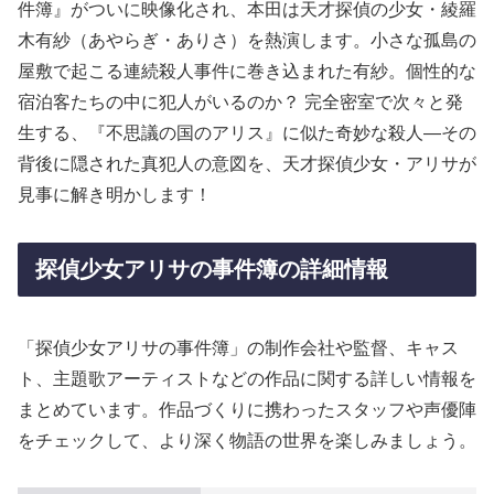
件簿』がついに映像化され、本田は天才探偵の少女・綾羅
木有紗（あやらぎ・ありさ）を熱演します。小さな孤島の
屋敷で起こる連続殺人事件に巻き込まれた有紗。個性的な
宿泊客たちの中に犯人がいるのか？ 完全密室で次々と発
生する、『不思議の国のアリス』に似た奇妙な殺人—その
背後に隠された真犯人の意図を、天才探偵少女・アリサが
見事に解き明かします！
探偵少女アリサの事件簿の詳細情報
「探偵少女アリサの事件簿」の制作会社や監督、キャス
ト、主題歌アーティストなどの作品に関する詳しい情報を
まとめています。作品づくりに携わったスタッフや声優陣
をチェックして、より深く物語の世界を楽しみましょう。