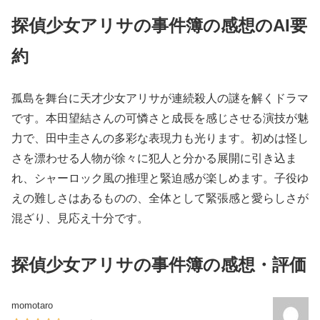
探偵少女アリサの事件簿の感想のAI要
約
孤島を舞台に天才少女アリサが連続殺人の謎を解くドラマ
です。本田望結さんの可憐さと成長を感じさせる演技が魅
力で、田中圭さんの多彩な表現力も光ります。初めは怪し
さを漂わせる人物が徐々に犯人と分かる展開に引き込ま
れ、シャーロック風の推理と緊迫感が楽しめます。子役ゆ
えの難しさはあるものの、全体として緊張感と愛らしさが
混ざり、見応え十分です。
探偵少女アリサの事件簿の感想・評価
momotaro