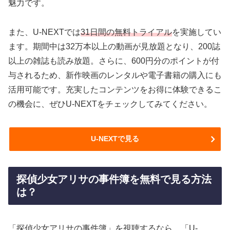
魅力です。
また、U-NEXTでは
31日間の無料トライアル
を実施してい
ます。期間中は32万本以上の動画が見放題となり、200誌
以上の雑誌も読み放題。さらに、600円分のポイントが付
与されるため、新作映画のレンタルや電子書籍の購入にも
活用可能です。充実したコンテンツをお得に体験できるこ
の機会に、ぜひU-NEXTをチェックしてみてください。
U-NEXTで見る
探偵少女アリサの事件簿を無料で見る方法
は？
「探偵少女アリサの事件簿」を視聴するなら、「U-