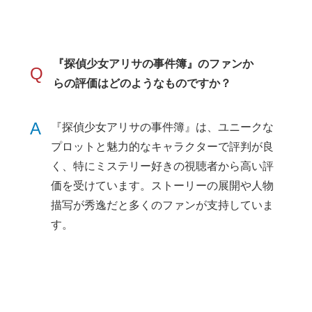
『探偵少女アリサの事件簿』のファンか
Q
らの評価はどのようなものですか？
A
『探偵少女アリサの事件簿』は、ユニークな
プロットと魅力的なキャラクターで評判が良
く、特にミステリー好きの視聴者から高い評
価を受けています。ストーリーの展開や人物
描写が秀逸だと多くのファンが支持していま
す。