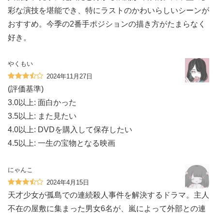
彩な演技を堪能でき、特にラストのかわいらしいシーンが
おすすめ。今季の2番手ポジションの描き方がたまらなく
好き。
やくもい
2024年11月27日
(評価基準)
3.0以上: 面白かった
3.5以上: また見たい
4.0以上: DVDを購入して保存したい
4.5以上: 一生の宝物となる映画
にゃんこ
2024年4月15日
天才少女が孤島での連続殺人事件を解決するドラマ。主人
不在の屋敷に集まった男女6名が、嵐によって外部との連