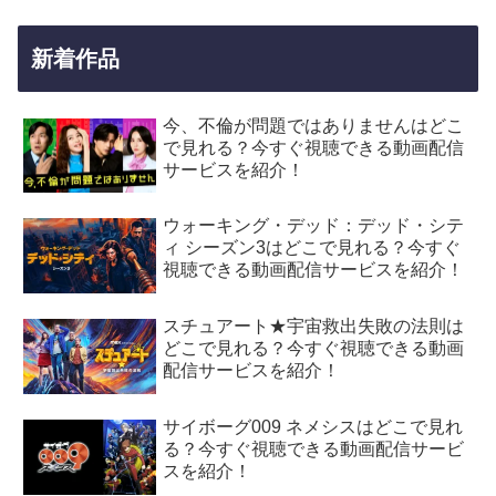
新着作品
今、不倫が問題ではありませんはどこ
で見れる？今すぐ視聴できる動画配信
サービスを紹介！
ウォーキング・デッド：デッド・シテ
ィ シーズン3はどこで見れる？今すぐ
視聴できる動画配信サービスを紹介！
スチュアート★宇宙救出失敗の法則は
どこで見れる？今すぐ視聴できる動画
配信サービスを紹介！
サイボーグ009 ネメシスはどこで見れ
る？今すぐ視聴できる動画配信サービ
スを紹介！