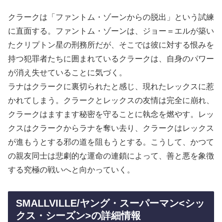
クラークは「ファントム・ゾーンからの脱出」という試練
に直面する。ファントム・ゾーンは、ジョー＝エルが築い
たクリプトン星の刑務所だが、そこでは彼に対する恨みを
持つ犯罪者たちに囲まれているクラークは、自身のパワー
が消え失せていることに気づく。
ラナはクラークに裏切られたと感じ、現れたレックスに惹
かれてしまう。クラークとレックスの友情は完全に崩れ、
クラークはますます秘密を守ることに執念を燃やす。レッ
クスはクラークからラナを奪い去り、クラークはレックス
が進もうとする邪の道を阻もうとする。こうして、かつて
の親友同士は悲劇的な運命の連鎖によって、善と悪を象徴
する究極の戦いへと向かっていく。
SMALLVILLE/ヤング・スーパーマン<シッ
クス・シーズン>の詳細情報