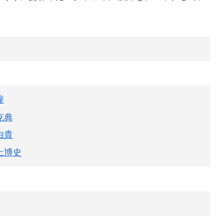
瞳
克典
由貴
上博史