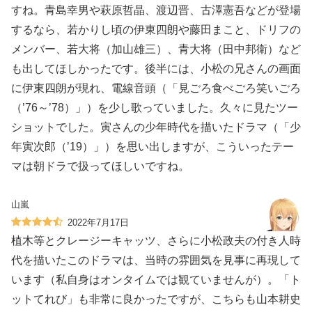
すね。青島幸男や萩原哲晶、渡辺晋、古澤憲吾などが登場
するなら、若かりし頃の伊東四朗や藤田まこと、ドリフの
メンバー、若大将（加山雄三）、青大将（田中邦衛）など
も出してほしかったです。後半には、小松の兄さんの画面
に伊東四朗が現れ、電線音頭（「見ごろ食べごろ笑いごろ
（’76～’78）」）を少し歌っていました。久々に見たツー
ショットでした。寅さんの少年時代を描いたドラマ（「少
年寅次郎（’19）」）を思い出しますが、こういったテー
マは朝ドラで扱ってほしいですね。
山嵐
2022年7月17日
植木等とクレージーキャッツ、さらに小松政夫の付き人時
代を描いたこのドラマは、当時の雰囲気を見事に再現して
います（私自身はオンタイムでは観ていませんが）。「ト
ットてれび」も非常に良かったですが、こちらも山本耕史