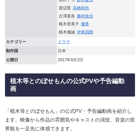
渡辺晋
高橋和也
古澤憲吾
勝村政信
植木登美子
優香
植木徹誠
伊東四朗
カテゴリー
ドラマ
制作国
日本
公開日
2017年9月2日
植木等とのぼせもんの公式PVや予告編動
画
「植木等とのぼせもん」の公式PV・予告編動画を紹介し
ます。映像から作品の雰囲気やキャストの演技、音楽の世
界観を一足先に体感できます。