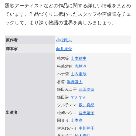
題歌アーティストなどの作品に関する詳しい情報をまとめ
ています。作品づくりに携わったスタッフや声優陣をチェ
ックして、より深く物語の世界を楽しみましょう。
原作者
小松政夫
脚本家
向井康介
植木等
山本耕史
松崎雅臣
志尊淳
ハナ肇
山内圭哉
谷啓
浜野謙太
鎌田みよ子
武田玲奈
鎌田巌
でんでん
ツル子ママ
坂井真紀
出演者
松崎ハツエ
富田靖子
園まり
山本彩
伊東ゆかり
中川翔子
奥村チヨ
鈴木愛理