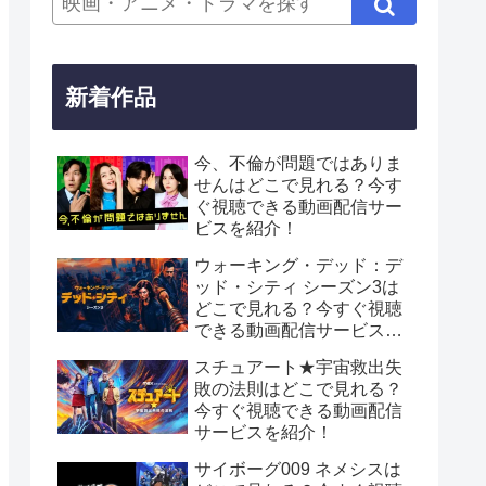
新着作品
今、不倫が問題ではありま
せんはどこで見れる？今す
ぐ視聴できる動画配信サー
ビスを紹介！
ウォーキング・デッド：デ
ッド・シティ シーズン3は
どこで見れる？今すぐ視聴
できる動画配信サービスを
紹介！
スチュアート★宇宙救出失
敗の法則はどこで見れる？
今すぐ視聴できる動画配信
サービスを紹介！
サイボーグ009 ネメシスは