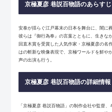
京極夏彦 巷説百物語のあらすじ
安泰が揺らぐ江戸幕末の日本を舞台に、闇に
彼らは『御行為奉』の言葉とともに、生きなが
回直木賞を受賞した人気作家・京極夏彦の名
はの斬新な映像表現で、京極ワールドを鮮や
声の出演も行う。
京極夏彦 巷説百物語の詳細情報
「京極夏彦 巷説百物語」の制作会社や監督、