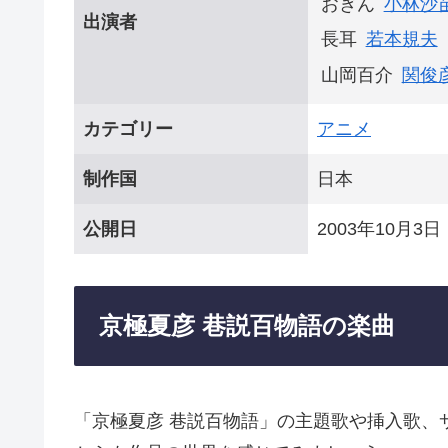
おぎん
小林沙
出演者
長耳
若本規夫
山岡百介
関俊
カテゴリー
アニメ
制作国
日本
公開日
2003年10月3日
京極夏彦 巷説百物語の楽曲
「京極夏彦 巷説百物語」の主題歌や挿入歌、