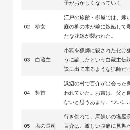
子がおかしくなっていく。
江戸の旅館・柳屋では、嫁
02
柳女
庭の柳の木が嫁に嫉妬して
たな花嫁が襲われた。
小狐を猟師に殺された化け
03
白蔵主
うに諭したという白蔵主伝
説に出て来るような猟師だ
浜辺の村で百介が出会った
04
舞首
われていた。お吉は、父と
ないと思うあまり、ついに
行き倒れて、馬飼いの塩屋
05
塩の長司
百介は、激しい腹痛に見舞