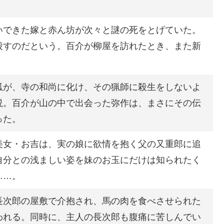
いできた嫁と赤ん坊が次々と謎の死をとげていた。
殺すのだという。百介が柳屋を訪れたとき、また新
狐が、寺の和尚に化け、その猟師に殺生をしないよ
説。百介が山の中で出会った弥作は、まさにその伝
った。
美女・お吉は、実の娘に欲情を抱く父の又重郎に追
自分との浅ましい姿を妹のお玉にだけは知られたく
……。
長次郎の屋敷で介抱され、馬の肉を食べさせられた
われる。同時に、主人の長次郎も腹痛に苦しんでい