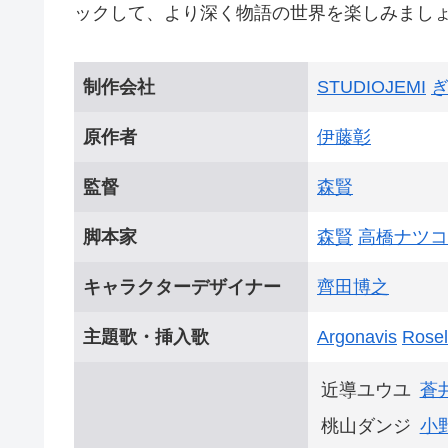
ックして、より深く物語の世界を楽しみまし
制作会社
STUDIOJEMI
原作者
伊藤彰
監督
森賢
脚本家
森賢
高橋ナツコ
キャラクターデザイナー
齊田博之
主題歌・挿入歌
Argonavis
Rosel
近導ユウユ
蒼
桃山ダンジ
小