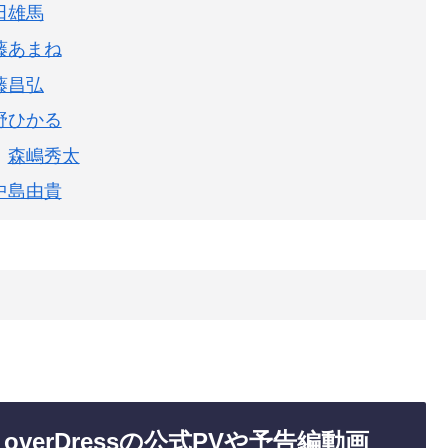
田雄馬
藤あまね
藤昌弘
野ひかる
森嶋秀太
中島由貴
overDressの公式PVや予告編動画