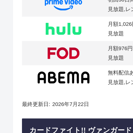
見放題,レ
月額1,02
見放題
月額976円
見放題
無料配信
見放題,レ
最終更新日
2026年7月22日
カードファイト!! ヴァンガード o