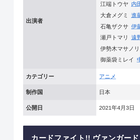
江端トウヤ
内
大倉メグミ
進
出演者
石亀ザクサ
伊
瀬戸トマリ
遠
伊勢木マサノリ
御薬袋ミレイ
カテゴリー
アニメ
制作国
日本
公開日
2021年4月3日
カードファイト!! ヴァンガード 