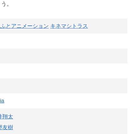
ょう。
ぎふとアニメーション
キネマシトラス
ia
井翔太
野友樹