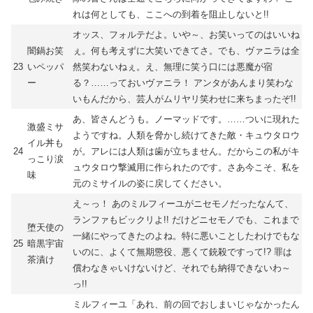
れは何としても、ここへの到着を阻止しないと!!
オッス、フォルテだよ。いや～、お笑いってのはいいね
闇鍋お笑
ぇ。何も考えずに大笑いできてさ。でも、ヴァニラは全
23
いペッパ
然笑わないねぇ。え、無理に笑う口には悪魔が宿
ー
る？……っておいヴァニラ！ アンタがあんまり笑わな
いもんだから、芸人がムリヤリ笑わせに来ちまったぞ!!
あ、皆さんどうも。ノーマッドです。……ついに現れた
激盛ミサ
ようですね。人類を脅かし続けてきた敵・キュウタロウ
イル丼も
24
が。アレには人類は歯が立ちません。だからこの私がキ
っこり涙
ュウタロウ撃滅用に作られたのです。さあ今こそ、私を
味
元のミサイルの姿に戻してください。
え～っ！ あのミルフィーユがニセモノだったなんて、
ランファもビックリよ!! だけどニセモノでも、これまで
堕天使の
一緒にやってきたのよね。特に悪いことしたわけでもな
25
暗黒宇宙
いのに、よくて無期懲役、悪くて銃殺ですって!? 罪は
茶漬け
償わなきゃいけないけど、それでも納得できないわ～
っ!!
ミルフィーユ「あれ、前の回でおしまいじゃなかったん