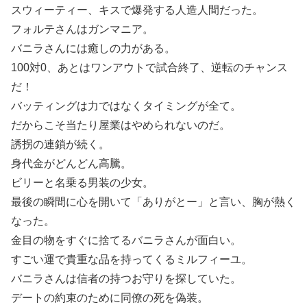
スウィーティー、キスで爆発する人造人間だった。
フォルテさんはガンマニア。
バニラさんには癒しの力がある。
100対0、あとはワンアウトで試合終了、逆転のチャンス
だ！
バッティングは力ではなくタイミングが全て。
だからこそ当たり屋業はやめられないのだ。
誘拐の連鎖が続く。
身代金がどんどん高騰。
ビリーと名乗る男装の少女。
最後の瞬間に心を開いて「ありがとー」と言い、胸が熱く
なった。
金目の物をすぐに捨てるバニラさんが面白い。
すごい運で貴重な品を持ってくるミルフィーユ。
バニラさんは信者の持つお守りを探していた。
デートの約束のために同僚の死を偽装。