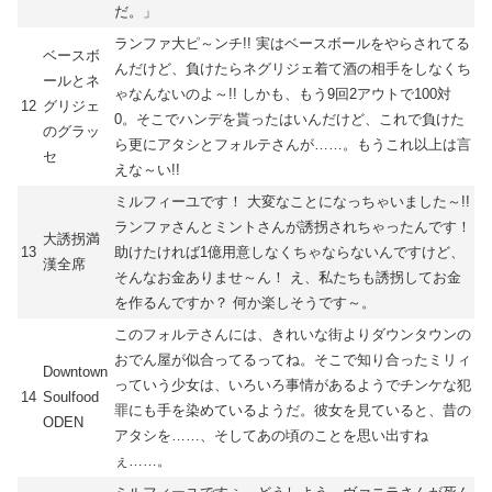
だ。」
ランファ大ピ～ンチ!! 実はベースボールをやらされてる
ベースボ
んだけど、負けたらネグリジェ着て酒の相手をしなくち
ールとネ
ゃなんないのよ～!! しかも、もう9回2アウトで100対
12
グリジェ
0。そこでハンデを貰ったはいんだけど、これで負けた
のグラッ
ら更にアタシとフォルテさんが……。もうこれ以上は言
セ
えな～い!!
ミルフィーユです！ 大変なことになっちゃいました～!!
ランファさんとミントさんが誘拐されちゃったんです！
大誘拐満
13
助けたければ1億用意しなくちゃならないんですけど、
漢全席
そんなお金ありませ～ん！ え、私たちも誘拐してお金
を作るんですか？ 何か楽しそうです～。
このフォルテさんには、きれいな街よりダウンタウンの
おでん屋が似合ってるってね。そこで知り合ったミリィ
Downtown
っていう少女は、いろいろ事情があるようでチンケな犯
14
Soulfood
罪にも手を染めているようだ。彼女を見ていると、昔の
ODEN
アタシを……、そしてあの頃のことを思い出すね
ぇ……。