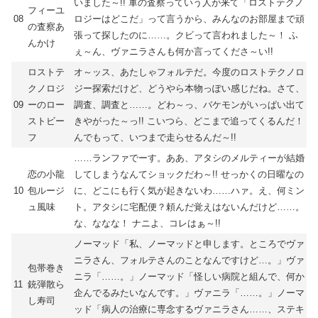
いました～!! 軍の査察っていう人が来て「ロストテクノ
フィーユ
08
ロジーはどこだ」って言うから、みんなのお部屋まで頑
の査察あ
張って探したのに……。クビって言われました～！ ふ
んかけ
ぇ～ん、ヴァニラさんも何か言ってくださ～い!!
ロストテ
オ～ッス、あたしゃフォルテだ。今度のロストテクノロ
クノロジ
ジー探索だけど、どうやら本物っぽい感じだね。さて、
09
ーのロー
調査、調査と……。どわ～っ、バケモンがいっぱい出て
ストビー
きやがった～っ!! こいつら、どこまで追ってくるんだ！
フ
んでもって、いつまで走らせるんだ～!!
……ランファでーす。ああ、アタシのメルティーが結婚
恋の小龍
してしまうなんてショックだわ～!! せっかくの日曜なの
10
包ルージ
に、どこにも行く気が起きないわ……ハァ。え、何ミン
ュ風味
ト。アタシに宅配便？頼んだ覚えはないんだけど……。
な、ななな！ ナニよ、コレはぁ～!!
ノーマッド「私、ノーマッドと申します。ところでヴァ
ニラさん、フォルテさんのことなんですけど…。」ヴァ
包帯巻き
ニラ「……。」ノーマッド「怪しい病院と組んで、何か
11
銃弾散ら
企んでるみたいなんです。」ヴァニラ「……。」ノーマ
し寿司
ッド「病人の治療に専念するヴァニラさん……、ステキ