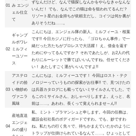
ずなんだけど、なんで猫探しなんかをやらなきゃなんな
01
み エンジ
いんだ！ でも、なんでこの猫は命を狙われてるんだ？
ェル仕立
リゾート星のお金持ちが依頼主だし、コイツは何か裏が
て
ありそうだね……。
こんにちは、エンジェル隊の新人、ミルフィーユ・桜葉
ギャンブ
です!! 今日カジノに行ったら、「ゴロちゃん事件」で一
ルポワレ
緒だった方たちがプロレスで大活躍！ え、借金を返す
02
ミルフィ
ためにやってるんですか？ それであたしが、お2人の代
ーユソー
わりにルーレットで勝てばいいんですね。任せてくださ
ス
い！ あたしすごく運がいいんですよ!!
アステロ
こんにちは、ミルフィーユです！ 今回はロスト・テク
イドの拾
ノロジーっていうものの探索がお仕事!! で、見つけたの
03
い物炒め
は兵器カタログにも載ってないミサイルさんでした。で
ヴァニラ
もこのミサイルさん、おしゃべりしますよ。えっと、名
風味
前は……。あわわ、長くって覚えられませ～ん!!
私、ミント・ブラマンシュと申します。今回の任務は、
産地直送
建設会社社長のボディガードですわ。でも、妙ですわ
エンジェ
04
ね。私たちの行く先々で、待ちかまえていたかのように
ルの盛り
トラップが仕掛けられているなんて……。ひょっとして