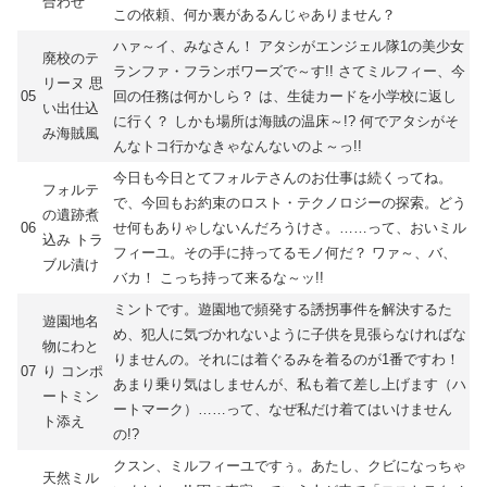
合わせ
この依頼、何か裏があるんじゃありません？
ハァ～イ、みなさん！ アタシがエンジェル隊1の美少女
廃校のテ
ランファ・フランボワーズで～す!! さてミルフィー、今
リーヌ 思
05
回の任務は何かしら？ は、生徒カードを小学校に返し
い出仕込
に行く？ しかも場所は海賊の温床～!? 何でアタシがそ
み海賊風
んなトコ行かなきゃなんないのよ～っ!!
今日も今日とてフォルテさんのお仕事は続くってね。
フォルテ
で、今回もお約束のロスト・テクノロジーの探索。どう
の遺跡煮
06
せ何もありゃしないんだろうけさ。……って、おいミル
込み トラ
フィーユ。その手に持ってるモノ何だ？ ワァ～、バ、
ブル漬け
バカ！ こっち持って来るな～ッ!!
ミントです。遊園地で頻発する誘拐事件を解決するた
遊園地名
め、犯人に気づかれないように子供を見張らなければな
物にわと
りませんの。それには着ぐるみを着るのが1番ですわ！
07
り コンポ
あまり乗り気はしませんが、私も着て差し上げます（ハ
ートミン
ートマーク）……って、なぜ私だけ着てはいけません
ト添え
の!?
クスン、ミルフィーユですぅ。あたし、クビになっちゃ
天然ミル