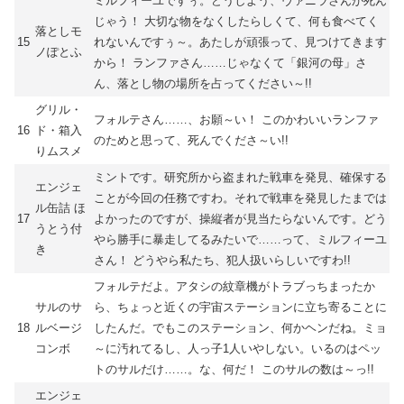
ミルフィーユですぅ。どうしよう、ヴァニラさんが死ん
じゃう！ 大切な物をなくしたらしくて、何も食べてく
落としモ
15
れないんですぅ～。あたしが頑張って、見つけてきます
ノぽとふ
から！ ランファさん……じゃなくて「銀河の母」さ
ん、落とし物の場所を占ってください～!!
グリル・
フォルテさん……、お願～い！ このかわいいランファ
16
ド・箱入
のためと思って、死んでくださ～い!!
りムスメ
ミントです。研究所から盗まれた戦車を発見、確保する
エンジェ
ことが今回の任務ですわ。それで戦車を発見したまでは
ル缶詰 ほ
17
よかったのですが、操縦者が見当たらないんです。どう
うとう付
やら勝手に暴走してるみたいで……って、ミルフィーユ
き
さん！ どうやら私たち、犯人扱いらしいですわ!!
フォルテだよ。アタシの紋章機がトラブっちまったか
サルのサ
ら、ちょっと近くの宇宙ステーションに立ち寄ることに
18
ルベージ
したんだ。でもこのステーション、何かヘンだね。ミョ
コンボ
～に汚れてるし、人っ子1人いやしない。いるのはペッ
トのサルだけ……。な、何だ！ このサルの数は～っ!!
エンジェ