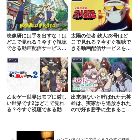
介！
映像研には手を出すな！は
太陽の使者 鉄人28号はど
どこで見れる？今すぐ視聴
こで見れる？今すぐ視聴で
できる動画配信サービスを
きる動画配信サービスを紹
紹介！
介！
アニメ
アニメ
乙女ゲー世界はモブに厳し
出来損ないと呼ばれた元英
い世界です2はどこで見れ
雄は、実家から追放された
る？今すぐ視聴できる動画
ので好き勝手に生きること
配信サービスを紹介！
にしたはどこで見れる？今
すぐ視聴できる動画配信サ
ービスを紹介！
ハンニバルはどこで見れる？今すぐ視聴