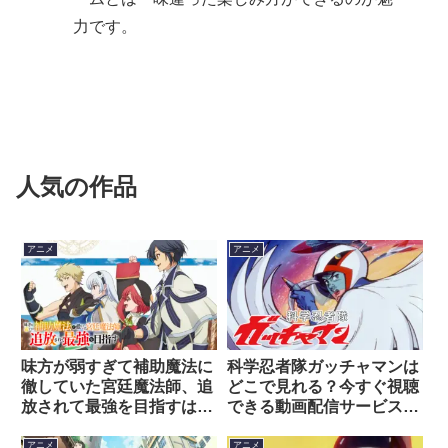
力です。
人気の作品
アニメ
アニメ
味方が弱すぎて補助魔法に
科学忍者隊ガッチャマンは
徹していた宮廷魔法師、追
どこで見れる？今すぐ視聴
放されて最強を目指すはど
できる動画配信サービスを
こで見れる？今すぐ視聴で
紹介！
きる動画配信サービスを紹
アニメ
アニメ