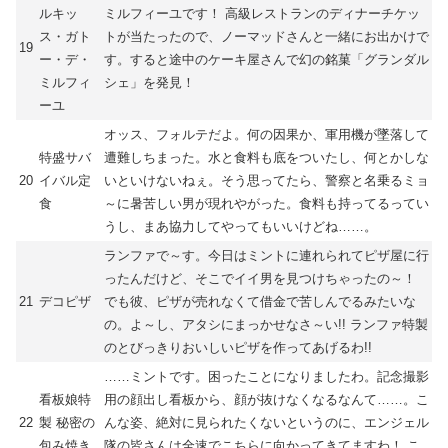
ルキッ
ミルフィーユです！ 高級レストランのディナーチケッ
ス・ガト
トが当たったので、ノーマッドさんと一緒にお出かけで
19
ー・デ・
す。すると途中のケーキ屋さんで幻の銘菓「グランダル
ミルフィ
シェ」を発見！
ーユ
オッス、フォルテだよ。何の因果か、軍用機が墜落して
特盛サバ
遭難しちまった。水と食料も底をついたし、何とかしな
20
イバル定
いといけないねぇ。そう思ってたら、警察と名乗るミョ
食
～に暑苦しい男が現れやがった。食料も持ってるってい
うし、まあ協力してやってもいいけどね……。
ランファで～す。今日はミントに連れられてピザ屋に行
ったんだけど、そこでイイ男を見つけちゃったの～！
21
デコピザ
でも彼、ピザが売れなくて借金で苦しんでるみたいな
の。よ～し、アタシにまっかせなさ～い!! ランファ特製
のとびっきりおいしいピザを作ってあげるわ!!
……ミントです。困ったことになりましたわ。記念撮影
看板娘特
用の顔出し看板から、顔が抜けなくなるなんて……。こ
22
製 秘密の
んな姿、絶対に見られたくないというのに、エンジェル
包み焼き
隊の皆さんは全速でこちらに向かってきてますわ！ こ