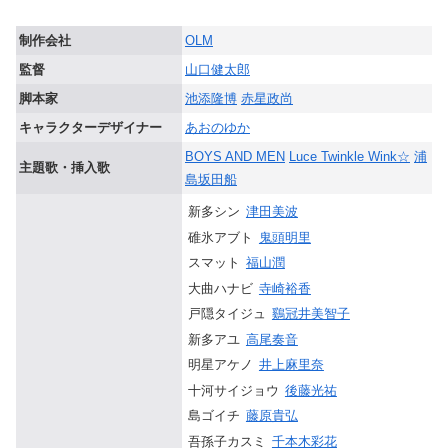
制作会社
OLM
監督
山口健太郎
脚本家
池添隆博
赤星政尚
キャラクターデザイナー
あおのゆか
BOYS AND MEN
Luce Twinkle Wink☆
浦
主題歌・挿入歌
島坂田船
新多シン
津田美波
碓氷アブト
鬼頭明里
スマット
福山潤
大曲ハナビ
寺崎裕香
戸隠タイジュ
鷄冠井美智子
新多アユ
高尾奏音
明星アケノ
井上麻里奈
十河サイジョウ
後藤光祐
島ゴイチ
藤原貴弘
吾孫子カスミ
千本木彩花