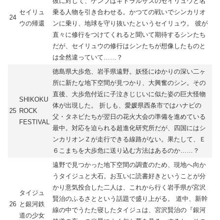
彼に対して、ゲンブはキトラルザスのセイリュウと名
セイリュ
乗る人物を引き合わせる。かつての戦いでシンカリオ
24
ウの帰還
ンに乗り、地球を守り抜いたというセイリュウ。 彼が
直々に修行をつけてくれると聞いて期待するシンたち
だが、セイリュウの修行はシンたちが想像したものと
は全然違っていて……？
徳島県大歩危、岩手県遠野。妖怪にゆかりの深い二ヶ
所に新たな地下空間が見つかり、大興奮のシン。その
直後、大歩危付近に子泣きじじいに似た姿の巨大怪物
SHIKOKU
体が出現した。 折しも、愛媛県西条市ではハナビの
25
ROCK
父・タネビたちが翌日の花火大会の準備を進めている
FESTIVAL
最中。対応を迫られる超進化研究所だが、四国にはシ
ンカリオンＺが走行できる線路がない。果たして、Ｅ
６こまちを大歩危に送り込む方法はあるのか……？
遠野で見つかった地下空間の調査のため、現地へ向か
うタイジュと大石。お互いに読書好きということが分
かり意気投合した二人は、これから行く岩手県が宮沢
タイジュ
賢治のふるさとという話題で盛り上がる。 道中、新幹
26
と銀河鉄
線の中でうたた寝したタイジュは、宮沢賢治の『銀河
道の少女