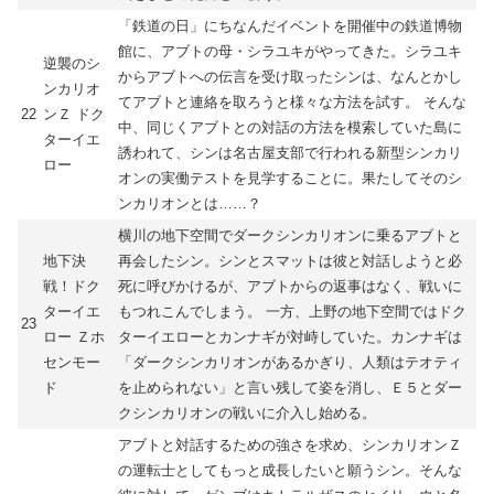
「鉄道の日」にちなんだイベントを開催中の鉄道博物
館に、アブトの母・シラユキがやってきた。シラユキ
逆襲のシ
からアブトへの伝言を受け取ったシンは、なんとかし
ンカリオ
てアブトと連絡を取ろうと様々な方法を試す。 そんな
22
ンＺ ドク
中、同じくアブトとの対話の方法を模索していた島に
ターイエ
誘われて、シンは名古屋支部で行われる新型シンカリ
ロー
オンの実働テストを見学することに。果たしてそのシ
ンカリオンとは……？
横川の地下空間でダークシンカリオンに乗るアブトと
地下決
再会したシン。シンとスマットは彼と対話しようと必
戦！ドク
死に呼びかけるが、アブトからの返事はなく、戦いに
ターイエ
もつれこんでしまう。 一方、上野の地下空間ではドク
23
ロー Ｚホ
ターイエローとカンナギが対峙していた。カンナギは
センモー
「ダークシンカリオンがあるかぎり、人類はテオティ
ド
を止められない」と言い残して姿を消し、Ｅ５とダー
クシンカリオンの戦いに介入し始める。
アブトと対話するための強さを求め、シンカリオンＺ
の運転士としてもっと成長したいと願うシン。そんな