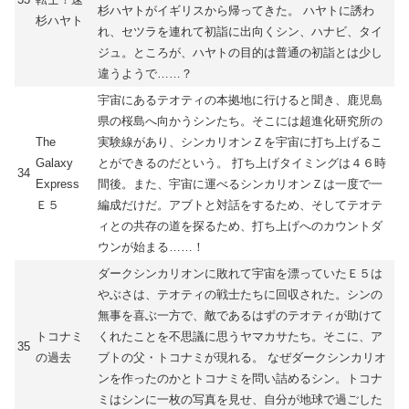
杉ハヤトがイギリスから帰ってきた。 ハヤトに誘わ
杉ハヤト
れ、セツラを連れて初詣に出向くシン、ハナビ、タイ
ジュ。ところが、ハヤトの目的は普通の初詣とは少し
違うようで……？
宇宙にあるテオティの本拠地に行けると聞き、鹿児島
県の桜島へ向かうシンたち。そこには超進化研究所の
The
実験線があり、シンカリオンＺを宇宙に打ち上げるこ
Galaxy
とができるのだという。 打ち上げタイミングは４６時
34
Express
間後。また、宇宙に運べるシンカリオンＺは一度で一
Ｅ５
編成だけだ。アブトと対話をするため、そしてテオテ
ィとの共存の道を探るため、打ち上げへのカウントダ
ウンが始まる……！
ダークシンカリオンに敗れて宇宙を漂っていたＥ５は
やぶさは、テオティの戦士たちに回収された。シンの
無事を喜ぶ一方で、敵であるはずのテオティが助けて
トコナミ
くれたことを不思議に思うヤマカサたち。そこに、ア
35
の過去
ブトの父・トコナミが現れる。 なぜダークシンカリオ
ンを作ったのかとトコナミを問い詰めるシン。トコナ
ミはシンに一枚の写真を見せ、自分が地球で過ごした