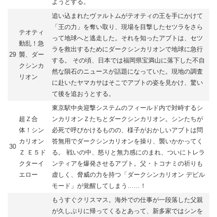
ようとする。
追い込まれたヴァルトムがテオティの王を手にかけて
「王の力」を奪い取り、現場を目撃したセツラをさら
テオティ
って地球へと逃走した。それを知ったアブトは、セツ
動乱！急
ラを救出するためにダークシンカリオンで地球に急行
29
襲、ダー
する。 その頃、日本では福岡県宝満山に落下した不自
クシンカ
然な隕石のニュースが話題になっていた。現地の調査
リオン
に赴いたヤマカサはそこでアブトの姿を見かけ、驚い
て後を追おうとする。
東京駅中央迎撃システムのフィールド内で対峙するシ
超Ｚ合
ンカリオンＺたちとダークシンカリオン。シンたちが
体！シン
必死で呼びかけるものの、様子がおかしいアブトは問
カリオン
答無用でダークシンカリオンを操り、襲いかかってく
30
Ｚ Ｅ５ド
る。 戦いの中、怒りと無力感にのまれ、ついにトレラ
クターイ
ンティアを爆発させるアブト。父・トコナミの祈りも
エロー
虚しく、脅威の力を持つ「ダークシンカリオン デビル
モード」が覚醒してしまう……！
もうすぐクリスマス。海外での仕事が一段落した父親
が久しぶりに帰ってくるとあって、新多家ではシンを