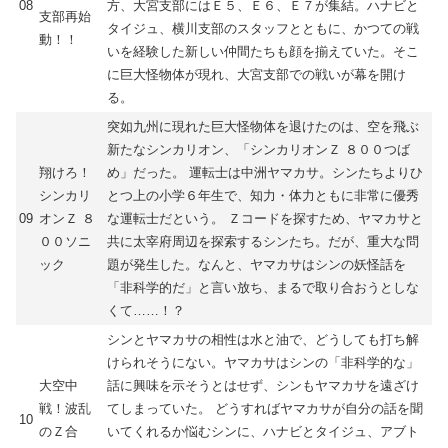
08
方、大宮支部にはＥ５、Ｅ６、Ｅ７が集結。ハナビと
支部再始
タイジュ、横川支部のスタッフとともに、かつての戦
動！！
いを経験した新しい仲間たちも顔を揃えていた。そこ
に巨大怪物体が現れ、大宮支部での戦いが幕を開け
る。
突如九州に現れた巨大怪物体を退けたのは、空を飛ぶ
新たなシンカリオン、「シンカリオンＺ ８００つば
翔けろ！
め」だった。 運転士は中洲ヤマカサ。シンたちよりひ
シンカリ
とつ上の小学６年生で、知力・体力ともに非常に優秀
09
オンＺ ８
な運転士だという。 Ｚコードを探すため、ヤマカサと
００ソニ
共に太宰府周辺を探索するシンたち。だが、重大な問
ック
題が発生した。なんと、ヤマカサはシンの妖怪話を
「非科学的だ」と言い放ち、まるで取り合おうとしな
くて……！？
シンとヤマカサの相性は水と油で、どうしても打ち解
けられそうにない。ヤマカサはシンの「非科学的な」
大空中
話に興味を示そうとはせず、シンもヤマカサを遠ざけ
戦！波乱
てしまっていた。 どうすればヤマカサが自分の話を聞
10
のＺ合
いてくれるか悩むシンに、ハナビとタイジュ、アブト