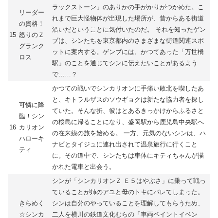
ラックストーン」のありかの手がかりがつかめた。こ
リーダー
れまで巨大怪物体が出現した場所が、昔からある街道
の資格！
沿いだということに気付いたのだ。 それを知ったゲン
15
怒りのＺ
ブは、シンたちを東京都内のさまざまな街道関連スポ
グランク
ットに案内する。ゲンブには、かつてあった「万世橋
ロス
駅」のことを通じてシンに伝えたいことがあるよう
で……？
かつての戦いでシンカリオンに手痛い敗北を喫したあ
と、キトラルザスのソウギョクは新たな協力者を探し
可憐に降
ていた。そんな折、彼はとあるきっかけからふるさと
臨！シン
の桜島に帰ることになり、盛岡駅から鹿児島中央駅へ
16
カリオン
の在来線の旅を始める。 一方、元気のないシンは、ハ
ハローキ
ナビとタイジュに連れ出されて温泉旅行に行くこと
ティ
に。その道中で、シンたちは車体にキティちゃんが描
かれた電車と出会う。
シンが「シンカリオンＺ Ｅ５はやぶさ」に乗って戦っ
ていることが姉のアユと母のトキにバレてしまった。
きらめく
シンは自分のやっていることを理解してもらうため、
☆シンカ
二人を横川の鉄道文化むらの「車両ペイントイベン