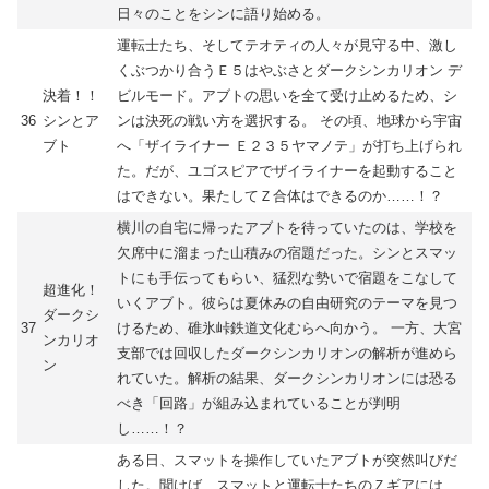
日々のことをシンに語り始める。
運転士たち、そしてテオティの人々が見守る中、激し
くぶつかり合うＥ５はやぶさとダークシンカリオン デ
決着！！
ビルモード。アブトの思いを全て受け止めるため、シ
36
シンとア
ンは決死の戦い方を選択する。 その頃、地球から宇宙
ブト
へ「ザイライナー Ｅ２３５ヤマノテ」が打ち上げられ
た。だが、ユゴスピアでザイライナーを起動すること
はできない。果たしてＺ合体はできるのか……！？
横川の自宅に帰ったアブトを待っていたのは、学校を
欠席中に溜まった山積みの宿題だった。シンとスマッ
トにも手伝ってもらい、猛烈な勢いで宿題をこなして
超進化！
いくアブト。彼らは夏休みの自由研究のテーマを見つ
ダークシ
37
けるため、碓氷峠鉄道文化むらへ向かう。 一方、大宮
ンカリオ
支部では回収したダークシンカリオンの解析が進めら
ン
れていた。解析の結果、ダークシンカリオンには恐る
べき「回路」が組み込まれていることが判明
し……！？
ある日、スマットを操作していたアブトが突然叫びだ
した。聞けば、スマットと運転士たちのＺギアには、