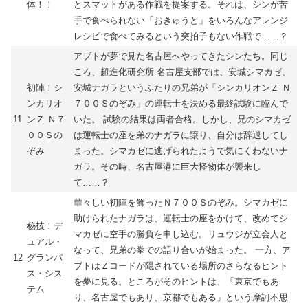
体！！
とスマットがある作戦を提案する。それは、シンが苦
手で食べられない「おきゅうと」をいろんなアレンジ
レシピで食べてみるという突拍子もない作戦で……？
アブトが夢で見た名古屋へやってきたシンたち。同じ
ころ、超進化研究所 名古屋支部では、安城シマカゼ、
初陣！シ
安城ナガラというふたりの兄弟が「シンカリオンＺ Ｎ
ンカリオ
７００Ｓのぞみ」の運転士を決める最終試験に臨んで
11
ンＺ Ｎ７
いた。 試験の結果は両者合格。しかし、兄のシマカゼ
００Ｓの
は運転士の座を弟のナガラに譲り、自分は辞退してし
ぞみ
まった。シマカゼに逃げられたようで気にくわないナ
ガラ。その時、名古屋港に巨大怪物体が襲来し
て……？
華々しい初陣を飾ったＮ７００Ｓのぞみ。シマカゼに
助けられたナガラは、運転士の座をかけて、改めてシ
秘技！デ
マカゼに空手の勝負を申し込む。リュウジが立会人と
ュアル・
なって、兄弟の拳での語り合いが始まった。 一方、ア
12
グランパ
ブトはＺコードが隠されている場所のさらなるヒント
ス・シス
を夢に見る。ところがそのヒントは、「東京でもあ
テム
り、名古屋でもあり、京都でもある」という摩訶不思