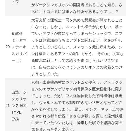
トウ
がダークシンカリオンの開発者であることを知る。さ
らに、トコナミには重大な秘密があるようで……？
大宮支部で運転士一同を集めて懇親会が開かれること
になった。しかし、スマットの様子がおかしい。慕っ
覚醒せ
ていたアブトが敵になってしまったショックで、スマ
よ！ヤマ
ットは無意識のうちにアブトに関わるデータを封印し
20
ノテエキ
ようとしているらしい。スマットを元に戻すため、シ
スカリバ
ンは横川にあるアブトの家に向かう。 その頃、度重な
ー！！
る敗北に戦士としての誇りを傷つけられたワダツミ
は、自らの全てをかけてシンカリオンとの決着をつけ
ようとしていた。
京都・太秦映画村にヴァルトムが侵入し、アトラクシ
ョンのエヴァンゲリオン初号機像を巨大怪物体に変え
出撃、シ
てしまった。だが、巨大怪物体化した初号機像は暴走
ンカリオ
し、ヴァルトムですら制御できない状態となってどこ
21
ンＺ 500
かへ姿を消してしまう。 翌日、インターネット上でさ
TYPE
さやかれる都市伝説「きさらぎ駅」を探して遠州鉄道
EVA
に乗っていたシンたちは、降車した駅で不思議な雰囲
気をまとった男と出会う。