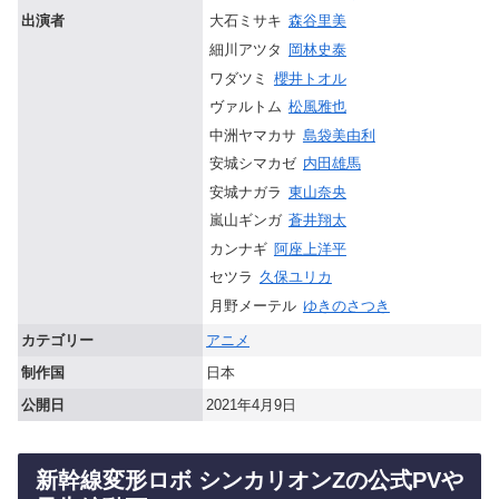
出演者
大石ミサキ
森谷里美
細川アツタ
岡林史泰
ワダツミ
櫻井トオル
ヴァルトム
松風雅也
中洲ヤマカサ
島袋美由利
安城シマカゼ
内田雄馬
安城ナガラ
東山奈央
嵐山ギンガ
蒼井翔太
カンナギ
阿座上洋平
セツラ
久保ユリカ
月野メーテル
ゆきのさつき
カテゴリー
アニメ
制作国
日本
公開日
2021年4月9日
新幹線変形ロボ シンカリオンZの公式PVや