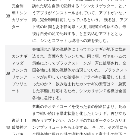
完全制
訪れた駅を自動で記録する「シンカリゲッター」とい
覇！シン
うアプリがインストールされていて、アブトがいない
38
カリゲッ
間に完全制覇目前になっているという。 残るは、アプ
ター
ト式の区間もある静岡県・大井川鐵道の各駅のみ。最
後は自分の足で記録する、と意気込むアブトととも
に、シンとスマットも現地への旅を楽しむ。
突如現れた謎の流動体によってカンナギが地下に飲み
カンナギ
込まれ、言葉を失うシンたち。同じ頃、ヴァルトムの
ＶＳダー
策略によってブラックストーンが一斉に破壊され、全
クシンカ
国各地にも謎の流動体が出現していた。 ブラックスト
39
リオンア
－ンが封印していた破壊神・アラバキが復活してしま
ブソリュ
ったのか？ 飲み込まれたカンナギの安否は？ 急変
ート
した事態に対応するため、シンカリオンＺ各機は全国
各地に急行する。
禁断のテオティコードを使った者の宿命により、死ぬ
まで戦い続ける暴走状態と化したカンナギ。再び立ち
復活！！
向かうアブトだが、カンナギの力はダークシンカリオ
40
破壊神ア
ンアブソリュートをも圧倒する。 そして、その間にも
ラバキ
全国各地に現れた謎の流動体が続々と富士山の地下に