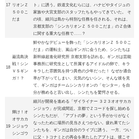
17
リオンＺ
ト」に誘う。鉄道文化むらには、ハナビやタイジュの
５００こ
家族や大宮支部のスタッフたちもやってきていた。 そ
だま
の頃、細川は島から特別な任務を任される。それは、
京都支部の「シンカリオンＺ ５００こだま」のＺ合体
に関する重大な任務で……？
鮮やかなデビューを飾った「シンカリオンＺ ５００こ
だま」の運転士、嵐山ギンガに会うため、シンたちは
巌流島決
新幹線超進化研究所 京都支部を訪れる。ギンガは芸能
戦！シン
事務所に研究生として所属するアイドルの卵で、キラ
18
ＶＳギン
キラした雰囲気を持つ異色の少年だった！ なぜか適合
ガ！？
率が下がってしまい、元気のないシン。そんな彼を見
て、ギンガはチームシンカリオンの「センター」を自
分が務めると言い出し、シンたちを驚愕させる。
細川が開発を進める「ザイライナー ３２３オオサカカ
ンジョウ」が完成間近。京都でＺコードを探し始める
輝け！オ
シンたちだが、「アブトの夢」という手がかりがなく
オサカカ
なったために場所の見当さえつかない。疲れ果てたシ
19
ンジョウ
ンたちを、ギンガは自分のライブに誘う。 一方、つい
シンゴウ
に父・トコナミとの再会を果たしたアブトは、彼こそ