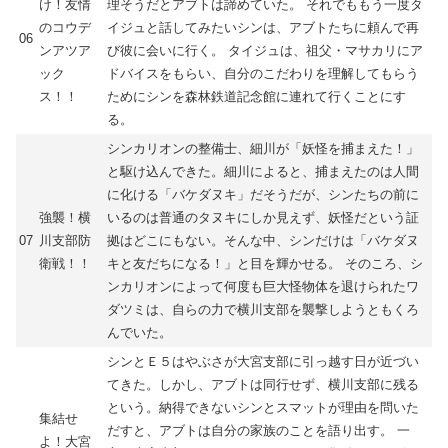
け！友情
理そうだとアブトは諦めていた。 それでももう一度タ
のコウデ
イジュと話してみたいシンは、アブトたちに頼んで再
06
ンアツア
び彼に会いに行く。 タイジュは、祖父・マサカリにア
ック
ドバイスをもらい、自分のこだわりを理解してもらう
ス！！
ためにシンを森林鉄道記念館に連れて行くことにす
る。
シンカリオンの整備士、細川が「妖怪を捕まえた！」
と駆け込んできた。細川によると、捕まえたのは人間
に化ける「バケダヌキ」だそうだが、シンたちの前に
強襲！横
いるのは普通のタヌキにしか見えず、妖怪だという証
07
川支部防
拠はどこにもない。そんな中、シンだけは「バケダヌ
衛戦！！
キと友だちになる！」と目を輝かせる。 そのころ、シ
ンカリオンによって何度も巨大怪物体を退けられたワ
ダツミは、自らの力で横川支部を襲撃しようともくろ
んでいた。
シンとＥ５はやぶさが大宮支部に引っ越す日が近づい
てきた。しかし、アブトは同行せず、横川支部に残る
という。納得できないシンとスマットが理由を問いた
集結せ
だすと、アブトは自分の家族のことを語り出す。 一
よ！大宮