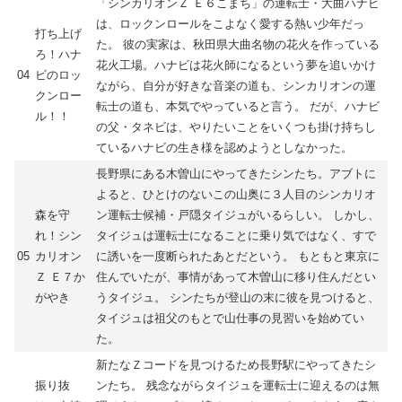
「シンカリオンＺ Ｅ６こまち」の運転士・大曲ハナビ
は、ロックンロールをこよなく愛する熱い少年だっ
打ち上げ
た。 彼の実家は、秋田県大曲名物の花火を作っている
ろ！ハナ
花火工場。ハナビは花火師になるという夢を追いかけ
04
ビのロッ
ながら、自分が好きな音楽の道も、シンカリオンの運
クンロー
転士の道も、本気でやっていると言う。 だが、ハナビ
ル！！
の父・タネビは、やりたいことをいくつも掛け持ちし
ているハナビの生き様を認めようとしなかった。
長野県にある木曽山にやってきたシンたち。アブトに
よると、ひとけのないこの山奥に３人目のシンカリオ
森を守
ン運転士候補・戸隠タイジュがいるらしい。 しかし、
れ！シン
タイジュは運転士になることに乗り気ではなく、すで
05
カリオン
に誘いを一度断られたあとだという。 もともと東京に
Ｚ Ｅ７か
住んでいたが、事情があって木曽山に移り住んだとい
がやき
うタイジュ。 シンたちが登山の末に彼を見つけると、
タイジュは祖父のもとで山仕事の見習いを始めてい
た。
新たなＺコードを見つけるため長野駅にやってきたシ
振り抜
ンたち。 残念ながらタイジュを運転士に迎えるのは無