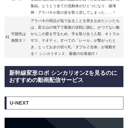
集結。とうとう全ての流動体がひとつになり、破壊
神・アラバキが真の姿を取り戻してしまった……！
アラバキの弱点が塩であることを突き止めたシンたち
は、富士山の地下で最後の決戦に挑む。かつてない敵
可能性は
からこの星を守るため、手を取り合う人類、キトラル
41
無限大！
ザス、テオティ。すべての「レール」が繋がったと
き、とっておきの切り札「ダブルＺ合体」が発動す
る！ シンカリオンＺ、最後の出発進行！
新幹線変形ロボ シンカリオンZを見るのに
おすすめの動画配信サービス
U-NEXT