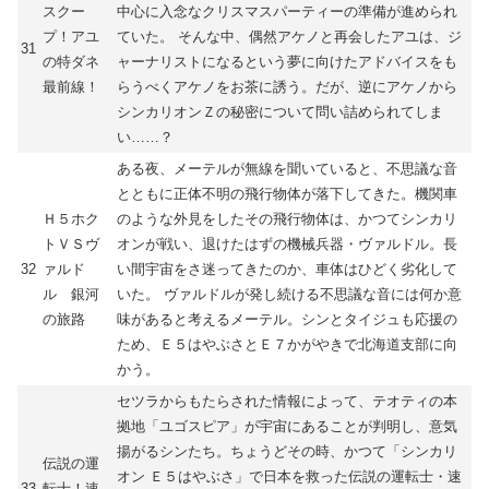
スクー
中心に入念なクリスマスパーティーの準備が進められ
プ！アユ
ていた。 そんな中、偶然アケノと再会したアユは、ジ
31
の特ダネ
ャーナリストになるという夢に向けたアドバイスをも
最前線！
らうべくアケノをお茶に誘う。だが、逆にアケノから
シンカリオンＺの秘密について問い詰められてしま
い……？
ある夜、メーテルが無線を聞いていると、不思議な音
とともに正体不明の飛行物体が落下してきた。機関車
Ｈ５ホク
のような外見をしたその飛行物体は、かつてシンカリ
トＶＳヴ
オンが戦い、退けたはずの機械兵器・ヴァルドル。長
32
ァルド
い間宇宙をさ迷ってきたのか、車体はひどく劣化して
ル 銀河
いた。 ヴァルドルが発し続ける不思議な音には何か意
の旅路
味があると考えるメーテル。シンとタイジュも応援の
ため、Ｅ５はやぶさとＥ７かがやきで北海道支部に向
かう。
セツラからもたらされた情報によって、テオティの本
拠地「ユゴスピア」が宇宙にあることが判明し、意気
揚がるシンたち。ちょうどその時、かつて「シンカリ
伝説の運
オン Ｅ５はやぶさ」で日本を救った伝説の運転士・速
33
転士！速