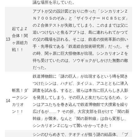
議な場所を示していた。
アブトが父の設計図どおりに作った「シンカリオンＺ
Ｎ７００Ｓのぞみ」と「ザイライナー ＨＣ８５ヒダ」
のＺ合体テストが失敗してしまう。このままでは父に
起てよＺ
追いつけないと焦るアブトは、島に連れられてかつて
合体！関
13
の父の職場を訪れる。そこは、鉄道の技術革新の担い
ヶ原総力
手・先導役である「鉄道総合技術研究所」だった。 そ
戦！！
の時、関ヶ原に巨大怪物体が出現。シンカリオンＺを
待ち受けていたのは、ソウギョクがしかけた無数の敵
だった。
鉄道博物館に「謎の巨人」が出現するという噂を聞き
つけたシンは、ハナビ、タイジュ、アユとともに潜入
斬黒！ダ
調査を試みる。すると、彼らは本当に巨人らしき人影
ークシン
を発見してしまう。その巨人と友だちになるため、シ
14
カリオ
ンはアユたちを巻き込んで鉄道博物館で大捜索を繰り
ン！！
広げるが……？ その折、大宮支部を目がけて「闇の新
幹線」が襲来。なんと「闇の新幹線」は自ら変形し、
シンカリオンＺになって襲いかかってきた！
シンのひらめきで、テオティが狙う謎の結晶体、「ブ