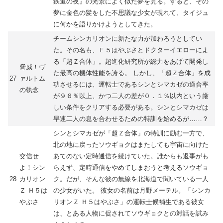
鉄道の夜』の光景によく似た夢を見る。すると、その
夢に金色の髪をした不思議な少女が現れて、タイジュ
に何かを語りかけようとしてきた。
チームシンカリオンに新たな力が加わろうとしてい
た。その名も、Ｅ５はやぶさとドクターイエローによ
る「超Ｚ合体」。超進化研究所が総力をあげて開発し
脅威！ヴ
た最高の機体性能を誇る。 しかし、「超Ｚ合体」を成
27
ァルトム
功させるには、運転士であるシンとシマカゼの適合率
の執念
が９６％以上、かつ二人の差が０．１％以内という厳
しい条件をクリアする必要がある。シンとシマカゼは
早速二人の息を合わせるための特訓を始めるが……？
シンとシマカゼが「超Ｚ合体」の特訓に励む一方で、
北の地に戻ったソウギョクはまたしても宇宙に向けた
交信せ
あてのない定時通信を続けていた。誰からも返事がも
よ！シン
らえず、定時通信をやめてしまおうと考えるソウギョ
28
カリオン
ク。だが、そんな彼の無線を北海道で聞いている一人
Ｚ Ｈ５は
の少女がいた。 彼女の名前は月野メーテル。「シンカ
やぶさ
リオンＺ Ｈ５はやぶさ」の運転士候補生である彼女
は、とある人物に促されてソウギョクとの対話を試み