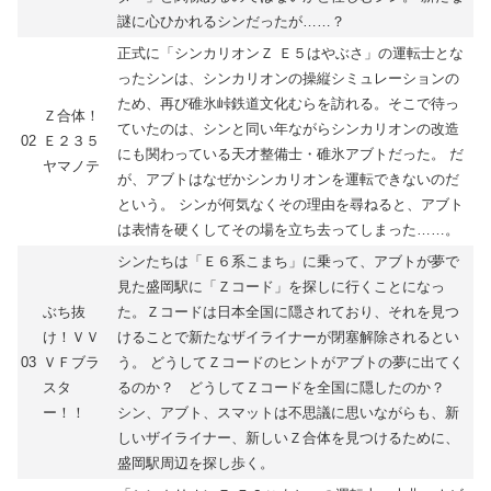
謎に心ひかれるシンだったが……？
正式に「シンカリオンＺ Ｅ５はやぶさ」の運転士とな
ったシンは、シンカリオンの操縦シミュレーションの
ため、再び碓氷峠鉄道文化むらを訪れる。そこで待っ
Ｚ合体！
ていたのは、シンと同い年ながらシンカリオンの改造
02
Ｅ２３５
にも関わっている天才整備士・碓氷アブトだった。 だ
ヤマノテ
が、アブトはなぜかシンカリオンを運転できないのだ
という。 シンが何気なくその理由を尋ねると、アブト
は表情を硬くしてその場を立ち去ってしまった……。
シンたちは「Ｅ６系こまち」に乗って、アブトが夢で
見た盛岡駅に「Ｚコード」を探しに行くことになっ
ぶち抜
た。Ｚコードは日本全国に隠されており、それを見つ
け！ＶＶ
けることで新たなザイライナーが閉塞解除されるとい
03
ＶＦブラ
う。 どうしてＺコードのヒントがアブトの夢に出てく
スタ
るのか？ どうしてＺコードを全国に隠したのか？
ー！！
シン、アブト、スマットは不思議に思いながらも、新
しいザイライナー、新しいＺ合体を見つけるために、
盛岡駅周辺を探し歩く。