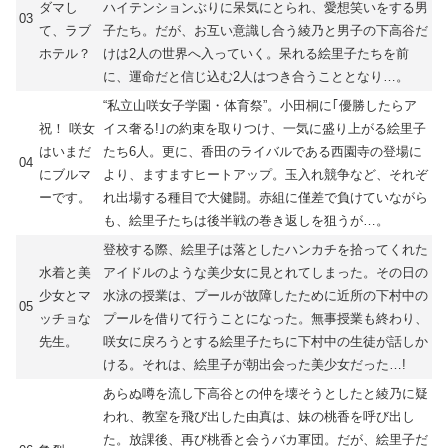
ダマし
ハイテンションぶりに呆気にとられ、愛想笑いをする男
03
て、ラブ
子たち。だが、お互い意識し合う綾乃と男子の下高谷だ
ホテル？
けは2人の世界へ入っていく。呆れる絵里子たちを前
に、運命だと信じ込む2人はつき合うこととなり…。
“私立山咲女子学園・体育祭”。小田桐に｢優勝したらア
祝！ 咲女
イス奢る!｣の約束を取りつけ、一気に盛り上がる絵里子
はいまだ
たち6人。更に、香田のライバルである西園寺の登場に
04
にブルマ
より、ますますヒートアップ。玉入れ競争など、それぞ
ーです。
れ出場する種目で大健闘。赤組に僅差で負けていながら
も、絵里子たちは後半戦の巻き返しを狙うが…。
登校する際、絵里子は落としたハンカチを拾ってくれた
水着と美
アイドルのような美少女に見とれてしまった。その日の
少女とマ
水泳の授業は、プールが故障したために近所の下村中の
05
ッチョな
プールを借りて行うことになった。無事授業も終わり、
先生。
咲女に戻ろうとする絵里子たちに下村中の生徒が話しか
ける。それは、絵里子が朝出会った美少女だった…!
あらぬ噂を流し下高谷との仲を壊そうとしたと綾乃に疑
われ、教室を飛び出した由真は、妹の桃香を呼び出し
た。放課後、再び桃香と会うバカ軍団。だが、絵里子だ