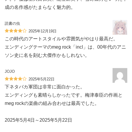
成の名作感がたまらなく魅力的。
読書の虫
2025年12月19日
この時代のアートスタイルや雰囲気がやはり最高だ。
エンディングテーマのmeg rock「incl」は、00年代のアニ
ソン史に名を刻む大傑作かもしれない。
JOJO
2025年5月22日
下ネタバカ軍団は非常に面白かった。
エンディングも素晴らしかったです。梅津泰臣の作画と
meg rockの楽曲の組み合わせは最高でした。
2025年5月4日～2025年5月22日