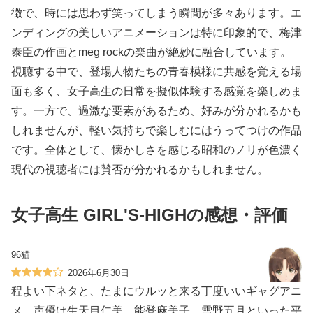
徴で、時には思わず笑ってしまう瞬間が多々あります。エ
ンディングの美しいアニメーションは特に印象的で、梅津
泰臣の作画とmeg rockの楽曲が絶妙に融合しています。
視聴する中で、登場人物たちの青春模様に共感を覚える場
面も多く、女子高生の日常を擬似体験する感覚を楽しめま
す。一方で、過激な要素があるため、好みが分かれるかも
しれませんが、軽い気持ちで楽しむにはうってつけの作品
です。全体として、懐かしさを感じる昭和のノリが色濃く
現代の視聴者には賛否が分かれるかもしれません。
女子高生 GIRL'S-HIGHの感想・評価
96猫
2026年6月30日
程よい下ネタと、たまにウルッと来る丁度いいギャグアニ
メ。声優は生天目仁美、能登麻美子、雪野五月といった平