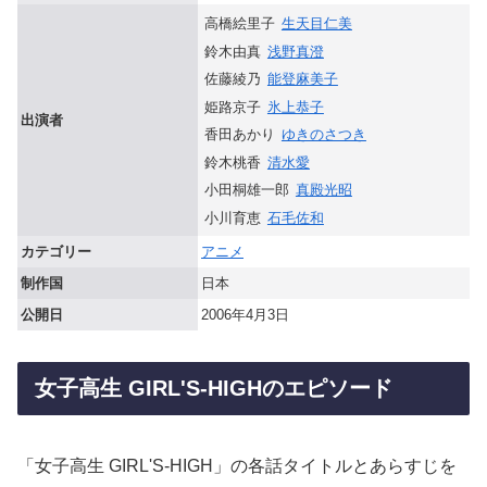
高橋絵里子
生天目仁美
鈴木由真
浅野真澄
佐藤綾乃
能登麻美子
姫路京子
氷上恭子
出演者
香田あかり
ゆきのさつき
鈴木桃香
清水愛
小田桐雄一郎
真殿光昭
小川育恵
石毛佐和
カテゴリー
アニメ
制作国
日本
公開日
2006年4月3日
女子高生 GIRL'S-HIGHのエピソード
「女子高生 GIRL'S-HIGH」の各話タイトルとあらすじを