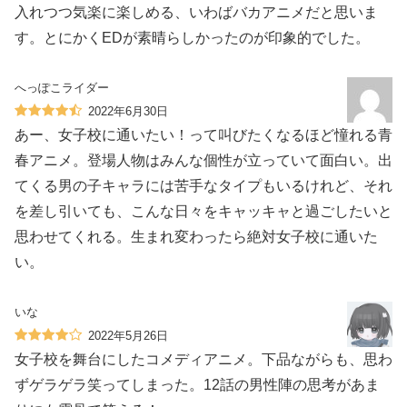
入れつつ気楽に楽しめる、いわばバカアニメだと思いま
す。とにかくEDが素晴らしかったのが印象的でした。
へっぽこライダー
2022年6月30日
あー、女子校に通いたい！って叫びたくなるほど憧れる青
春アニメ。登場人物はみんな個性が立っていて面白い。出
てくる男の子キャラには苦手なタイプもいるけれど、それ
を差し引いても、こんな日々をキャッキャと過ごしたいと
思わせてくれる。生まれ変わったら絶対女子校に通いた
い。
いな
2022年5月26日
女子校を舞台にしたコメディアニメ。下品ながらも、思わ
ずゲラゲラ笑ってしまった。12話の男性陣の思考があま