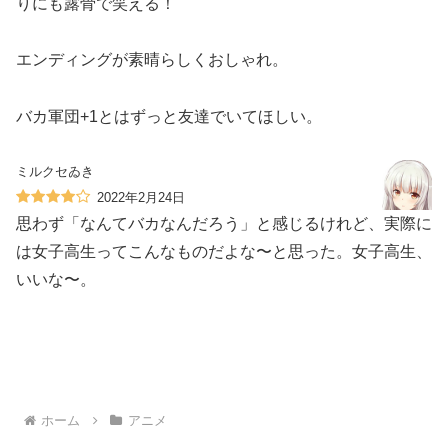
りにも露骨で笑える！
エンディングが素晴らしくおしゃれ。
バカ軍団+1とはずっと友達でいてほしい。
ミルクセゐき
2022年2月24日
思わず「なんてバカなんだろう」と感じるけれど、実際に
は女子高生ってこんなものだよな〜と思った。女子高生、
いいな〜。
ホーム
アニメ