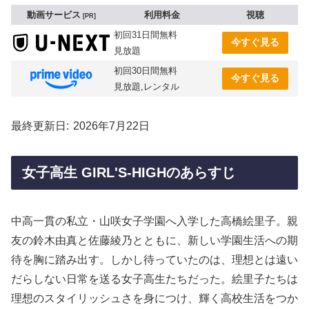
動画サービス
利用料金
視聴
PR
初回31日間無料
今すぐ見る
見放題
初回30日間無料
今すぐ見る
見放題,レンタル
最終更新日
2026年7月22日
女子高生 GIRL'S-HIGHのあらすじ
中高一貫の私立・山咲女子学園へ入学した高橋絵里子。親
友の鈴木由真と佐藤綾乃とともに、新しい学園生活への期
待を胸に踏み出す。しかし待っていたのは、理想とは遠い
だらしない日常を送る女子高生たちだった。絵里子たちは
理想のスタイリッシュさを身につけ、輝く高校生活をつか