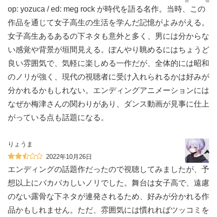
op: yozuca / ed: meg rock が時代を語る名作。当時、この
作品を通じて女子高生の生活を学んだ記憶がよみがえる。
女子高生あるあるの下ネタも意外と多く、男には分からな
い感覚や背景が垣間見える。ぼんやり眺めるにはちょうど
良い雰囲気で、気軽に楽しめる一作だが、全体的には昭和
のノリが強く、現代の視聴者に受け入れられるかは好みが
分かれるかもしれない。エンディングアニメーションには
なぜか梅津さんの関わりがあり、ダンス動画が見事に仕上
がっている点も話題になる。
りょうま
2022年10月26日
エンディングの話題作だったので視聴してみましたが、予
想以上にバカバカしいノリでした。舞台は女子高で、遠慮
のない露骨な下ネタが連発されるため、好みが分かれる作
品かもしれません。ただ、雰囲気には慣れればツッコミを