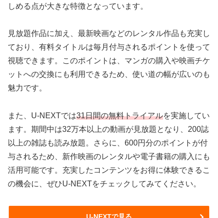
しめる点が大きな特徴となっています。
見放題作品に加え、最新映画などのレンタル作品も充実し
ており、有料タイトルは毎月付与されるポイントを使って
視聴できます。このポイントは、マンガの購入や映画チケ
ットへの交換にも利用できるため、使い道の幅が広いのも
魅力です。
また、U-NEXTでは
31日間の無料トライアル
を実施してい
ます。期間中は32万本以上の動画が見放題となり、200誌
以上の雑誌も読み放題。さらに、600円分のポイントが付
与されるため、新作映画のレンタルや電子書籍の購入にも
活用可能です。充実したコンテンツをお得に体験できるこ
の機会に、ぜひU-NEXTをチェックしてみてください。
U-NEXTで見る