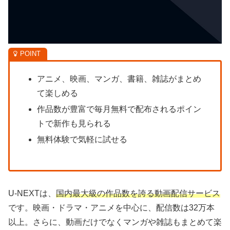
アニメ、映画、マンガ、書籍、雑誌がまとめ
て楽しめる
作品数が豊富で毎月無料で配布されるポイン
トで新作も見られる
無料体験で気軽に試せる
U-NEXTは、
国内最大級の作品数を誇る動画配信サービス
です。映画・ドラマ・アニメを中心に、配信数は32万本
以上。さらに、動画だけでなくマンガや雑誌もまとめて楽