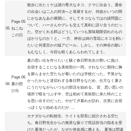
散歩に出たミケは謎の尊大なネコ、クマに出会う。運命
の出会いは二人の対決へと発展するが、何故かいつの間
にかなあなあの展開に。そしてネコならではの諸問題に
Page.05
ついて、ハーさんやグレも交えて真剣に語り合うのだっ
05
ねこね
た。空がくれる餌はどうしていつも賞味期限切れのもの
この日
ばかりなのか！と。 一方、神谷は姉の雪花にネコを飼い
たいと何度目かの猛アピール。しかし、その神谷の願い
もむなしく、今回も軽くあしらわれてしまう。
夏の思い出を作りたいと騒ぐ春日野先生の勢いに負け、
合宿することになる美術部の一同。それなりに期待に胸
を膨らませた空たちが着いたのは学校だった。予算がな
Page.06
かったからと逆切れする春日野をなだめ、仕方なく暑さ
06
夏の想
にうだりながらいつもの部活を始める。 皆、思い思いの
ひ出
場所で暇をつぶす中、空は初めて美術部に来た時のこと
を思い出すのだった。やがて夕暮れが訪れ、次第に合宿
っぽくなり始めるのだが…。
カナダからの転校生、ケイトを部長に紹介される空た
ち。春日野先生からの無茶な振りで世話担当の指名を受
けた夏海だったが、なぜか使命感に燃える。 夏海は間違