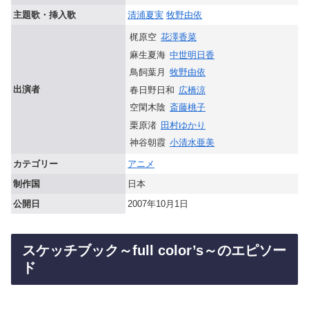
主題歌・挿入歌
清浦夏実
牧野由依
梶原空
花澤香菜
麻生夏海
中世明日香
鳥飼葉月
牧野由依
出演者
春日野日和
広橋涼
空閑木陰
斎藤桃子
栗原渚
田村ゆかり
神谷朝霞
小清水亜美
カテゴリー
アニメ
制作国
日本
公開日
2007年10月1日
スケッチブック～full color’s～のエピソー
ド