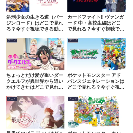
処刑少女の生きる道（バー
カードファイト!! ヴァンガ
ジンロード）はどこで見れ
ード 中・高校生編はどこ
る？今すぐ視聴できる動画
で見れる？今すぐ視聴でき
配信サービスを紹介！
る動画配信サービスを紹
介！
アニメ
アニメ
ちょっとだけ愛が重いダー
ポケットモンスター アド
クエルフが異世界から追い
バンスジェネレーションは
かけてきたはどこで見れ
どこで見れる？今すぐ視聴
る？今すぐ視聴できる動画
できる動画配信サービスを
配信サービスを紹介！
紹介！
アニメ
アニメ