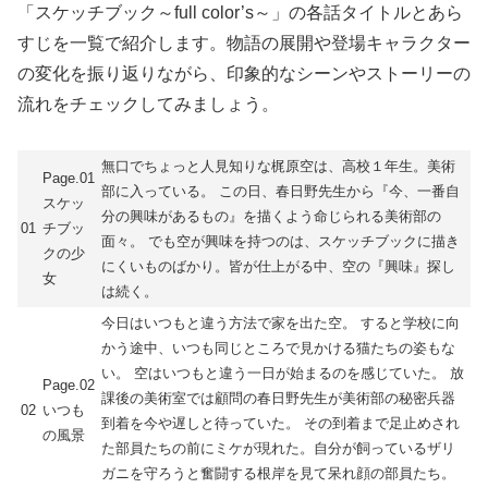
「スケッチブック～full color’s～」の各話タイトルとあら
すじを一覧で紹介します。物語の展開や登場キャラクター
の変化を振り返りながら、印象的なシーンやストーリーの
流れをチェックしてみましょう。
無口でちょっと人見知りな梶原空は、高校１年生。美術
Page.01
部に入っている。 この日、春日野先生から『今、一番自
スケッ
分の興味があるもの』を描くよう命じられる美術部の
01
チブッ
面々。 でも空が興味を持つのは、スケッチブックに描き
クの少
にくいものばかり。皆が仕上がる中、空の『興味』探し
女
は続く。
今日はいつもと違う方法で家を出た空。 すると学校に向
かう途中、いつも同じところで見かける猫たちの姿もな
い。 空はいつもと違う一日が始まるのを感じていた。 放
Page.02
課後の美術室では顧問の春日野先生が美術部の秘密兵器
02
いつも
到着を今や遅しと待っていた。 その到着まで足止めされ
の風景
た部員たちの前にミケが現れた。自分が飼っているザリ
ガニを守ろうと奮闘する根岸を見て呆れ顔の部員たち。