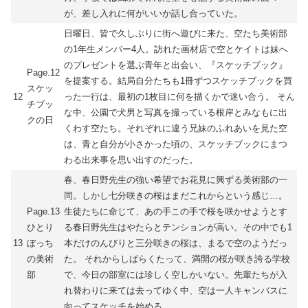
が、差し入れに何がいいか話し合っていた。
日曜日、皆で久しぶりに街へ遊びに来た、空たち美術部
の1年生メンバー4人。訪れた画材店で空とケイトは妹へ
のプレゼントを選ぶ青年と出会い、『スケッチブック』
Page.12
を提案する。結局自分たちも1冊ずつスケッチブックを買
スケッ
12
った一行は、最初の1枚目に何を描くかで迷い合う。 そん
チブッ
な中、公園で犬男と写真を撮っている根岸とみなもに出
クの日
くわす空たち。それぞれに違う兄妹のふれあいを見た空
は、青と自分が小さかった頃の、スケッチブックにまつ
わる出来事を思い出すのだった。
春、春日野先生の強い希望でお花見に興ずる美術部の一
同。しかし七分咲きの桜はまだこれからという感じ…。
Page.13
生徒たちに命じて、あの手この手で桜を咲かせようとす
ひとり
る春日野先生はやたらとテンションが高い。その中でも1
13
ぼっち
本だけのんびりと三分咲きの桜は、まるで空のようだっ
の美術
た。 それからしばらくたって、満開の桜が咲き誇る学校
部
で、今日の部室には珍しく空しかいない。先輩たちが入
れ替わりに来ては去ってゆく中、空は一人キャンバスに
向ってスケッチを始める。