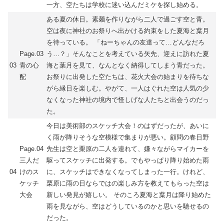
一方、空たちは学校に迷い込んだミケを探し始める。
ある夏の休日。素麺を作りながら二人で過ごす空と青。
空は夜に神社のお祭りへ出かける約束をした夏海と葉月
を待っている。 「ねーちゃんの友達って…どんなだろ
Page.03
う…？」そんなことを考えている矢先、迎えに訪れた夏
03
青の心
海と葉月を見て、なんとなく納得してしまう青だった。
配
お祭りに出発した空たちは、花火大会の始まりを待ちな
がら縁日を楽しむ。やがて、一人はぐれた空は人気の少
なくなった神社の境内で怪しげな人たちと出会うのだっ
た。
今日は美術部のスケッチ大会！のはずだったが、あいに
く雨が降りそうな空模様で集まりが悪い。顧問の春日野
Page.04
先生は空と栗原の二人を連れて、嫌々ながらマイカーを
三人だ
駆ってスケッチに出発する。でもやっぱり降り始めた雨
04
けのス
に、スケッチはできなくなってしまった一行。けれど、
ケッチ
栗原に雨の日ならではの楽しみ方を教えてもらった空は
大会
新しい発見が嬉しい。 そのころ夏海と葉月は降り始めた
雨を見ながら、空はどうしているのかと思いを馳せるの
だった。