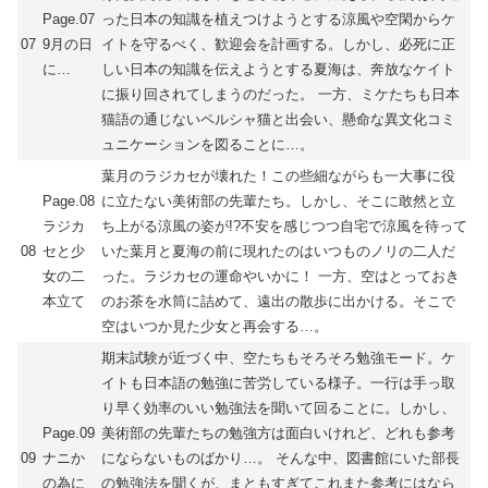
Page.07
った日本の知識を植えつけようとする涼風や空閑からケ
07
9月の日
イトを守るべく、歓迎会を計画する。しかし、必死に正
に…
しい日本の知識を伝えようとする夏海は、奔放なケイト
に振り回されてしまうのだった。 一方、ミケたちも日本
猫語の通じないペルシャ猫と出会い、懸命な異文化コミ
ュニケーションを図ることに…。
葉月のラジカセが壊れた！この些細ながらも一大事に役
Page.08
に立たない美術部の先輩たち。しかし、そこに敢然と立
ラジカ
ち上がる涼風の姿が!?不安を感じつつ自宅で涼風を待って
08
セと少
いた葉月と夏海の前に現れたのはいつものノリの二人だ
女の二
った。ラジカセの運命やいかに！ 一方、空はとっておき
本立て
のお茶を水筒に詰めて、遠出の散歩に出かける。そこで
空はいつか見た少女と再会する…。
期末試験が近づく中、空たちもそろそろ勉強モード。ケ
イトも日本語の勉強に苦労している様子。一行は手っ取
り早く効率のいい勉強法を聞いて回ることに。しかし、
Page.09
美術部の先輩たちの勉強方は面白いけれど、どれも参考
09
ナニか
にならないものばかり…。 そんな中、図書館にいた部長
の為に
の勉強法を聞くが、まともすぎてこれまた参考にはなら