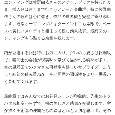
エンディングは牧野由依さんのスケッチブックを持ったま
ま、挿入歌は遠くまで行こうといった楽曲群。特に牧野由
依さんの歌声は心に響き、作品の世界観と完璧に寄り添い
ます。通常オープニングのギターイントロも素敵で、ベー
スの美しいメロディと相まって癒し効果抜群。最終回のエ
ンディングも心温まる余韻を残します。
猫が登場する回は特にお気に入り。グレの可愛さは反則級
で、猫同士の会話が現実味を帯びて描かれる瞬間が多く、
空の風邪回でのクマさん再登場も嬉しいサプライズ。こう
した細部の積み重ねが、空と周囲の関係性をより一層温か
く見せてくれます。
最終章ではみんなでのお花見シーンが印象的。先生のドタ
バタも相変わらずで、桜の美しさと感傷が交錯します。空
が描く美術部の仲間たちの絵はどれも大切な思い出。その