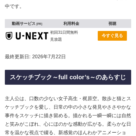
中です。
動画サービス
利用料金
視聴
PR
初回31日間無料
今すぐ見る
見放題
最終更新日
2026年7月22日
スケッチブック～full color’s～のあらすじ
主人公は、口数の少ない女子高生・梶原空。散歩と猫とス
ケッチブックを愛し、日常の中の小さな発見やささやかな
事件をスケッチに描き留める。描かれる一瞬一瞬には自然
と笑みがこぼれ、心にほのかな感動が広がる。柔らかな日
常を温かな視点で綴る、新感覚のほんわかアニメーショ