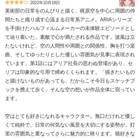
2022年10月18日
美術部の日常をのんびりと描く、梶原空を中心に周囲の仲
間たちと織り成す心温まる日常系アニメ。ARIAシリーズ
を手掛けたハルフィルムメーカーの未体験エピソードとし
て辿り着いた、素敵で心が満たされる作品です。波風は立
たないけれど、空の人間性や周囲との関係性、胸を打つ楽
曲、そしてゆったりとした優しい雰囲気が見事に表現され
ています。第1話にはアリア社長の思わぬ登場があり、セ
リフは印象的な引用で締めくくられます。「描きたいもの
と描けないものがあっても、だからこそ今日もスケッチブ
ックを携えて歩く」そんな空の想いが作品全体に宿ってい
ます。
空はとても好きになれるキャラクター。無口だけれど優し
くて純粋で、日常の何気ない風景を大切にする姿勢が、灯
里の雰囲気と重なってさらに魅力的に映ります。猫好きな