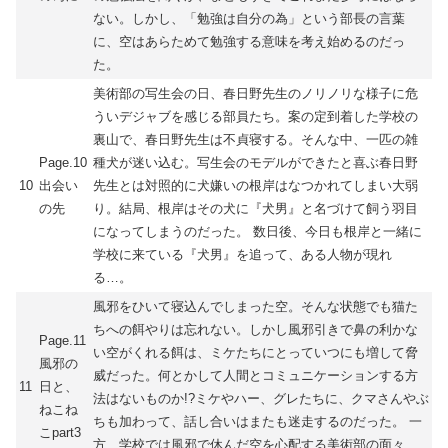
ない。しかし、「勉強は自分の為」という部長の言葉
に、空はあらためて勉強する意味を考え始めるのだっ
た。
美術部の写生会の日、春日野先生のノリノリな様子に危
ういデジャブを感じる部員たち。案の定到着した学校の
裏山で、春日野先生は不貞寝する。そんな中、一匹の雑
Page.10
種犬が迷い込む。写生会のモデルができたと喜ぶ春日野
10
出会い
先生とは対照的に犬嫌いの根岸はなつかれてしまい大弱
の先
り。結局、根岸はその犬に『犬男』と名づけて飼う羽目
になってしまうのだった。 数日後、今日も根岸と一緒に
学校に来ている『犬男』を追って、ある人物が現れ
る…。
風邪をひいて寝込んでしまった空。そんな状態でも猫た
ちへの餌やりは忘れない。しかし風邪引きで鼻の利かな
Page.11
い空がくれる餌は、ミケたちにとっていつにも増して脅
風邪の
威だった。何とかして人間とコミュニケーションする方
11
日と、
法はないものか!?ミケやハー、グレたちに、クマさんやぶ
ねこね
ちも加わって、話し合いはまたも迷走するのだった。 一
こpart3
方、学校では風邪で休んだ空を心配する美術部の面々