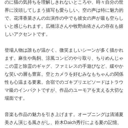
のに猫の気持ちを理解しきれないところや、時々自分の世
界に没頭してしまう描写も愛らしい。空の声は特に魅力的
で、花澤香菜さんの出演作の中でも彼女の声が最も空らし
いと感じられます。広橋涼さんや牧野由依さんの存在も嬉
しいアクセントです。
登場人物は誰もが温かく、微笑ましいシーンが多く描かれ
ます。麻生や鳥飼、涼風コンビのやり取り、ちりめんじゃ
この霊と除霊のギャグ、ファミレスの手遊びなど、緩やか
な笑いの層も豊富。空とカメラを好むみなもちゃんの関係
性も心温まる要素。合宿でのゴキブリエピソードはトラウ
マ級のインパクトですが、作品のユーモアを支える大切な
場面です。
音楽も作品の魅力を引き上げます。オープニングは清浦夏
美さん演じる風さがし、鈴木Daich秀行による夏の記憶、