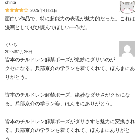
chinta
2025年4月21日
面白い作品で、特に超能力の表現が魅力的だった。これは
漫画としてぜひ読んでほしい一作だ。
くいち
2025年1月26日
皆本のチルドレン解禁ポーズが絶妙にダサいのが
クセになる。兵部京介の学ランを着てくれて、ほんまにあ
りがとう。
皆本のチルドレン解禁ポーズ、絶妙なダサさがクセにな
る。兵部京介の学ラン姿、ほんまにありがとう。
皆本のチルドレン解禁ポーズがダサさすら魅力に変換され
る。兵部京介の学ランを着てくれて、ほんまにありがと
う。