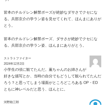
皆本のチルドレン解禁ポーズが絶妙なダサさでクセにな
る。兵部京介の学ラン姿を見せてくれて、ほんまにありが
とう。
皆本のチルドレン解禁ポーズ、ダサさが絶妙でクセにな
る。兵部京介の学ラン姿、ほんまにありがとう。
ストラトファイター
2024年12月2日
小学生の頃に観てたんだ。薫ちゃんのお姉さんが
好きな描写とか、当時の自分でもどうして観られてたんだ
ろう？と思ってしまう場面がところどころある OP・ED
ともに神レベルだと思う、ほんとに。
河野助三郎