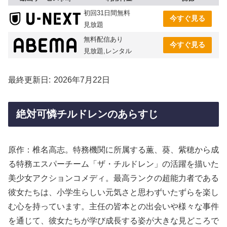
初回31日間無料
今すぐ見る
見放題
無料配信あり
今すぐ見る
見放題,レンタル
最終更新日
2026年7月22日
絶対可憐チルドレンのあらすじ
原作：椎名高志。特務機関に所属する薫、葵、紫穂から成
る特務エスパーチーム「ザ・チルドレン」の活躍を描いた
美少女アクションコメディ。最高ランクの超能力者である
彼女たちは、小学生らしい元気さと思わずいたずらを楽し
む心を持っています。主任の皆本との出会いや様々な事件
を通じて、彼女たちが学び成長する姿が大きな見どころで