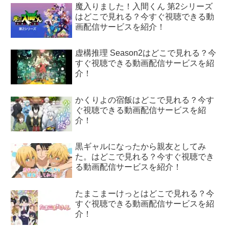
魔入りました！入間くん 第2シリーズ
はどこで見れる？今すぐ視聴できる動
画配信サービスを紹介！
虚構推理 Season2はどこで見れる？今
すぐ視聴できる動画配信サービスを紹
介！
かくりよの宿飯はどこで見れる？今す
ぐ視聴できる動画配信サービスを紹
介！
黒ギャルになったから親友としてみ
た。はどこで見れる？今すぐ視聴でき
る動画配信サービスを紹介！
たまこまーけっとはどこで見れる？今
すぐ視聴できる動画配信サービスを紹
介！