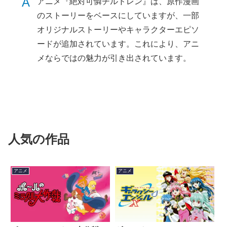
A
アニメ『絶対可憐チルドレン』は、原作漫画
のストーリーをベースにしていますが、一部
オリジナルストーリーやキャラクターエピソ
ードが追加されています。これにより、アニ
メならではの魅力が引き出されています。
人気の作品
アニメ
アニメ