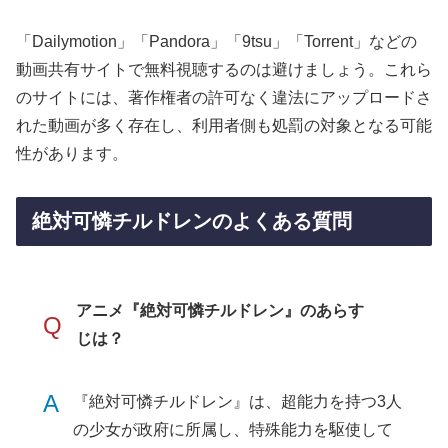
「Dailymotion」「Pandora」「9tsu」「Torrent」などの
動画共有サイトで無料視聴するのは避けましょう。これら
のサイトには、著作権者の許可なく違法にアップロードさ
れた動画が多く存在し、利用者側も処罰の対象となる可能
性があります。
絶対可憐チルドレンのよくある質問
アニメ『絶対可憐チルドレン』のあらす
Q
じは？
A
『絶対可憐チルドレン』は、超能力を持つ3人
の少女が政府に所属し、特殊能力を駆使して