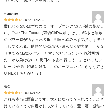
リが強く、懐かしさを感じました。
momotaro
2026年4月20日
世代じゃないはずなのに、オープニングだけが妙に懐かし
い。Over The Future（可憐Girl’sの曲）は、力強さと無敵
のパワー感が詰まった名曲。明日へ踏み出す気持ちを後押
ししてくれる、情熱的な歌詞がたまらなく魅力的。『かな
りキてる 無敵のパワー！ マジでいいカンジ〜 絶対可憐！
だーから負けない！ 明日へ さあ〜行こう！』といったフ
レーズが特に印象に残る。このオープニング、かなり好き
U-NEXT ありがとう！
鬼雀
2025年9月28日
これも本当に面白いです。大人になってから気づく、ふざ
けているようで内容がしっかりしている。薫・葵・紫穂の