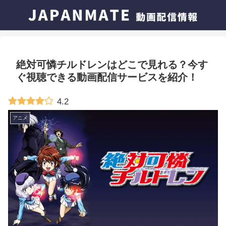
絶対可憐チルドレンはどこで見れる？今す
ぐ視聴できる動画配信サービスを紹介！
4.2
アニメ