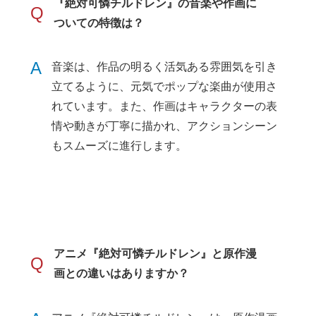
『絶対可憐チルドレン』の音楽や作画に
Q
ついての特徴は？
A
音楽は、作品の明るく活気ある雰囲気を引き
立てるように、元気でポップな楽曲が使用さ
れています。また、作画はキャラクターの表
情や動きが丁寧に描かれ、アクションシーン
もスムーズに進行します。
アニメ『絶対可憐チルドレン』と原作漫
Q
画との違いはありますか？