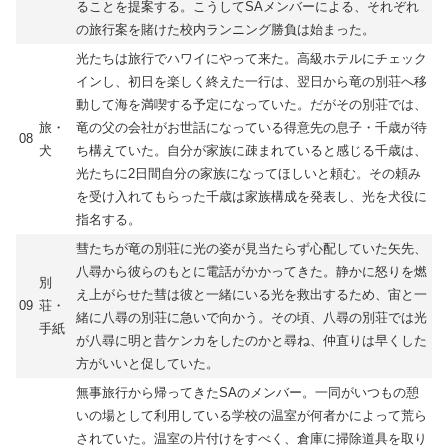
ることを提案する。こうしてSAメンバーによる、それぞれ
の旅行案を賭けた校内ランニング勝負は始まった。
光たちは旅行でハワイにやって来た。高級ホテルにチェック
インし、初日を楽しく終えた一行は、翌日から竜の別荘へ移
動して海を満喫する予定になっていた。だがその別荘では、
旅・
竜の父の会社がお世話になっている得意先の息子・千歳が待
08
犬
ち構えていた。自分が家族に疎まれていると感じる千歳は、
光たちに2日間自分の家族になってほしいと頼む。その頼み
を受け入れてもらった千歳は家族構成を発表し、光を犬役に
指名する。
彗たちが竜の別荘に光の姿が見当たらず心配していた矢先、
八尋から彼らのもとに電話がかかってきた。静かに怒りを燃
別
え上がらせた彗は彼と一緒にいる光を救出するため、宙と一
09
荘・
緒に八尋の別荘に急いで向かう。その頃、八尋の別荘では光
手紙
が八尋に明と昔ケンカをしたのかと尋ね、仲直りは早くした
方がいいと促していた。
無事旅行から帰ってきたSAのメンバー。一同がいつもの憩
いの場として利用している学校の温室が何者かによって荒ら
されていた。温室の片付けをすべく、倉庫に掃除道具を取り