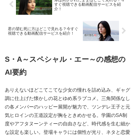
すぐ視聴できる動画配信サービスを紹
介！
君の望む死に方はどこで見れる？今すぐ
視聴できる動画配信サービスを紹介！
S・A～スペシャル・エー～の感想の
AI要約
ありえないほどこてこてな少女の憧れを詰め込み、ギャグ
調に仕上げた懐かしの花とゆめ系ラブコメ。三角関係なし
の各メンバーのハッピー展開が魅力で、ツンデレ王子と元
気ヒロインの王道設定が胸をときめかせる。学園のSA制
度やアフタヌーンティーの自由さなど、時代感を生む細か
な設定も楽しい。登場キャラには個性が光り、ネタと恋愛