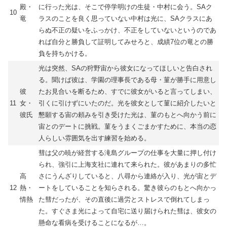
殿・
に行った光は、そこで停学明けの生徒・中村に会う。SAク
10
竜
ラスのことを良く思っていない中村は光に、SAクラスにあ
らぬ不正の疑いをふっかけ、不正をしていないというのであ
れば自分と勝負して証明してみせろと、成績7位の竜との勝
負を持ちかける。
光は突然、SAの狩野宙から彼女になってほしいと告白され
る。聞けば彼は、学園の理事長である母・菫が勝手に用意し
彼
たお見合いを断るため、すでに彼女がいると言ってしまい、
11
女・
引くに引けずにいたのだ。光を彼女として菫に紹介したいと
彼氏
懇願する宙の頼みを引き受けた光は、菫のもとへ向かう前に
宙とのデートに挑戦。菫をうまくごまかすために、本当の恋
人らしい雰囲気を出す練習を始める。
彗は父の暁が経営する滝島グループの仕事を大量に押し付け
られ、強引に上海支社に連れて来られた。彼があまりの多忙
高
さにうんざりしていると、八尋から連絡が入り、光が宙とデ
12
熱・
ートをしていることを知らされる。驚き彼らのもとへ向かっ
情熱
た彗だったが、その直後に過労とストレスで倒れてしまっ
た。すぐさま光によって自宅に送り届けられた彗は、彼女の
懸命な看病を受けることになるが…。