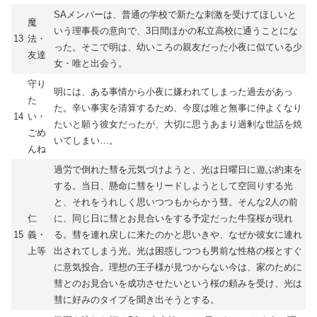
SAメンバーは、普通の学校で新たな刺激を受けてほしいと
魔
いう理事長の意向で、3日間ほかの私立高校に通うことにな
13
法・
った。そこで明は、幼いころの親友だった小夜に似ている少
友達
女・唯と出会う。
守り
明には、ある事情から小夜に嫌われてしまった過去があっ
た
た。辛い事実を清算するため、今度は唯と無事に仲よくなり
14
い・
たいと願う彼女だったが、大切に思うあまり過剰な世話を焼
ごめ
いてしまい…。
んね
過労で倒れた彗を元気づけようと、光は日曜日に遊ぶ約束を
する。当日、懸命に彗をリードしようとして空回りする光
と、それをうれしく思いつつもからかう彗。そんな2人の前
仁
に、同じ日に彗とお見合いをする予定だった牛窪桜が現れ
15
義・
る。彗を連れ戻しに来たのかと思いきや、なぜか彼女に連れ
上等
出されてしまう光。光は困惑しつつも男前な性格の桜とすぐ
に意気投合。理想の王子様が見つからない今は、家のために
彗とのお見合いを成功させたいという桜の頼みを受け、光は
彗に好みのタイプを聞き出そうとする。