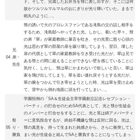
ド。そして、完成したお弁当を彗に差し出すが、そこには何
故かツルツルマルマルのおにぎりが光り輝いていた。まるで
砲丸のように…。
彗の誘いで大のプロレスファンである滝島の父の話し相手を
するため、滝島邸へやってきた光。しかし、着いた早々、彗
の弟『翠』が家庭教師に暴言を吐き、その光景に怒り心頭の
光は思わず翠の部屋の扉を蹴り壊してしまう。翌日、壊した
兄
扉の代償として翠の家庭教師を引き受けた光だが、翠は兄で
04
弟・
ある彗との間に超えることができない壁を感じていることに
先生
気付く。しかし、彗は翠にかまわないで欲しいと言い、翠は
家を飛び出してしまう。翠を追い連れ戻そうとする光だが、
翠の腕をつかんで引き寄せようとした時、光は翠を受け止め
て、背中から倒れ地面に頭を打ってしまい…。
学園恒例の「SA＆生徒会主宰学園創立記念レセプション・
パーティ」の打合せのためSA代表として、光と彗が生徒会
のメンバーと打合せをすることに。光と筧は綿アメパーティ
祭
ーに意気投合するが、終始不機嫌な彗は反対に回る。光は、
05
り・
彗の真意を、持って生まれた鈍感さから、さらに衝突してし
勝負
まい光が生徒会と組んでSAと勝負することになってしまっ