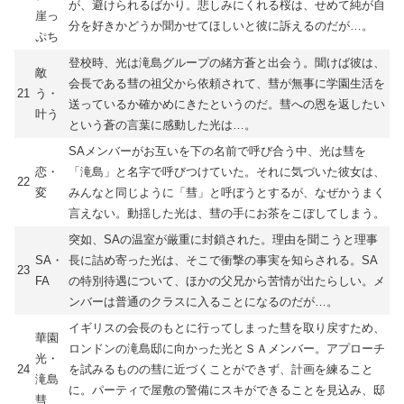
が、避けられるばかり。悲しみにくれる桜は、せめて純が自
崖っ
分を好きかどうか聞かせてほしいと彼に訴えるのだが…。
ぷち
登校時、光は滝島グループの緒方蒼と出会う。聞けば彼は、
敵
会長である彗の祖父から依頼されて、彗が無事に学園生活を
21
う・
送っているか確かめにきたというのだ。彗への恩を返したい
叶う
という蒼の言葉に感動した光は…。
SAメンバーがお互いを下の名前で呼び合う中、光は彗を
恋・
「滝島」と名字で呼びつけていた。それに気づいた彼女は、
22
変
みんなと同じように「彗」と呼ぼうとするが、なぜかうまく
言えない。動揺した光は、彗の手にお茶をこぼしてしまう。
突如、SAの温室が厳重に封鎖された。理由を聞こうと理事
SA・
長に詰め寄った光は、そこで衝撃の事実を知らされる。SA
23
FA
の特別待遇について、ほかの父兄から苦情が出たらしい。メ
ンバーは普通のクラスに入ることになるのだが…。
イギリスの会長のもとに行ってしまった彗を取り戻すため、
華園
ロンドンの滝島邸に向かった光とＳＡメンバー。アプローチ
光・
24
を試みるものの彗に近づくことができず、計画を練ること
滝島
に。パーティで屋敷の警備にスキができることを見込み、邸
彗