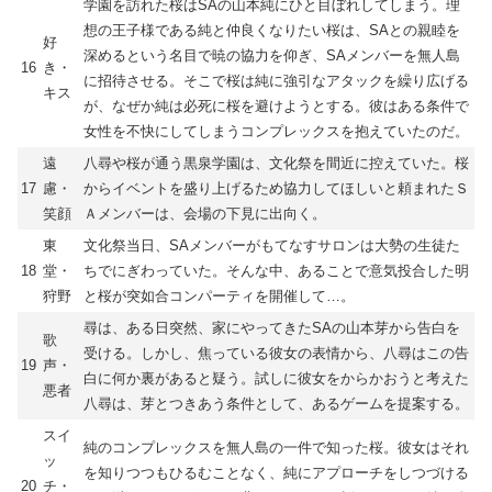
学園を訪れた桜はSAの山本純にひと目ぼれしてしまう。理
想の王子様である純と仲良くなりたい桜は、SAとの親睦を
好
深めるという名目で暁の協力を仰ぎ、SAメンバーを無人島
16
き・
に招待させる。そこで桜は純に強引なアタックを繰り広げる
キス
が、なぜか純は必死に桜を避けようとする。彼はある条件で
女性を不快にしてしまうコンプレックスを抱えていたのだ。
遠
八尋や桜が通う黒泉学園は、文化祭を間近に控えていた。桜
17
慮・
からイベントを盛り上げるため協力してほしいと頼まれたＳ
笑顔
Ａメンバーは、会場の下見に出向く。
東
文化祭当日、SAメンバーがもてなすサロンは大勢の生徒た
18
堂・
ちでにぎわっていた。そんな中、あることで意気投合した明
狩野
と桜が突如合コンパーティを開催して…。
尋は、ある日突然、家にやってきたSAの山本芽から告白を
歌
受ける。しかし、焦っている彼女の表情から、八尋はこの告
19
声・
白に何か裏があると疑う。試しに彼女をからかおうと考えた
悪者
八尋は、芽とつきあう条件として、あるゲームを提案する。
スイ
純のコンプレックスを無人島の一件で知った桜。彼女はそれ
ッ
を知りつつもひるむことなく、純にアプローチをしつづける
20
チ・