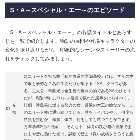
S・A～スペシャル・エー～のエピソード
「S・A～スペシャル・エー～」の各話タイトルとあらす
じを一覧で紹介します。物語の展開や登場キャラクターの
変化を振り返りながら、印象的なシーンやストーリーの流
れをチェックしてみましょう。
超エリート金持ち校「私立白選館学園高校」には、学年の中
で最も優秀な７名の生徒だけが集まる「SA」クラスがあ
る。主人公・華園光は全生徒の憧れの的であるSAのひとり
だが、6歳の時にプロレス勝負で敗れた屈辱をはらすべく、
光・
打倒・滝島彗に燃える努力の女。普通の大工の娘ながら、こ
01
彗
のエリート校に通い続けている。彗をライバル視し、何度も
勝負を挑むが、頭脳、体力、何をしても勝つことができず、
万年学年2位の成績……そんな中、体育の跳び箱の授業でま
たもや彗に負けた光は、試験で彗より良い成績をとろうと意