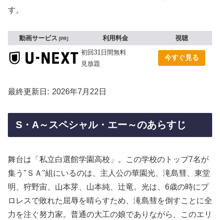
す。
動画サービス
利用料金
視聴
PR
初回31日間無料
今すぐ見る
見放題
最終更新日
2026年7月22日
S・A～スペシャル・エー～のあらすじ
舞台は「私立白選館学園高校」。この学校のトップ7名が
集う"ＳＡ"組にいるのは、主人公の華園光、滝島彗、東堂
明、狩野宙、山本芽、山本純、辻竜。光は、6歳の時にプ
ロレスで敗れた屈辱を晴らすため、滝島彗を倒すことに全
力を注ぐ努力家。普通の大工の娘でありながら、このエリ