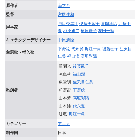
原作者
南マキ
監督
宮尾佳和
与口奈津江
伊藤美智子
冨岡淳広
北条千
脚本家
夏
杉原研二
柿原優子
花田十輝
キャラクターデザイナー
中原清隆
下野紘
代永翼
堀江一眞
後藤邑子
生天目
主題歌・挿入歌
仁美
福山潤
高垣彩陽
華園光
後藤邑子
滝島彗
福山潤
東堂明
生天目仁美
出演者
狩野宙
下野紘
山本芽
高垣彩陽
山本純
代永翼
辻竜
堀江一眞
カテゴリー
アニメ
制作国
日本