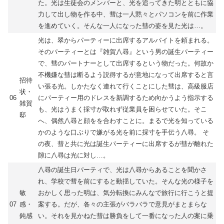
た。光は生徒会のメンバーと、光を追ってきた明とともに協
力して出し物を作る中、彗は一人黙々とパソコンを前に作業
を進めていく。そんな一人になった彗の姿を見た光は…。
光は、翠からパーティーに出席するアルバイトを頼まれる。
そのパーティーとは『雑賀八尋』という男の誕生パーティー
で、彗のパートナーとして出席するという物だった。何故か
不機嫌な彗は断るよう説得するが意地になって出席すると言
招待
い張る光。しかたなく連れて行くことにした彗は、高級服店
状・
06
にパーティー用のドレスを新調するため向かうよう指示する
雑賀
も、光はうまく採寸が取れず従業員を困らせていた。そこ
邸
へ、偶然八尋と顔をを合わすことに。まるで光を知っている
かのような口ぶりで嫌がる光を前に採寸を手伝う八尋。 そ
の夜、彗と共に光は誕生パーティーに出席するが彗が離れた
隙に八尋は光に対し…。
八尋の誕生日パーティで、光は八尋からあることを聞かさ
れ、学校で彗を前にすると動揺していた。そんな光の様子を
敏
おかしく思った明は、気分転換にみんなで旅行に行こうと提
07
感・
案する。だが、各々の主張がバラバラで意見がまとまらな
鈍感
い。それを見かねた彗は勝負をして一番になった人の案に乗