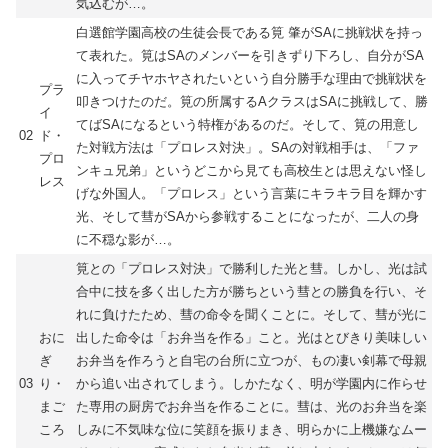
気込むが…。
白選館学園高校の生徒会長である筧 肇がSAに挑戦状を持っ
て表れた。筧はSAのメンバーを引きずり下ろし、自分がSA
に入ってチヤホヤされたいという自分勝手な理由で挑戦状を
プラ
叩きつけたのだ。筧の所属するAクラスはSAに挑戦して、勝
イ
てばSAになるという特権があるのだ。そして、筧の用意し
02
ド・
た対戦方法は「プロレス対決」。SAの対戦相手は、「ファ
プロ
ンキュ兄弟」というどこから見ても高校生とは思えない怪し
レス
げな外国人。「プロレス」という言葉にキラキラ目を輝かす
光、そして彗がSAから参戦することになったが、二人の身
に不穏な影が…。
筧との「プロレス対決」で勝利した光と彗。しかし、光は試
合中に技を多く出した方が勝ちという彗との勝負を行い、そ
れに負けたため、彗の命令を聞くことに。そして、彗が光に
おに
出した命令は「お弁当を作る」こと。光はとびきり美味しい
ぎ
お弁当を作ろうと自宅の台所に立つが、もの凄い剣幕で母親
03
り・
から追い出されてしまう。しかたなく、明が学園内に作らせ
まご
た専用の厨房でお弁当を作ることに。彗は、光のお弁当を楽
ころ
しみに不気味な位に笑顔を振りまき、明らかに上機嫌なムー