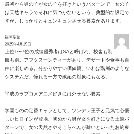
最初から男の子が女の子を好きというパターンで、女の子
は天然キャラでそれに気づかないという、典型的な設定で
すが、しっかりとキュンキュンさせる要素があります。
福岡聖菜
2025年4月15日
上位1〜7位の成績優秀者はSAと呼ばれ、校舎も制
服も別。アフタヌーンティーがあり、デザートや食事も自
由に楽しめる。分かりやすい価値観、いわば階層のような
システムだ。憧れる一方で嫉妬の対象にもなる。
平成のラブコメアニメ好きには外せない要素。
学園ものの定番キャラとして、ツンデレ王子と元気で心優
しいヒロインが登場。初めから男が女を好きになる王道パ
ターンで、女の天然さやそこらへんが疎いといったお約束