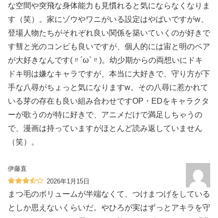
な空間や突飛な身体能力も見慣れると気にならなくなりま
す（笑）。家にゾウやワニがいる設定はやばいですがw、
登場人物たちがそれぞれ良い関係を築いていくのが好きで
す彗と光のコンビも良いですが、個人的には宙と明のペア
が大好きなんです(〃´ω`〃)。幼少期からの両想いにドキ
ドキ明は嫌なキャラですが、本当に大好きで、守り方が下
手な八尋がちょっと気になりますw。その八尋に惹かれて
いる芽の存在も良い組み合わせですOP・EDをキャラクタ
ーが歌うのが特に好きで、アニメだけで満足しちゃうの
で、漫画は持っていますがほとんど読み返していません
（笑）。
伊藤直
2026年1月15日
まつ毛のボリュームが半端なくて、つけまつげをしている
としか思えないくらいだ。やひろが実はずっとアキラを守