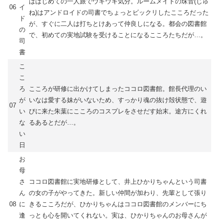
ははじめての一人旅でウキウキ気分。ルームメイトの珠音(じゅ
06
イ
ね)はアンドロイドの司書でちょっとビックリしたこころだった
ド
が、すぐに二人は打ちとけあって仲良しになる。都会の図書館
の
で、初めての実地試験を受けることになるこころたちだが…。
司
書
こ
こ
ろ
こころが研修に出かけてしまったココロ図書館。館長代理のい
が
いなは愛する妹がいないため、すっかり魂の抜け殻状態で、遊
07
い
びに来た朱葉にこころのコスプレをさせだす始末。途方にくれ
な
るあるとだが…。
い
日
お
母
さ
ココロ図書館に実地研修として、井上ひかりちゃんという司書
ん
の女の子がやってきた。新しい仲間が加わり、先輩として張り
08
に
きるこころだが、ひかりちゃんはココロ図書館のメンバーにち
逢
っとも心を開いてくれない。実は、ひかりちゃんのお母さんが