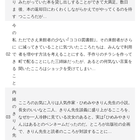
り
みたがっていた本を貸し出しすることができて大満足。数日
ま
後、本の返却日にわくわくしながらかえでがやってくるのを待
す
つこころだが…
今
の
私
ただでさえ来館者の少ない｢ココロ図書館｣。その来館者がさら
に
に減ってきていることに気づいたこころたちは、みんなで利用
02
で
者を増やす方法を考えることにする。手作りのチラシを作って
き
町で配ることにした三姉妹だったが、あるとの何気ない言葉を
る
聞いたこころはショックを受けてしまい…
こ
と
内
緒
こころのお気に入りは人気作家・ひめみやきりん先生の小説。
の
長女のいいなと二人、きりん先生談義に盛り上がるこころを、
き
03
なぜか一人冷静に見ている次女のあると。実は｢ひめみやきり
り
ん｣はあるとのペンネームだったのだ。ところが出版社の企画
ん
で、きりん先生と読者のこころが対談することに…
先