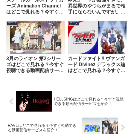
ーズ Animation Channel
異世界のやつらがまるで相
はどこで見れる？今すぐ視
手にならないんですが。は
聴できる動画配信サービス
どこで見れる？今すぐ視聴
を紹介！
できる動画配信サービスを
アニメ
アニメ
紹介！
3月のライオン 第2シリー
カードファイト!! ヴァンガ
ズはどこで見れる？今すぐ
ード Divinez デラックス編
視聴できる動画配信サービ
はどこで見れる？今すぐ視
スを紹介！
聴できる動画配信サービス
を紹介！
HELLSINGはどこで見れる？今すぐ視聴
できる動画配信サービスを紹介！
RAVEはどこで見れる？今すぐ視聴でき
る動画配信サービスを紹介！