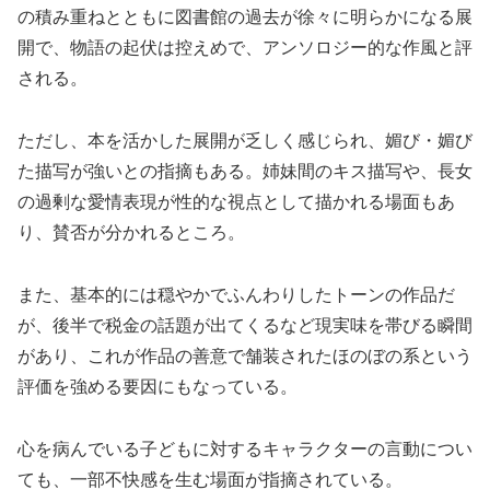
の積み重ねとともに図書館の過去が徐々に明らかになる展
開で、物語の起伏は控えめで、アンソロジー的な作風と評
される。
ただし、本を活かした展開が乏しく感じられ、媚び・媚び
た描写が強いとの指摘もある。姉妹間のキス描写や、長女
の過剰な愛情表現が性的な視点として描かれる場面もあ
り、賛否が分かれるところ。
また、基本的には穏やかでふんわりしたトーンの作品だ
が、後半で税金の話題が出てくるなど現実味を帯びる瞬間
があり、これが作品の善意で舗装されたほのぼの系という
評価を強める要因にもなっている。
心を病んでいる子どもに対するキャラクターの言動につい
ても、一部不快感を生む場面が指摘されている。