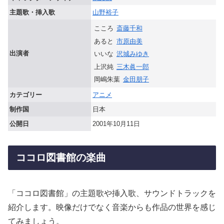
主題歌・挿入歌
山野裕子
こころ
斎藤千和
あると
市原由美
出演者
いいな
沢城みゆき
上沢純
三木眞一郎
岡嶋朱葉
金田朋子
カテゴリー
アニメ
制作国
日本
公開日
2001年10月11日
ココロ図書館の楽曲
「ココロ図書館」の主題歌や挿入歌、サウンドトラックを
紹介します。映像だけでなく音楽からも作品の世界を感じ
てみましょう。