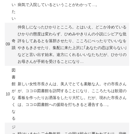
い
病気で入院しているということがわかって…。
た
い
仲良しになったひかりとこころ。とはいえ、どこか冷めている
ひかりの態度は変わらず、ひめみやきりんの小説にシビアな批
奇
評をしてあるとを落胆させたり、こころにべったりでいいなを
09
蹟
やきもきさせたり、集配に来た上沢に｢あなたの恋は実らない｣
などと言い出す始末。途方にくれるいいなたちだが、ひかりの
お母さんが手術を受けることになり…
図
書
館
新しい女性市長さんは、美人でとても素敵な人。その市長さん
が
が、ココロ図書館を訪問することになり、こころたちは歓迎の
10
な
看板を作ったりお洒落をしたり大忙し。だが、現れた市長さん
く
は、ココロ図書館への援助を打ちきると通告する…。
な
る
ジ
ョ
時はいまから二十数年前。この国は戦火に覆われており、悲惨