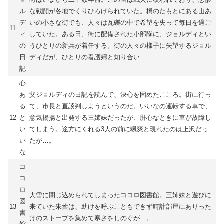
ル
な戦闘が各地でくりひろげられていた。橋のたもとにある山あ
デ
いの小さな街でも、人々は瓦礫の中で希望を失って毎日を過ご
11
ィ
していた。ある日、街に配備された小部隊に、ジョルディとい
の
うひとりの新兵が着任する。街の人々の様子に失望するジョル
日
ディだが、ひとりの看護婦と知り合い…
記
心
あ
父ジョルディの日記を読んで、決心を固めたこころ。街に行っ
る
て、市長と直談判しようというのだ。いいなの運転する車で、
12
と
意気揚揚と出発する三姉妹だったが、肝心なときに車が故障し
い
てしまう。途方にくれる3人の前に颯爽と現れたのは上沢だっ
い
たが…。
な
コ
コ
ロ
大雪に閉じ込められてしまったココロ図書館。三姉妹と遊びに
図
13
来ていた朱葉は、助けを呼ぶこともできず時計部屋にありった
書
けのストーブを集めて寒さをしのぐが…。