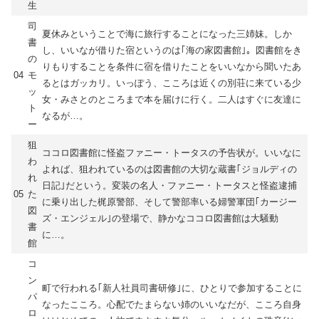
生
司
夏休みということで海に旅行することになった三姉妹。しか
書
し、いいなが借りた宿というのは｢海の家図書館｣。図書館をき
の
りもりすることを条件に宿を借りたことをいいなから聞いたあ
04
モ
るとはガッカリ。いっぽう、こころは近くの別荘に来ている少
ッ
女・みさとのところまで本を届けに行く。二人はすぐに友達に
ト
なるが…。
ー
狙
ココロ図書館に怪盗ファニー・トータスの予告状が。いいなに
わ
よれば、狙われているのは図書館の大切な蔵書｢ジョルディの
れ
日記｣だという。変装の名人・ファニー・トータスと怪盗逮捕
05
た
に乗り出した梶原警部、そして警部率いる婦警軍団｢カージー
図
ズ・エンジェル｣の登場で、静かなココロ図書館は大騒動
書
に…。
館
コ
ン
町で行われる｢新人社員司書研修｣に、ひとりで参加することに
パ
なったこころ。心配でたまらない姉のいいなだが、こころ自身
ロ