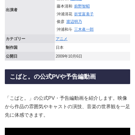
藤本清和
前野智昭
出演者
沖浦清花
折笠富美子
俊彦
渡辺明乃
沖浦和斗
三木眞一郎
カテゴリー
アニメ
制作国
日本
公開日
2009年10月6日
こばと。の公式PVや予告編動画
「こばと。」の公式PV・予告編動画を紹介します。映像
から作品の雰囲気やキャストの演技、音楽の世界観を一足
先に体感できます。