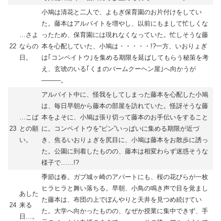
小鳩は清花と二人で、よもぎ保育園のお片付けをしてい
た。藤本はアルバイトを増やし、以前にもまして忙しくな
…さよ
ったため、保育園には現れなくなっていた。忙しそうな藤
22
ならの
本を心配していた、小鳩は・・・・・!?一方、いおりょぎ
日。
は｢コンペイトウ｣を集める期限を延ばしてもらう秘策を考
え、玄琥のいる｢くまのバームクーヘン屋｣へ向かうが
―――。
アルバイト中に、怪我をしてしまった藤本を心配した小鳩
は、毎日早朝から藤本の部屋を訪れていた。怪訝そうな藤
…こば
本をよそに、小鳩は張り切って藤本のお手伝いをすること
23
との願
に。コンペイトウを“ビン”いっぱいに集める期限が近づ
い。
き、焦るいおりょぎを尻目に、小鳩は藤本をお散歩に誘っ
た。公園に到着したものの、藤本は相変わらず迷惑そうな
様子で……!?
季節は春。ガブ城ヶ崎のアパートにも、桜の花びらが一枚
ヒラヒラと舞い落ちる。早朝、小鳥の鳴き声で目を覚まし
あした
た藤本は、布団の上でぼんやりと天井を見つめ続けてい
24
来る
た。大学へ向かったものの、なぜか授業に集中できず、手
日…。