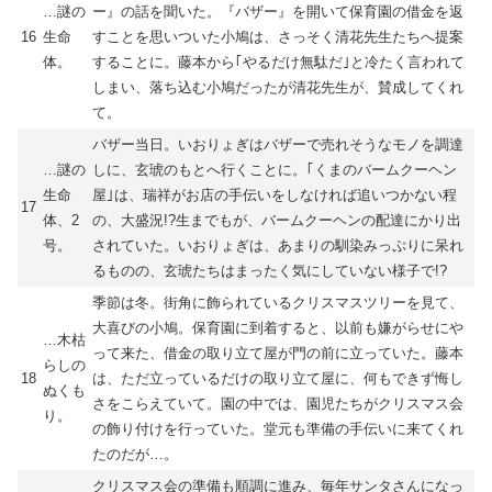
…謎の
ー』の話を聞いた。『バザー』を開いて保育園の借金を返
16
生命
すことを思いついた小鳩は、さっそく清花先生たちへ提案
体。
することに。藤本から｢やるだけ無駄だ｣と冷たく言われて
しまい、落ち込む小鳩だったが清花先生が、賛成してくれ
て。
バザー当日。いおりょぎはバザーで売れそうなモノを調達
…謎の
しに、玄琥のもとへ行くことに。｢くまのバームクーヘン
生命
屋｣は、瑞祥がお店の手伝いをしなければ追いつかない程
17
体、2
の、大盛況!?生までもが、バームクーヘンの配達にかり出
号。
されていた。いおりょぎは、あまりの馴染みっぷりに呆れ
るものの、玄琥たちはまったく気にしていない様子で!?
季節は冬。街角に飾られているクリスマスツリーを見て、
大喜びの小鳩。保育園に到着すると、以前も嫌がらせにや
…木枯
って来た、借金の取り立て屋が門の前に立っていた。藤本
らしの
18
は、ただ立っているだけの取り立て屋に、何もできず悔し
ぬくも
さをこらえていて。園の中では、園児たちがクリスマス会
り。
の飾り付けを行っていた。堂元も準備の手伝いに来てくれ
たのだが…。
クリスマス会の準備も順調に進み、毎年サンタさんになっ