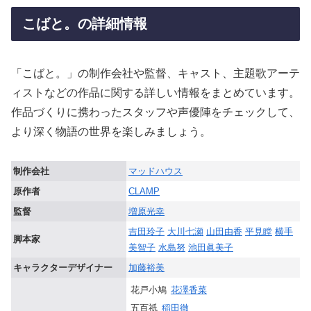
こばと。の詳細情報
「こばと。」の制作会社や監督、キャスト、主題歌アーテ
ィストなどの作品に関する詳しい情報をまとめています。
作品づくりに携わったスタッフや声優陣をチェックして、
より深く物語の世界を楽しみましょう。
制作会社
マッドハウス
原作者
CLAMP
監督
増原光幸
吉田玲子
大川七瀬
山田由香
平見瞠
横手
脚本家
美智子
水島努
池田眞美子
キャラクターデザイナー
加藤裕美
花戸小鳩
花澤香菜
五百祇
稲田徹