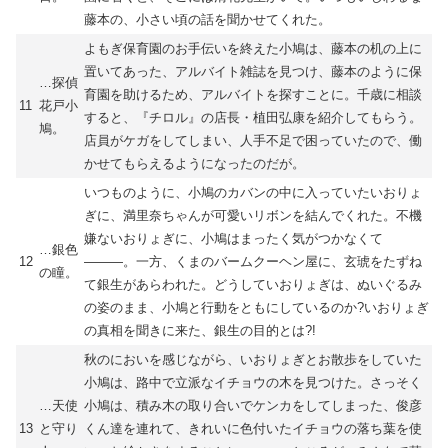
藤本の、小さい頃の話を聞かせてくれた。
よもぎ保育園のお手伝いを終えた小鳩は、藤本の机の上に
置いてあった、アルバイト雑誌を見つけ、藤本のように保
…探偵
育園を助けるため、アルバイトを探すことに。千歳に相談
11
花戸小
すると、『チロル』の店長・植田弘康を紹介してもらう。
鳩。
店員がケガをしてしまい、人手不足で困っていたので、働
かせてもらえるようになったのだが。
いつものように、小鳩のカバンの中に入っていたいおりょ
ぎに、満里奈ちゃんが可愛いリボンを結んでくれた。不機
嫌ないおりょぎに、小鳩はまったく気がつかなくて
…銀色
12
―――。一方、くまのバームクーヘン屋に、玄琥をたずね
の瞳。
て銀生があらわれた。どうしていおりょぎは、ぬいぐるみ
の姿のまま、小鳩と行動をともにしているのか?いおりょぎ
の真相を聞きに来た、銀生の目的とは?!
秋のにおいを感じながら、いおりょぎとお散歩をしていた
小鳩は、路中で立派なイチョウの木を見つけた。さっそく
…天使
小鳩は、積み木の取り合いでケンカをしてしまった、俊彦
13
と守り
くん達を連れて、きれいに色付いたイチョウの落ち葉を使