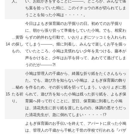
人。
い、お絵かきをすることに―――。ところが、みんなで落
ち葉を拾っていた時に、このイチョウの木が切られてしま
うことを知った小鳩は・・・・・。
今日はよもぎ保育園のお芋掘りの日。初めてのお芋掘り
に、朝から張り切って準備をしていた小鳩。でも、相変わ
…黄昏
らずの的外れな行動で、いおりょぎにツッコミを入れられ
14
の探し
てしまう―――。畑に到着し、みんなで楽しくお芋を掘っ
もの。
ていたところ、小鳩は見慣れない少年を見つける。藤本が
声をかけると、少年はお芋を持って、あわてて逃げてしま
うのだが―――?!
小鳩は管理人の千歳から、綺麗な折り紙をたくさんもらっ
た。でも、遊び方を知らない小鳩は、よもぎ保育園の飾り
…秘め
を作るため、その折り紙を切ってしまう。いおりょぎに怒
15
たる祈
られて、遊び方を知った小鳩は残った折り紙を、よもぎ保
り。
育園へ持って行くことに。翌日、保育園に到着した小鳩
は、清花先生に折り紙を渡したものの、体調の悪そうだっ
た清花先生が、急に倒れてしまい・・・・・!?
よもぎ保育園のお手伝いを終えて、アパートに戻った小鳩
は、管理人の千歳から千帆と千世の学校で行われる『バザ