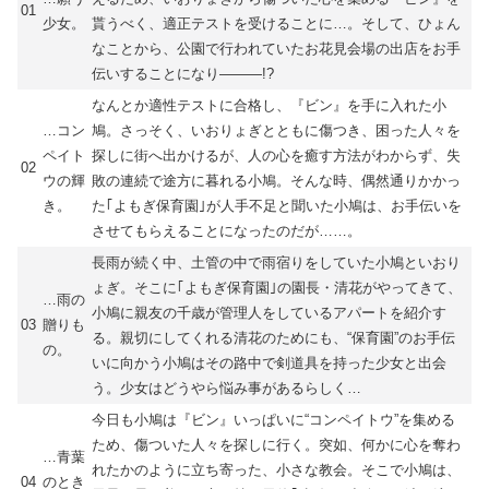
01
少女。
貰うべく、適正テストを受けることに…。そして、ひょん
なことから、公園で行われていたお花見会場の出店をお手
伝いすることになり―――!?
なんとか適性テストに合格し、『ビン』を手に入れた小
…コン
鳩。さっそく、いおりょぎとともに傷つき、困った人々を
ペイト
探しに街へ出かけるが、人の心を癒す方法がわからず、失
02
ウの輝
敗の連続で途方に暮れる小鳩。そんな時、偶然通りかかっ
き。
た｢よもぎ保育園｣が人手不足と聞いた小鳩は、お手伝いを
させてもらえることになったのだが……。
長雨が続く中、土管の中で雨宿りをしていた小鳩といおり
ょぎ。そこに｢よもぎ保育園｣の園長・清花がやってきて、
…雨の
小鳩に親友の千歳が管理人をしているアパートを紹介す
03
贈りも
る。親切にしてくれる清花のためにも、“保育園”のお手伝
の。
いに向かう小鳩はその路中で剣道具を持った少女と出会
う。少女はどうやら悩み事があるらしく…
今日も小鳩は『ビン』いっぱいに“コンペイトウ”を集める
ため、傷ついた人々を探しに行く。突如、何かに心を奪わ
…青葉
れたかのように立ち寄った、小さな教会。そこで小鳩は、
04
のとき