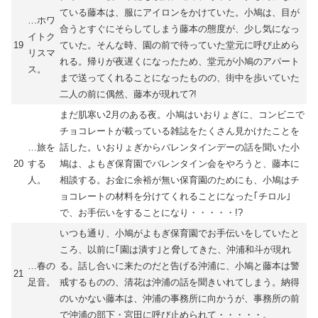
ている藤本は、服にアイロンをかけていた。小鳩は、目が
…ホワ
合うとすぐにそらしてしまう藤本の態度が、少し気になっ
イトク
19
ていた。そんな時、園の前で待っていた堂元に呼び止めら
リスマ
れる。帰りが夜遅くになったため、堂元が小鳩のアパート
ス。
まで送ってくれることになったものの、街中を歩いていた
二人の前に偶然、藤本が現れて?!
まだ肌寒い2月のある夜。小鳩はいおりょぎに、コンビニで
チョコレートが載っている雑誌をたくさん見かけたことを
…旅を
話した。いおりょぎからバレンタインデーの話を聞いた小
20
する
鳩は、よもぎ保育園でバレンタイン会をやろうと、藤本に
人。
相談する。お金に余裕が無い保育園のためにも、小鳩はチ
ョコレートの材料を分けてくれることになった｢チロル｣
で、お手伝いをすることになり・・・・・!?
いつも通り、小鳩がよもぎ保育園でお手伝いをしていたと
ころ、以前に｢園は潰す｣と脅してきた、沖浦和斗が現れ
…春の
る。話し合いに来たのだと告げる沖浦に、小鳩と藤本は警
21
足音。
戒するものの、清花は沖浦の話を聞きいれてしまう。納得
のいかない藤本は、沖浦の事務所に向かうが、事務所の前
で沖浦の部下・宮田に呼び止められて・・・・・。