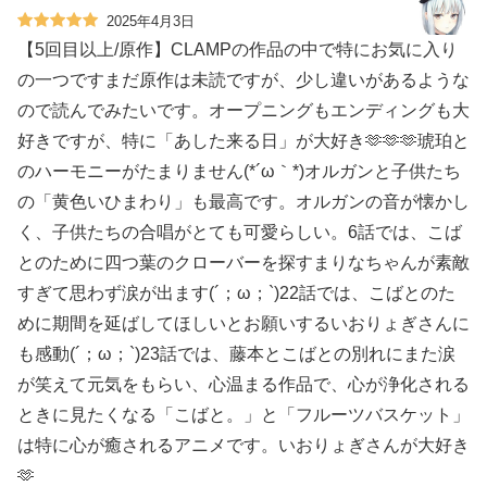
2025年4月3日
【5回目以上/原作】CLAMPの作品の中で特にお気に入り
の一つです️まだ原作は未読ですが、少し違いがあるような
ので読んでみたいです。オープニングもエンディングも大
好きですが、特に「あした来る日」が大好き🫶🫶🫶琥珀と
のハーモニーがたまりません(*´ω｀*)オルガンと子供たち
の「黄色いひまわり」も最高です。オルガンの音が懐かし
く、子供たちの合唱がとても可愛らしい。6話では、こば
とのために四つ葉のクローバーを探すまりなちゃんが素敵
すぎて思わず涙が出ます(´；ω；`)22話では、こばとのた
めに期間を延ばしてほしいとお願いするいおりょぎさんに
も感動(´；ω；`)23話では、藤本とこばとの別れにまた涙
が笑えて元気をもらい、心温まる作品で、心が浄化される
ときに見たくなる️「こばと。」と「フルーツバスケット」
は特に心が癒されるアニメです。いおりょぎさんが大好き
🫶️