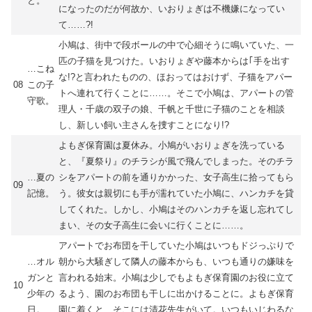
と。
になったのだが何故か、いおりょぎは不機嫌になってい
て……?!
小鳩は、街中で段ボールの中で心細そうに鳴いていた、一
匹の子猫を見つけた。いおりょぎや藤本からは｢手を出す
…こね
な!?と言われたものの、ほおってはおけず、子猫をアパー
08
この子
トへ連れて行くことに……。そこで小鳩は、アパートの管
守歌。
理人・千歳の双子の娘、千帆と千世に子猫のことを相談
し、新しい飼い主さんを捜すことになり!?
よもぎ保育園は夏休み。小鳩がいおりょぎを洗っている
と、『夏祭り』のチラシが風で飛んでしまった。そのチラ
…夏の
シをアパートの前を通りかかった、女子高生に拾ってもら
09
記憶。
う。彼女は親切にも手が濡れていた小鳩に、ハンカチを貸
してくれた。しかし、小鳩はそのハンカチを返し忘れてし
まい、その女子高生に会いに行くことに……。
アパートでお布団を干していた小鳩はいつもドジっぷりで
…オル
朝から大騒ぎして隣人の藤本からも、いつも通りの嫌味を
ガンと
言われる始末。小鳩は少しでもよもぎ保育園のお役に立て
10
少年の
るよう、園のお布団も干しに出かけることに。よもぎ保育
日。
園に着くと、そこには清花先生がいて。いつもいじわるな