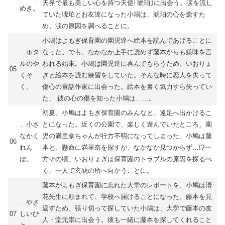
天界で最も美しい心を持つ天使｢琥珀｣に出会う。涙を流し
めき。
ていた琥珀とお友達になった小鳩は、琥珀の心を癒すた
め、涙の原因を調べることに。
小鳩はよもぎ保育園の園児達へ絵本を読んであげることに
…ホタ
なった。でも、なかなか上手に読めず藤本からも嫌味を言
ルのや
われる始末。小鳩は園児達に喜んでもらうため、いおりょ
05
くそ
ぎと絵本を読む練習をしていた。そんな時に恋人を失って
く。
傷心の童話作家に出会った。絵本を書く気力すら失ってい
た、 彼の心の傷を知った小鳩は……。
初夏。小鳩はよもぎ保育園のみんなと、遠足へ出かけるこ
…小さ
とになった。近くの公園で、楽しく遊んでいたところ、園
なかく
児の満里奈ちゃんが行方不明になってしまった。小鳩は藤
06
れん
本と、懸命に満里奈を探すが、なかなか見つからず…!?一
ぼ。
方その頃、いおりょぎは保育園のトラブルの原因を探るべ
く、一人で玄琥の所へ向かうことに。
藤本がよもぎ保育園に忘れた大学のレポートを、小鳩は清
花先生に頼まれて、学校へ届けることになった。藤本を見
…やさ
返すため、張り切って探していた小鳩は、大学で藤本の友
07
しいひ
人・堂元崇に出会う。彼も一緒に藤本を探してくれること