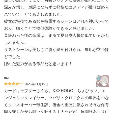
優しい話だけでなく、時折シリアスな要素が加わることで
深みが増し、単調にならずに軽快なコメディが散りばめら
れていて、とても楽しめました。
彼女の特技である歌を披露するシーンはどれも神がかって
おり、聴くことで擬似体験ができると感じました。
見終わった後の余韻は、まるで夏目友人帳に似ているかも
しれません。
ラストシーンは美しさに胸が締め付けられ、鳥肌が立つほ
どでした。
隠れた魅力がある作品だと思います！
mu
2025年11月19日
カードキャプターさくら、XXXHOLiC、ちょびっツ、エ
ンジェリックレイヤー、ツバサ・クロニクルの世界をつな
ぐクロスオーバー転生譚。借金の重圧に潰されそうな保育
園を守りながら願いを叶える主人公だが、展開はあまりに