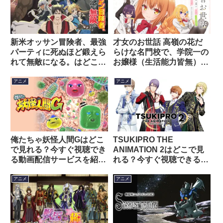
才女のお世話 高嶺の花だ
新米オッサン冒険者、最強
らけな名門校で、学院一の
パーティに死ぬほど鍛えら
お嬢様（生活能力皆無）を
れて無敵になる。はどこで
陰ながらお世話することに
見れる？今すぐ視聴できる
なりましたはどこで見れ
動画配信サービスを紹介！
アニメ
アニメ
る？今すぐ視聴できる動画
配信サービスを紹介！
俺たちゃ妖怪人間Gはどこ
TSUKIPRO THE
で見れる？今すぐ視聴でき
ANIMATION 2はどこで見
る動画配信サービスを紹
れる？今すぐ視聴できる動
介！
画配信サービスを紹介！
アニメ
アニメ