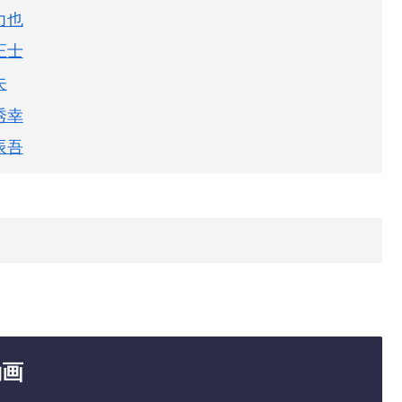
力也
正士
夫
秀幸
辰吾
動画