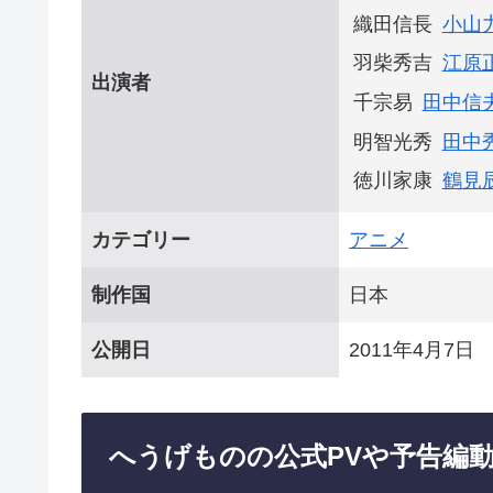
織田信長
小山
羽柴秀吉
江原
出演者
千宗易
田中信
明智光秀
田中
徳川家康
鶴見
カテゴリー
アニメ
制作国
日本
公開日
2011年4月7日
へうげものの公式PVや予告編