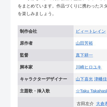
をまとめています。作品づくりに携わったス
を楽しみましょう。
制作会社
ビィートレイン
原作者
山田芳裕
監督
真下耕一
脚本家
川崎ヒロユキ
キャラクターデザイナー
山下喜光
津幡佳
主題歌・挿入歌
☆Taku Takahas
古田左介
大倉