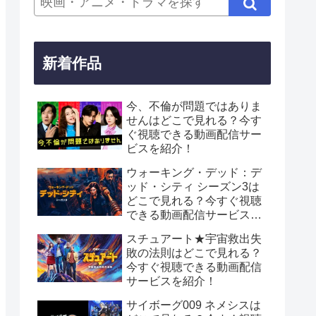
新着作品
今、不倫が問題ではありま
せんはどこで見れる？今す
ぐ視聴できる動画配信サー
ビスを紹介！
ウォーキング・デッド：デ
ッド・シティ シーズン3は
どこで見れる？今すぐ視聴
できる動画配信サービスを
紹介！
スチュアート★宇宙救出失
敗の法則はどこで見れる？
今すぐ視聴できる動画配信
サービスを紹介！
サイボーグ009 ネメシスは