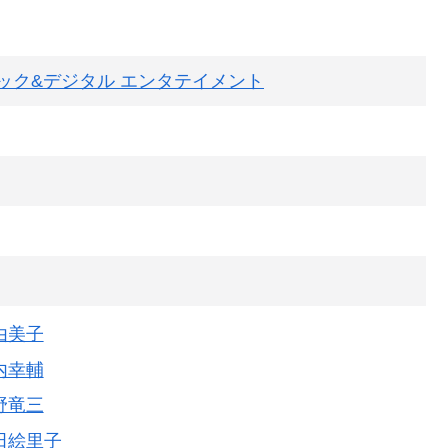
ック&デジタル エンタテイメント
由美子
内幸輔
野竜三
田絵里子