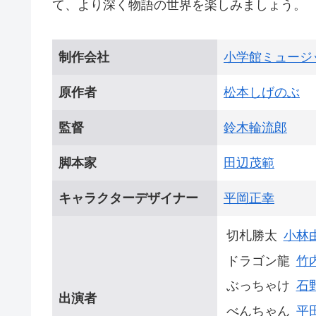
て、より深く物語の世界を楽しみましょう。
制作会社
小学館ミュージ
原作者
松本しげのぶ
監督
鈴木輪流郎
脚本家
田辺茂範
キャラクターデザイナー
平岡正幸
切札勝太
小林
ドラゴン龍
竹
ぶっちゃけ
石
出演者
べんちゃん
平