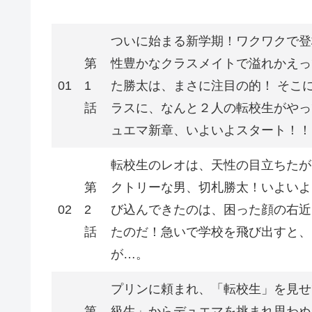
ついに始まる新学期！ワクワクで登
第
性豊かなクラスメイトで溢れかえっ
01
1
た勝太は、まさに注目の的！ そこ
話
ラスに、なんと２人の転校生がやっ
ュエマ新章、いよいよスタート！！
転校生のレオは、天性の目立ちたが
第
クトリーな男、切札勝太！いよいよ
02
2
び込んできたのは、困った顔の右近
話
たのだ！急いで学校を飛び出すと、
が…。
プリンに頼まれ、「転校生」を見せ
第
級生」からデュエマを挑まれ思わぬ