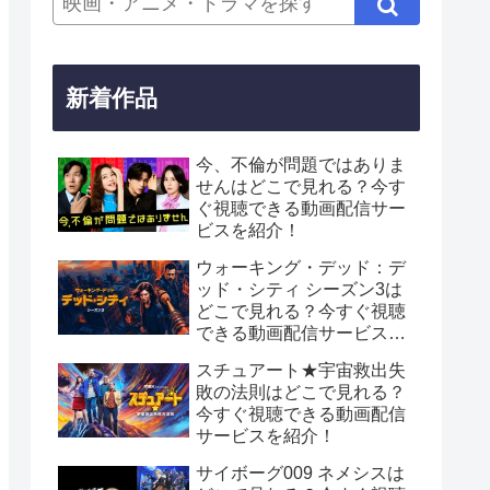
新着作品
今、不倫が問題ではありま
せんはどこで見れる？今す
ぐ視聴できる動画配信サー
ビスを紹介！
ウォーキング・デッド：デ
ッド・シティ シーズン3は
どこで見れる？今すぐ視聴
できる動画配信サービスを
紹介！
スチュアート★宇宙救出失
敗の法則はどこで見れる？
今すぐ視聴できる動画配信
サービスを紹介！
サイボーグ009 ネメシスは