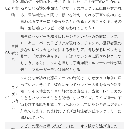
少女
星の灯』を訪れる。そこで目にした、この宇宙のどこかにい
02
と青
ると伝わる謎の生命体「マザー」のホログラムに目を奪われ
猫
る。冒険者たちの間で「願いを叶えてくれる宇宙の女神」と
言われるマザーに「会ったことがある」と感じるシキ。その
時、無法者にハッピーがさらわれてしまう！
無事にハッピーを取り戻したシキとレベッカの前に、人気
Ｂ・キューバーのラビリアが現れる。チャンネル登録者数の
冒険
少ないレベッカをバカにするラビリア。悔しがるレベッカを
03
者た
見て、「友達を泣かせた」と許せないシキは騒ぎを起こして
ち
しまう。さらに、シキを捜して宇宙海賊エルシーの一味が襲
来し、ブルーガーデンは騒然となる。
シキたちが訪れた惑星ノーマの時間は、なぜか５０年前に戻
っていた。そこで、彼らはかつてハッピーの命を救った科学
ワイ
者・ワイズ博士の５０年前の姿と出会う。当然、レベッカの
ズと
04
こともハッピーのことも記憶にないワイズ。ワイズ博士に宇
いう
宙を旅する船を用意してもらおうとしていたシキ達はアテが
男
外れてしまう。おまけにワイズは無法者シビルファミリーに
追われていた。
シビルの元へと戻ったピーノは、「オレ様から逃げ出した