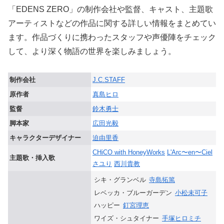
「EDENS ZERO」の制作会社や監督、キャスト、主題歌
アーティストなどの作品に関する詳しい情報をまとめてい
ます。作品づくりに携わったスタッフや声優陣をチェック
して、より深く物語の世界を楽しみましょう。
制作会社
J.C.STAFF
原作者
真島ヒロ
監督
鈴木勇士
脚本家
広田光毅
キャラクターデザイナー
迫由里香
CHiCO with HoneyWorks
L'Arc〜en〜Ciel
主題歌・挿入歌
さユり
西川貴教
シキ・グランベル
寺島拓篤
レベッカ・ブルーガーデン
小松未可子
ハッピー
釘宮理恵
ワイズ・シュタイナー
手塚ヒロミチ