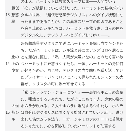
の１人、ハーミットは異常スリープ状態――人間でいう
超仮
「心」が破損している状態だった。ハーミットの精神がデジ
13
想惑
タルの世界、『超仮想惑星デジタリス』へのダイブ状態にな
星
ったままであることが、この異常スリープの原因であること
を突き止めたシキたちは、ハーミットを救う為、自らの体を
デジタル化し、デジタリスへとダイブしてゆく――。
超仮想惑星デジタリスで遂にハーミットを探し当てたシキた
ち。だがハーミットは、シキ達と共にエデンズゼロへ戻るこ
丘の
とを頑なに拒む。「私…人間が大嫌いなの」と冷たく言い放
14
上の
つハーミットに戸惑うシキたち。一体、ハーミットの身に何
少女
が起きたのか。同じ頃、デジタリス内で凶行を繰り返してい
たプレイヤー・ジャミロフによって操られたモンスターの大
群が、クリスタの町に攻め寄せてくる――！
「私はドラッケン・ジョーにつく」――裏切るホムラの言葉
に、唖然とするシキたち。だがそこにもう１人、少女の姿の
大怪
ホムラが現れる。２人のホムラに混乱するシキたち。ホムラ
15
獣シ
は自分はデジタリスに着くなり監禁されていたと話し、逃げ
キ
出した偽ホムラを追う。一方、ジャミロフのチートに苦戦す
るシキたちに、心を閉ざしていたハーミットが助言する