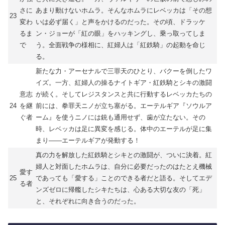
さに
あまり動けないホムラ。そんなホムラにレベッカは「その想
23
変わ
いは必ず届く」と声をかけるのだった。その頃、ドラッケ
るま
ン・ジョーが「紅の眼」をハッキングし、乗っ取ってしま
で
う。全面戦争の様相に、紅婦人は「紅鉄騎」の起動を命じ
る。
新たな力・アーセナルで三罪天のひとり、バクーを倒したワ
イズ。一方、紅婦人の操るナイトギア・紅鉄騎とシキの激闘
意志
が続く。そしてレジスタンスと共に行動するレベッカたちの
24
を継
前には、拳罪天ニノが立ち塞がる。エーテルギア『ソウルア
ぐ者
ーム』を使うニノには銃も通用せず、歯が立たない。その
時、レベッカは足に異変を感じる。体中のエーテルが足に集
まり――エーテルギアが発動する！
真の力を解放した紅鉄騎とシキとの激闘が、ついに決着。紅
婦人と対面したホムラは、自分に必要だったのはたとえ機械
愛す
25
であっても「愛する」ことのできる者だと語る。そしてエデ
る者
ンズゼロに帰艦したシキたちは、心ある大切な友の「死」
と、それぞれに向き合うのだった。