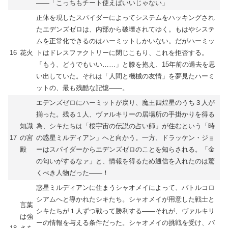
――「こっちもチート使えばいいじゃない」
正体を現したスパイダーによってシステムをハッキングされ
たエデンズゼロは、内部から破壊されてゆく。もはやシステ
ムを正常化できるのはハーミットしかいない。だがハーミッ
16
花火
トはドレスファクトリーに閉じこもり、これを拒否する。
「もう、どうでもいい……」と膝を抱え、15年前の過去を思
い出していた。それは「人間と機械の友情」を夢見たハーミ
ットの、最も残酷な記憶――。
エデンズゼロにハーミットが戻り、魔王四煌星のうち３人が
揃った。残る１人、ヴァルキリーの居場所の手掛かりを得る
知識
為、シキたちは「桜宇宙の伝説の占い師」が住むという「時
17
の宮
の惑星ミルディアン」へと向かう。一方、ドラッケン・ジョ
殿
ーはスパイダーからエデンズゼロのことを知らされる。「金
の匂いがするなァ」と、情報を得るため通信を入れたのは驚
くべき人物だった――！
惑星ミルディアンに住まうシャオメイによって、バトルコロ
シアムへと導かれたシキたち。シャオメイが用意した戦士と
言葉
シキたちが１人ずつ戦って勝利する――それが、ヴァルキリ
は強
ーの情報を与える条件だった。シャオメイの挑戦を受け、バ