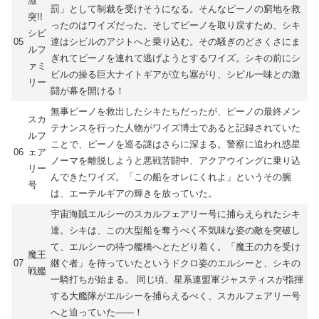
激
罰」として制裁を受けそうになる。そんなピーノの窮地を救
突!!
ったのはワイズだった。そしてピーノを取り戻すため、シキ
シビ
05
達はシビルのアジトへと乗り込む。その騒ぎのどさくさにま
ルフ
ぎれてピーノを連れて逃げようとするワイズ。シキの前にシ
ァミ
ビルの操る巨大ナイトギアが立ち塞がり、シビル一味との激
リー
闘が幕を開ける！
無事ピーノを救出したシキたちだったが、ピーノの最終メン
スカ
テナンスを行った人物がワイズ博士であると記録されていた
ルフ
ことで、ピーノを巡る謎はさらに深まる。警察に追われ惑星
06
ェア
ノーマを離脱しようと悪戦苦闘中、アクアウイングに乗り込
リー
んできたワイズ。「この船をオレにくれよ」というその腕
号
は、エーテルギアの輝きを放っていた。
宇宙海賊エルシーのスカルフェアリー号に捕らえられたシキ
達。シキは、この大型船を奪うべく不気味な姿の敵を突破し
て、エルシーの待つ艦橋へとたどり着く。「魔王の力を受け
魔王
07
継ぐ者」を待っていたというドクロ姿のエルシーと、シキの
戦艦
一騎打ちが始まる。 同じ頃、星系連盟軍ジャスティスが指揮
する大艦隊がエルシーを捕らえるべく、スカルフェアリー号
へと迫っていた――！