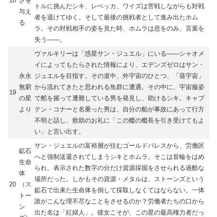
18
さを
トルに挑んだシキ、レベッカ、ワイズは苦戦しながらも対戦
与え
者を退けてゆく。そして最後の挑戦者として進み出たホム
る
ラ。その対戦相手の姿を見た時、ホムラは息をのみ、言葉を
失う――。
ヴァルキリーは「惑星サン・ジュエル」にいる――シャオメ
イによってもたらされた情報により、エデンズゼロはサン・
永永
ジュエルを目指す。その道中、外宇宙のひとつ、「葵宇宙」
無窮
から流れてきたと思われる魚群に遭遇。その中に、宇宙服姿
19
の星
で舵を握って遭難している男を発見し、助けるシキ。キャプ
より
テン・コナーと名乗った男は、自分の船が事故にあって行方
不明と話し、救助のお礼に「この艦の艦長を引き受けてもよ
い」と言い出す。
サン・ジュエルの富裕層が住むゴールドパレスから、労働区
鉱石
へと強制送還されてしまうシキとホムラ。そこは首輪をはめ
生命
られ、表示された数字の分だけ資源採掘をさせられる過酷な
体
場所だった。しかもその資源・メタルは、ストーンズという
20
（ス
鉱石で出来た生命体を倒して採取しなくてはならない。一体
トー
誰がこんな理不尽なことをさせるのか？労働者たちの口から
ン
出た名は「紅婦人」。彼女こそが、この星の最高権力者だっ