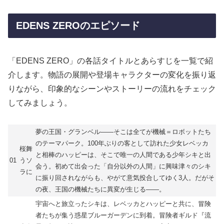
EDENS ZEROのエピソード
「EDENS ZERO」の各話タイトルとあらすじを一覧で紹
介します。物語の展開や登場キャラクターの変化を振り返
りながら、印象的なシーンやストーリーの流れをチェック
してみましょう。
夢の王国・グランベル――そこは全てが機械＝ロボットたち
のテーマパーク。100年ぶりの客として訪れた少女レベッカ
桜舞
と相棒のハッピーは、そこで唯一の人間である少年シキと出
01
うソ
会う。初めて出会った「自分以外の人間」に興味津々のシキ
ラに
に振り回されながらも、やがて意気投合してゆく3人。だがそ
の夜、王国の機械たちに異変が生じる――。
宇宙へと旅立ったシキは、レベッカとハッピーと共に、冒険
者たちが集う惑星ブルーガーデンに到着。冒険者ギルド『流