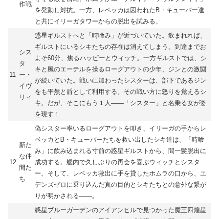
作戦
を発動し対抗。一方、レベッカは囚われたB・キューバー達
と共にイリーガタワーからの脱出を試みる。
惑星ギルストへと「時喰み」が近づいていた。飲まれれば、
ギルストにいるシキたちの存在は消えてしまう。到達までお
シス
よそ60分、焦るハッピーとウィッチ。一方ギルストでは、シ
タ
キと風のエーテルを操るローグアウトの少年、ジンとの激闘
11
ー・
が続いていた。戦いに加わったシスターは、部下であるジン
イヴ
をも平然と盾として利用する。その戦い方に怒りを覚えるシ
リィ
キ。だが、そこにもう１人――「シスター」と名乗る女が姿
を現す！
偽シスター率いるローグアウトを叩き、イリーガの手からレ
ベッカとB・キューバーたちを救い出したシキ達は、「時喰
新た
み」に飲み込まれる寸前の惑星ギルストから、間一髪脱出に
な仲
12
成功する。艦内で久しぶりの再会を喜ぶウィッチとシスタ
間た
ー。そして、レベッカ救出に手を貸したホムラの口から、エ
ち
デンズゼロに乗り込んだ真の目的とシキたちとの意外な繋が
りが明かされる――。
惑星ブルーガーデンのアイアンヒルで見つかった魔王四煌星