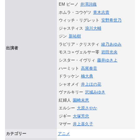
EM ピーノ
井澤詩織
ホムラ・コウゲツ
青木志貴
ウィッチ・リグレット
安野希世乃
ジャスティス
浪川大輔
ジン
新祐樹
ラビリア・クリスティ
綾乃あゆみ
出演者
モスコ＝ヴェルサー零
岩田光央
シスター・イヴリィ
藤井ゆきよ
ハーミット
高尾奏音
ドラッケン
楠大典
シャオメイ
井上ほの花
ヴァルキリー
沢城みゆき
紅婦人
園崎未恵
エルシー
大原さやか
ジギー
大塚芳忠
マザー
井上喜久子
カテゴリー
アニメ