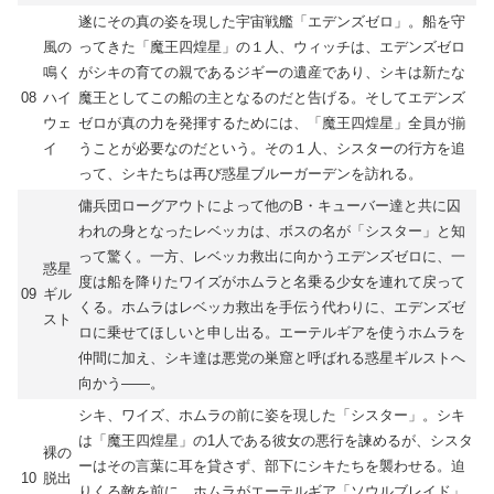
遂にその真の姿を現した宇宙戦艦「エデンズゼロ」。船を守
風の
ってきた「魔王四煌星」の１人、ウィッチは、エデンズゼロ
鳴く
がシキの育ての親であるジギーの遺産であり、シキは新たな
08
ハイ
魔王としてこの船の主となるのだと告げる。そしてエデンズ
ウェ
ゼロが真の力を発揮するためには、「魔王四煌星」全員が揃
イ
うことが必要なのだという。その１人、シスターの行方を追
って、シキたちは再び惑星ブルーガーデンを訪れる。
傭兵団ローグアウトによって他のB・キューバー達と共に囚
われの身となったレベッカは、ボスの名が「シスター」と知
って驚く。一方、レベッカ救出に向かうエデンズゼロに、一
惑星
度は船を降りたワイズがホムラと名乗る少女を連れて戻って
09
ギル
くる。ホムラはレベッカ救出を手伝う代わりに、エデンズゼ
スト
ロに乗せてほしいと申し出る。エーテルギアを使うホムラを
仲間に加え、シキ達は悪党の巣窟と呼ばれる惑星ギルストへ
向かう――。
シキ、ワイズ、ホムラの前に姿を現した「シスター」。シキ
は「魔王四煌星」の1人である彼女の悪行を諫めるが、シスタ
裸の
ーはその言葉に耳を貸さず、部下にシキたちを襲わせる。迫
10
脱出
りくる敵を前に、ホムラがエーテルギア「ソウルブレイド」