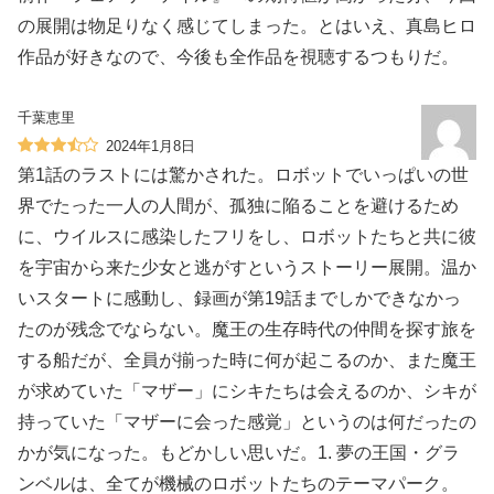
の展開は物足りなく感じてしまった。とはいえ、真島ヒロ
作品が好きなので、今後も全作品を視聴するつもりだ。
千葉恵里
2024年1月8日
第1話のラストには驚かされた。ロボットでいっぱいの世
界でたった一人の人間が、孤独に陥ることを避けるため
に、ウイルスに感染したフリをし、ロボットたちと共に彼
を宇宙から来た少女と逃がすというストーリー展開。温か
いスタートに感動し、録画が第19話までしかできなかっ
たのが残念でならない。魔王の生存時代の仲間を探す旅を
する船だが、全員が揃った時に何が起こるのか、また魔王
が求めていた「マザー」にシキたちは会えるのか、シキが
持っていた「マザーに会った感覚」というのは何だったの
かが気になった。もどかしい思いだ。1. 夢の王国・グラ
ンベルは、全てが機械のロボットたちのテーマパーク。