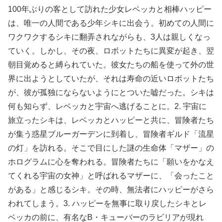
100年ぶりの客として訪れた少女レベッカと相棒ハッピー
は、唯一の人間である少年シキに出会う。初めての人間に
ワクワクするシキに翻弄されながらも、3人は親しくなっ
ていく。しかし、その夜、ロボットたちに異変が起き、翌
朝目覚めると縛られていた。彼女たちの船を使って外の世
界に出ようとしていたが、それは寿命の近いロボットたち
が、彼が孤独にならないようにとついた嘘だった。シキは
何も知らず、レベッカと宇宙へ逃げることに。2. 宇宙に
旅立ったシキは、レベッカとハッピーと共に、冒険者たち
が集う惑星ブルーガーデンに到着し、冒険者ギルド「流星
の灯」を訪れる。そこで目にした謎の生命体「マザー」の
ホログラムに心を奪われる。冒険者たちに「願いをかなえ
てくれる宇宙の女神」と呼ばれるマザーに、「会ったこと
がある」と感じるシキ。その時、無法者にハッピーがさら
われてしまう。3. ハッピーを無事に取り戻したシキとレ
ベッカの前に、有名なB・キューバーのラビリアが現れ