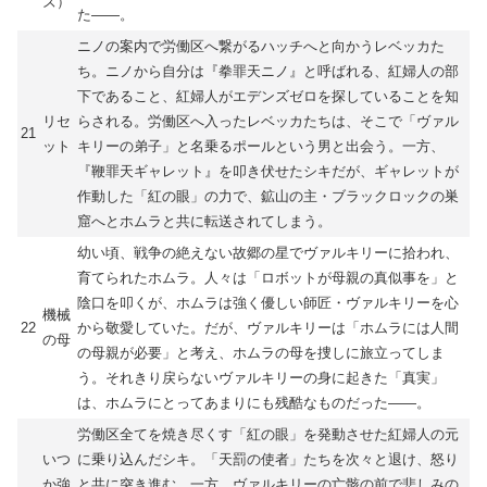
ズ）
た――。
ニノの案内で労働区へ繋がるハッチへと向かうレベッカた
ち。ニノから自分は『拳罪天ニノ』と呼ばれる、紅婦人の部
下であること、紅婦人がエデンズゼロを探していることを知
リセ
らされる。労働区へ入ったレベッカたちは、そこで「ヴァル
21
ット
キリーの弟子」と名乗るポールという男と出会う。一方、
『鞭罪天ギャレット』を叩き伏せたシキだが、ギャレットが
作動した「紅の眼」の力で、鉱山の主・ブラックロックの巣
窟へとホムラと共に転送されてしまう。
幼い頃、戦争の絶えない故郷の星でヴァルキリーに拾われ、
育てられたホムラ。人々は「ロボットが母親の真似事を」と
陰口を叩くが、ホムラは強く優しい師匠・ヴァルキリーを心
機械
22
から敬愛していた。だが、ヴァルキリーは「ホムラには人間
の母
の母親が必要」と考え、ホムラの母を捜しに旅立ってしま
う。それきり戻らないヴァルキリーの身に起きた「真実」
は、ホムラにとってあまりにも残酷なものだった――。
労働区全てを焼き尽くす「紅の眼」を発動させた紅婦人の元
いつ
に乗り込んだシキ。「天罰の使者」たちを次々と退け、怒り
か強
と共に突き進む。一方、ヴァルキリーの亡骸の前で悲しみの