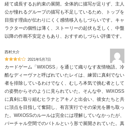
経て成長するお約束の展開。全体的に描写が足りず、主人
公が憧れるグループの描写も不足しているため、トップを
目指す理由が伝わりにくく感情移入もしづらいです。キャ
ラクターの個性は薄く、ストーリーの起伏も乏しく、中盤
以降の作画不安定さもあり、おすすめしづらい評価です。
西村大介
2021年5月7日
カードゲーム「WIXOSS」を通じて織りなす友情物語。冷
酷なディーヴァと呼ばれていたレイは、練習に真剣でない
者を排除しているわけでなく、むしろ本気で挑む者として
の姿勢からそのように見られていた。そんな中、WIXOSS
に真剣に取り組むヒラナとアキノと出会い、彼女たちと共
に頂点を目指して奮闘し、有言実行でその栄光を勝ち取っ
た。WIXOSSのルールは完全には理解していなかったが、
バーチャル空間でのバトルという形で展開されていた。真