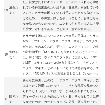
た。彼女はたまにキッチンカーでこの街に現れると噂さ
運命だ
れている神出鬼没のたい焼き屋「春風堂」を探している
09
よ！
という。ヒラナは困っている様子のエクセルを助けてあ
げるため、「春風堂」探しを手伝うことに。お店はなか
なか見つからなかったが、エクセルとヒラナは共に「夢
限少女」が好きであることを知り、意気投合する。
ヒラナが友達になったエクセル水無月の正体は、クラス
Aのトップチーム「デウス・エクス・マキナ」のエクス
だった。そのエクスが「デウス・エクス・マキナ」の次
逃げる
の対戦相手に「NO LIMIT」を指名したというニュース
10
な！
は、瞬く間に「ウィクロスランド」に広まった。「NO
LIMIT」はライバルたちの協力を得ながら、「デウス・
エクス・マキナ」とのバトルに向けて猛特訓をする。エ
クスも「NO LIMIT」との対戦を楽しみにしていた――。
あんなに特訓したのに、「デウス・エクス・マキナ」に
はまったく通用しなかった――。そんな現実を見せつけ
られてしまったヒラナは、すっかり心が折れてしまい、
限界だ
ディーヴァバトルを辞めようとする。そんなヒラナに声
11
よ・・・
をかけたのは、カードショップの店長・阿左美だった。