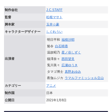
制作会社
J.C.STAFF
監督
松根マサト
脚本家
玉井☆豪
キャラクターデザイナー
しぐれうい
明日平和
福積沙耶
魁令
白石晴香
温故昭乃
星ノ谷しずく
出演者
猫澤奈々
西田望見
兎川美々
広瀬ゆうき
タマゴ博士
真野あゆみ
夜伽ムジカ
ラマルファミッシェル立山
カテゴリー
アニメ
制作国
日本
公開日
2021年1月8日