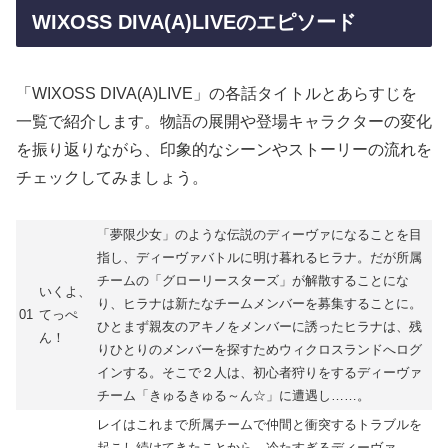
WIXOSS DIVA(A)LIVEのエピソード
「WIXOSS DIVA(A)LIVE」の各話タイトルとあらすじを
一覧で紹介します。物語の展開や登場キャラクターの変化
を振り返りながら、印象的なシーンやストーリーの流れを
チェックしてみましょう。
「夢限少女」のような伝説のディーヴァになることを目
指し、ディーヴァバトルに明け暮れるヒラナ。だが所属
チームの「グローリースターズ」が解散することにな
いくよ、
り、ヒラナは新たなチームメンバーを募集することに。
01
てっぺ
ひとまず親友のアキノをメンバーに誘ったヒラナは、残
ん！
りひとりのメンバーを探すためウィクロスランドへログ
インする。そこで２人は、初心者狩りをするディーヴァ
チーム「きゅるきゅる～ん☆」に遭遇し……。
レイはこれまで所属チームで仲間と衝突するトラブルを
起こし続けてきたことから、冷たすぎるディーヴァ