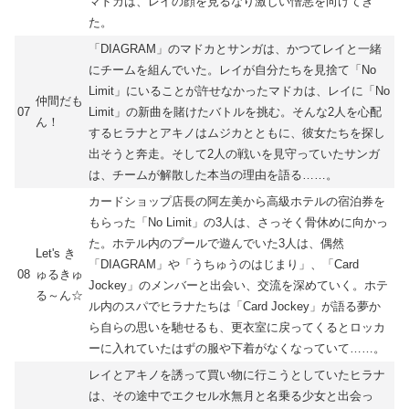
マドカは、レイの顔を見るなり激しい憎悪を向けてき
た。
「DIAGRAM」のマドカとサンガは、かつてレイと一緒
にチームを組んでいた。レイが自分たちを見捨て「No
Limit」にいることが許せなかったマドカは、レイに「No
仲間だも
07
Limit」の新曲を賭けたバトルを挑む。そんな2人を心配
ん！
するヒラナとアキノはムジカとともに、彼女たちを探し
出そうと奔走。そして2人の戦いを見守っていたサンガ
は、チームが解散した本当の理由を語る……。
カードショップ店長の阿左美から高級ホテルの宿泊券を
もらった「No Limit」の3人は、さっそく骨休めに向かっ
た。ホテル内のプールで遊んでいた3人は、偶然
Let's き
「DIAGRAM」や「うちゅうのはじまり」、「Card
08
ゅるきゅ
Jockey」のメンバーと出会い、交流を深めていく。ホテ
る～ん☆
ル内のスパでヒラナたちは「Card Jockey」が語る夢か
ら自らの思いを馳せるも、更衣室に戻ってくるとロッカ
ーに入れていたはずの服や下着がなくなっていて……。
レイとアキノを誘って買い物に行こうとしていたヒラナ
は、その途中でエクセル水無月と名乗る少女と出会っ