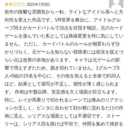
2021年7月9日
前作の陰鬱な雰囲気から一転、ライトなアイドル系へと方
向性を変えた作品です。VR世界を舞台に、アイドルグル
ープ同士がカードバトルで頂点を目指す物語。元のカード
ゲームを遊んでいた私としては路線変更を特に気にしてい
ません。 ただし、カードバトルのルールが相変わらず分
かりづらく、元ゲームを知らない視聴者には状況を捉えづ
らい点は改善の余地があります。 キャラは元ゲームの影
響で増えすぎたため、捌き切れていません。1グループ3
人×5組の15名を中心に、その他を加えると全体で約20人
ほど。結果として描写が不足し、個性が薄く感じられま
す。 作画は中盤以降、安定感を欠く場面が目立ちます。
特に、レイが馬乗りで叩かれるシーンでは痛みのリアクシ
ョンが乏しく、ビンタに合わせて顔が横に流れるだけの作
画に見え、シリアスな場面としては不適切です。 ストー
リーは、シリアス回を除けば平坦で、仲間を集めて挫折を