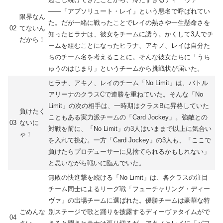
――「アブソリュート・レイ」という悪名で呼ばれてい
限界なん
た。だが一緒に戦ったことでレイの熱さや一生懸命さを
02
てないん
知ったヒラナは、彼女をチームに誘う。かくして3人でチ
だから！
ームを組むことになったヒラナ、アキノ、レイは自分た
ちのチーム名を考えることに。そんな彼女たちに「うち
ゅうのはじまり」というチームから挑戦状が届いた。
ヒラナ、アキノ、レイのチーム「No Limit」は、バトル
アリーナのクラスCで連勝を重ねていた。そんな「No
Limit」の次の相手は、一時期はクラスBに昇格していた
負けたく
こともある実力派チームの「Card Jockey」。強敵との
03
ないに
対戦を前に、「No Limit」の3人はいままで以上に気合い
ゃ！
を入れて挑む。一方「Card Jockey」の3人も、「ここで
負けたらプロデューサーに見捨てられるかもしれない」
と思いながら戦いに臨んでいた。
無敗の快進撃を続ける「No Limit」は、各クラスの注目
チーム同士によるリーグ戦「フューチャリング・ディー
ヴァ」の出場チームに選ばれた。優勝チームは豪華な特
ごめんな
別ステージで歌と踊りを披露するディーヴァタイムがで
04