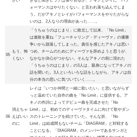
さい
きると聞きヒラナは張り切るが、アキノとレイに「パフ
ォーマンスはやりたくない」と言われ落ち込んでしま
う。だがアキノとレイがパフォーマンスをやりたがらな
いのは、2人なりの理由があった……。
「うちゅうのはじまり」に敗北して以来、「No Limit」
は連敗を重ね「フューチャリング・ディーヴァ」の優勝
争いから脱落してしまった。責任を感じたアキノは思い
もう、怖
つめ、チームのためにディーヴァを辞めようと思うが、
05
くない
なかなか決心がつかない。そんなアキノの前に現れた
「うちゅうのはじまり」の3人は、親身になってアキノの
話を聞いた。3人といろいろな話をしながら、アキノは自
分の本当の思いに気づいていく……。
レイは「いつか仲間と一緒に歌いたい」と思いながらず
っと温めていた自作の曲を「No Limit」に提供する。ア
キノの作詞によってデビュー曲を完成させた「No
消えちゃ
Limit」は、初めてのディーヴァタイムに向けて歌やダン
06
えばいい
スのトレーニングを続けていた。そんな折、「No
のに
Limit」は結成間もないチーム「DIAGRAM」と対戦する
ことになる。「DIAGRAM」のメンバーであるサンガと