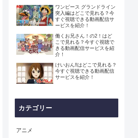
ワンピース グランドライン
突入編はどこで見れる？今
すぐ視聴できる動画配信サ
ービスを紹介！
働くお兄さん！の2！はど
こで見れる？今すぐ視聴で
きる動画配信サービスを紹
介！
けいおん!!はどこで見れる？
今すぐ視聴できる動画配信
サービスを紹介！
カテゴリー
アニメ