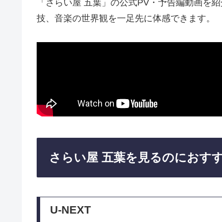
「さらい屋 五葉」の公式PV・予告編動画を
技、音楽の世界観を一足先に体感できます。
さらい屋 五葉を見るのにおす
U-NEXT