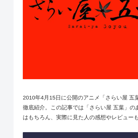
2010年4月15日に公開のアニメ「さらい屋
徹底紹介。この記事では「さらい屋 五葉」の
はもちろん、実際に見た人の感想やレビュー