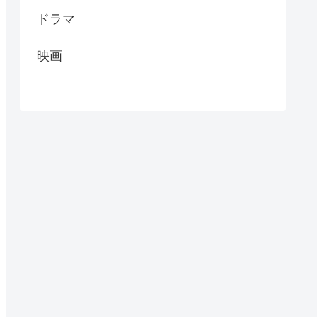
ドラマ
映画