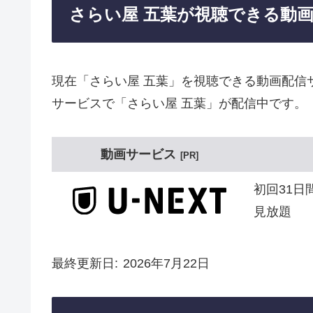
さらい屋 五葉が視聴できる動
現在「さらい屋 五葉」を視聴できる動画配信
サービスで「さらい屋 五葉」が配信中です。
動画サービス
PR
初回31日
見放題
最終更新日
2026年7月22日