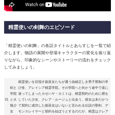
精霊使いの剣舞のエピソード
「精霊使いの剣舞」の各話タイトルとあらすじを一覧で紹
介します。物語の展開や登場キャラクターの変化を振り返
りながら、印象的なシーンやストーリーの流れをチェック
してみましょう。
精霊使いを目指す姫巫女たちが通う由緒正しき男子禁制の学
剣と
び舎、アレイシア精霊学院。その学院へと向かう途中で道に
学院
迷ってしまったカゼハヤ・カミトは、精霊契約のために禊を
01
と火
していた少女、クレア・ルージュと出会う。彼女は未だかつ
猫少
て契約に成功した姫巫女はいないと言われる伝説の聖剣、デ
女
モンスレイヤーと契約を結ぼうとするのだが、精霊はクレア