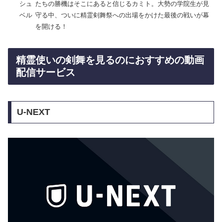
シュ
たちの勝機はそこにあると信じるカミト。大勢の学院生が見
ベル
守る中、ついに精霊剣舞祭への出場をかけた最後の戦いが幕
を開ける！
精霊使いの剣舞を見るのにおすすめの動画
配信サービス
U-NEXT