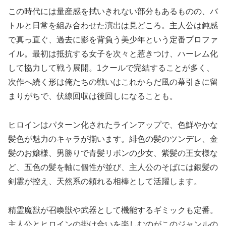
この時代には量産感を拭いきれない部分もあるものの、バ
トルと日常を組み合わせた演出は見どころ。主人公は鈍感
で真っ直ぐ、過去に影を背負う美少年という定番プロファ
イル。最初は抵抗する女子を次々と惹きつけ、ハーレム化
して協力して戦う展開。1クールで完結することが多く、
次作へ続く形は俺たちの戦いはこれからだ風の幕引きに留
まりがちで、伏線回収は後回しになることも。
ヒロインはパターン化されたラインアップで、色鮮やかな
髪色が魅力のキャラが揃います。緋色の髪のツンデレ、金
髪のお嬢様、男勝りで青髪リボンの少女、紫髪の王女様な
ど、五色の髪を軸に個性が並び、主人公のそばには銀髪の
剣霊が控え、天然系の頼れる相棒として活躍します。
精霊魔獣が召喚獣や武器として機能するギミックも定番。
主人公とヒロインの掛け合いを楽しむのがこのジャンルの