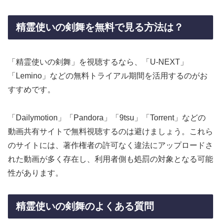
精霊使いの剣舞を無料で見る方法は？
「精霊使いの剣舞」を視聴するなら、「U-NEXT」
「Lemino」などの無料トライアル期間を活用するのがお
すすめです。
「Dailymotion」「Pandora」「9tsu」「Torrent」などの
動画共有サイトで無料視聴するのは避けましょう。これら
のサイトには、著作権者の許可なく違法にアップロードさ
れた動画が多く存在し、利用者側も処罰の対象となる可能
性があります。
精霊使いの剣舞のよくある質問