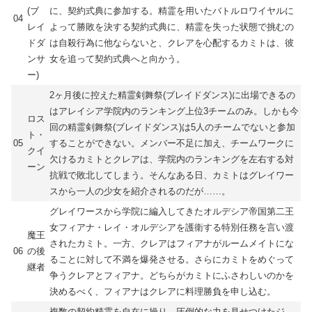
(ブ
に、契約式典に参加する。精霊を用いたバトルロワイヤルに
04
レイ
よって勝敗を決する契約式典に、精霊を失った状態で挑むの
ドダ
は自殺行為に他ならないと、クレアを心配するカミトは、彼
ンサ
女を追って契約式典へと向かう。
ー)
2ヶ月後に控えた精霊剣舞祭(ブレイドダンス)に出場できるの
はアレイシア学院内のランキング上位3チームのみ。しかも今
ロス
回の精霊剣舞祭(ブレイドダンス)は5人のチームでないと参加
ト・
05
することができない。メンバー不足に加え、チームワークに
クイ
欠けるカミトとクレアは、学院内のランキングを左右する対
ーン
抗戦で敗北してしまう。そんなある日、カミトはグレイワー
スから一人の少女を紹介されるのだが……。
グレイワースから学院に編入してきたオルデシア帝国第二王
女フィアナ・レイ・オルデシアを護衛する特別任務を言い渡
魔王
されたカミト。一方、クレアはフィアナがルームメイトにな
06
の後
ることに対して不満を爆発させる。さらにカミトをめぐって
継者
争うクレアとフィアナ。どちらがカミトにふさわしいのかを
決めるべく、フィアナはクレアに料理勝負を申し込む。
複数の契約精霊を自在に操り、圧倒的な力を見せつけたジ