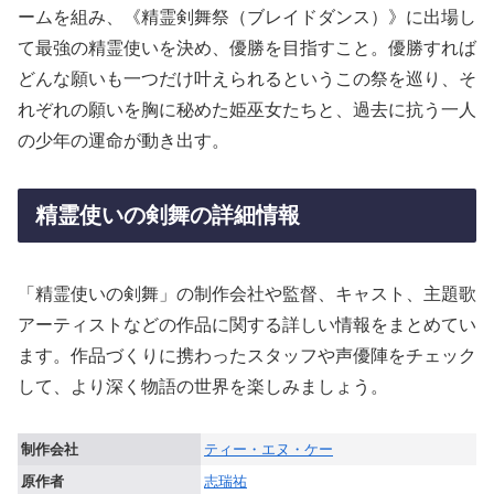
ームを組み、《精霊剣舞祭（ブレイドダンス）》に出場し
て最強の精霊使いを決め、優勝を目指すこと。優勝すれば
どんな願いも一つだけ叶えられるというこの祭を巡り、そ
れぞれの願いを胸に秘めた姫巫女たちと、過去に抗う一人
の少年の運命が動き出す。
精霊使いの剣舞の詳細情報
「精霊使いの剣舞」の制作会社や監督、キャスト、主題歌
アーティストなどの作品に関する詳しい情報をまとめてい
ます。作品づくりに携わったスタッフや声優陣をチェック
して、より深く物語の世界を楽しみましょう。
制作会社
ティー・エヌ・ケー
原作者
志瑞祐