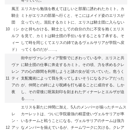
寄っていた。
風王
エリスから勉強を教えてほしいと部屋に誘われたカミト。カ
騎士
ミトがエリスの部屋へ行くと、そこにはメイド姿のエリスが
団
立っていた。混乱するカミトに、エリスは騎士団に入らない
10
（シ
かと持ちかける。騎士としての自分の力に不安を抱くエリス
ルフ
を見て、カミトは騎士団の手伝いをすることを了承する。そ
ィー
して時を同じくてエリスの姉であるヴェルサリアが学院へ戻
ド）
ってくるのだが……。
街中がヴァレンティア聖祭でにぎわっている中、エリスと共
ヴァ
に騎士団の仕事に奔走するカミト。その頃、力を求めるクレ
レン
アの心の隙間を利用しようと謎の女が近づいていた。危うく
11
ティ
支配魔術によって我を失ってしまいそうになるクレアだった
アの
が、仲間との絆により呪縛を打ち破ることに成功する。しか
夜
し、その背後に呪装刻印を刻まれたディナーレとエルザが迫
る……。
エリスを新たに仲間に加え、5人のメンバーが揃ったチームス
レ
カーレットは、ついに学院最強の精霊使いヴェルサリアが率
ン・
いるチームと戦うことになる。ヴェルサリアのチームは強力
12
アッ
なメンバーを揃えているが、チームワークに欠ける。クレア