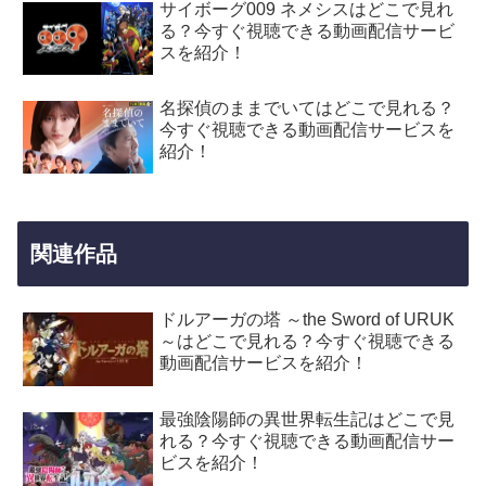
サイボーグ009 ネメシスはどこで見れ
る？今すぐ視聴できる動画配信サービ
スを紹介！
名探偵のままでいてはどこで見れる？
今すぐ視聴できる動画配信サービスを
紹介！
関連作品
ドルアーガの塔 ～the Sword of URUK
～はどこで見れる？今すぐ視聴できる
動画配信サービスを紹介！
最強陰陽師の異世界転生記はどこで見
れる？今すぐ視聴できる動画配信サー
ビスを紹介！