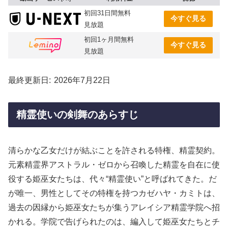
初回31日間無料
今すぐ見る
見放題
初回1ヶ月間無料
今すぐ見る
見放題
最終更新日
2026年7月22日
精霊使いの剣舞のあらすじ
清らかな乙女だけが結ぶことを許される特権、精霊契約。
元素精霊界アストラル・ゼロから召喚した精霊を自在に使
役する姫巫女たちは、代々“精霊使い”と呼ばれてきた。だ
が唯一、男性としてその特権を持つカゼハヤ・カミトは、
過去の因縁から姫巫女たちが集うアレイシア精霊学院へ招
かれる。学院で告げられたのは、編入して姫巫女たちとチ