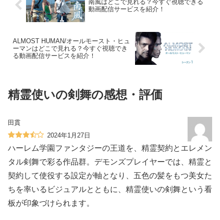
南風はどこで見れる？今すぐ視聴できる
動画配信サービスを紹介！
ALMOST HUMAN/オールモースト・ヒュ
ーマンはどこで見れる？今すぐ視聴でき
る動画配信サービスを紹介！
精霊使いの剣舞の感想・評価
田貫
2024年1月27日
ハーレム学園ファンタジーの王道を、精霊契約とエレメン
タル剣舞で彩る作品群。デモンズプレイヤーでは、精霊と
契約して使役する設定が軸となり、五色の髪をもつ美女た
ちを率いるビジュアルとともに、精霊使いの剣舞という看
板が印象づけられます。