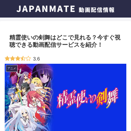
精霊使いの剣舞はどこで見れる？今すぐ視
聴できる動画配信サービスを紹介！
3.6
アニメ