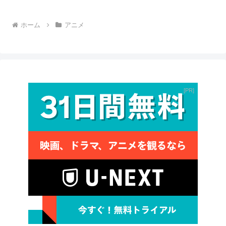
ホーム
アニメ
PR