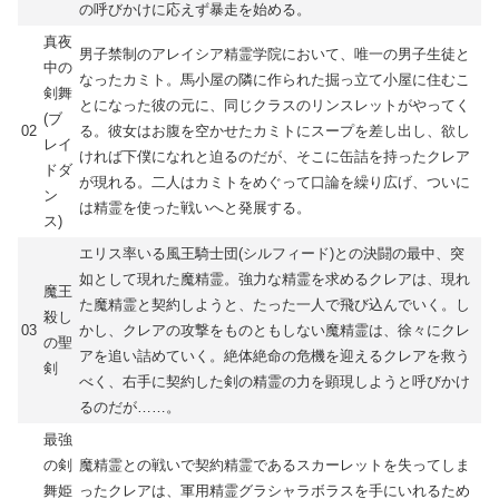
の呼びかけに応えず暴走を始める。
真夜
男子禁制のアレイシア精霊学院において、唯一の男子生徒と
中の
なったカミト。馬小屋の隣に作られた掘っ立て小屋に住むこ
剣舞
とになった彼の元に、同じクラスのリンスレットがやってく
(ブ
02
る。彼女はお腹を空かせたカミトにスープを差し出し、欲し
レイ
ければ下僕になれと迫るのだが、そこに缶詰を持ったクレア
ドダ
が現れる。二人はカミトをめぐって口論を繰り広げ、ついに
ン
は精霊を使った戦いへと発展する。
ス)
エリス率いる風王騎士団(シルフィード)との決闘の最中、突
如として現れた魔精霊。強力な精霊を求めるクレアは、現れ
魔王
た魔精霊と契約しようと、たった一人で飛び込んでいく。し
殺し
03
かし、クレアの攻撃をものともしない魔精霊は、徐々にクレ
の聖
アを追い詰めていく。絶体絶命の危機を迎えるクレアを救う
剣
べく、右手に契約した剣の精霊の力を顕現しようと呼びかけ
るのだが……。
最強
の剣
魔精霊との戦いで契約精霊であるスカーレットを失ってしま
舞姫
ったクレアは、軍用精霊グラシャラボラスを手にいれるため