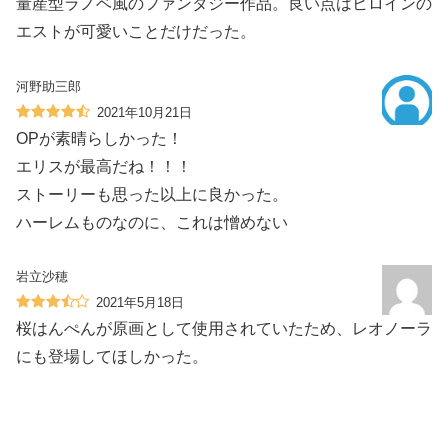
量産型ラノベ風のファンタジー作品。良い点はヒロインの
エストが可愛いことだけだった。
河野助三郎
2021年10月21日
OPが素晴らしかった！
エリスが最高だね！！！
ストーリーも思った以上に良かった。
ハーレムものなのに、これは憎めない
岩立沙穂
2021年5月18日
桜はんぺんが原画として使用されていたため、レオノーラ
にも登場してほしかった。