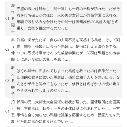
濡
赤壁の戦いは終結し、闘士達にも一時の平穏が訪れた。だがそ
れ
れを打ち破るかの様に一人の美少女闘士が許昌学園に現れる。
01
る
単騎で殴り込みをかけたその闘士は涼州高校の“馬超孟起”と名
闘
乗り、曹操を挑発するのだった！
士
集
許褚に歯がたたず、自らの力量不足を実感する馬超。そして劉
う
備、関羽、張飛と出会った馬超は、劉備に仕える決心をする。
02
仲
ついに五虎将軍がそろった成都学園だが、関羽は馬超との出会
間
いに新たな戦いの兆しを感じ…。
鍛
はぐれ闘士に囲まれてしまった馬超を救ったのは孫策だった。
え
圧倒的な強さに驚いた馬超は、孫策に弟子入りを願い出る。な
03
る
んとか弟子と認めてもらったが、修行とは名ばかりの使い走り
獅
をさせられてしまうのだった…。
子
招
孫策の元に大闘士大会開催の勅状が届いた。開催場所は南蛮高
く
校、主催者は「献帝」―その正体は謎に包まれていた…。一方
04
悪
事情を全く知らない馬超は孫策を応援するため、呂蒙たちを乗
魔
せた船に密かに乗り込んでいた…。