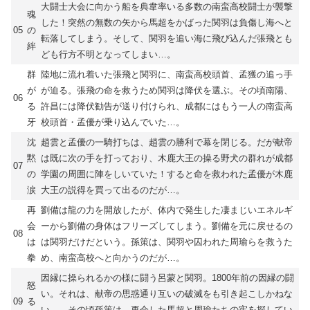
大闘士大会に向かう船を典韋率いる多数の南蛮高校闘士が襲撃
魂
した！突然の無数の矢から馬超をかばった関羽は負傷し海へと
05
の
転落してしまう。そして、関羽を追い海に飛び込んだ張飛とも
絆
ども行方不明となってしまい…。
群
陸地に流れ着いた張飛と関羽に、南蛮高校頭首、孟獲の追っ手
が
が迫る。張飛の命を救うため関羽は降伏を選ぶ。その頃南陽、
06
る
許昌には降伏勧告が送り付けられ、成都にはもう一人の南蛮高
牙
校頭首・孟優が乗り込んでいた…。
沈
趙雲と孟優の一騎打ちは、趙雲の勝利で幕を閉じる。だが献帝
黙
は既に次の手を打っており、木鹿大王の操る野犬の群れが成都
07
の
学園の周囲に陣をしいていた！すると命を救われた孟優が木鹿
涙
大王の説得を買って出るのだが…。
再
劉備は龍の力を開放したが、体内で発生した凄まじいエネルギ
会
ーから劉備の身体はフリーズしてしまう。劉備を元に戻せるの
08
は
は関羽だけだという。孫策は、関羽や囚われた周瑜らを救うた
拳
め、南蛮高校へと向かうのだが…。
因縁に操られるかの様に闘う呂蒙と関羽。1800年前の因縁の闘
怒
い。それは、献帝の思惑通り互いの破滅をも引き起こしかねな
09
る
い…。その頃孫策は、再会した馬超と周瑜たちの牢を探してい