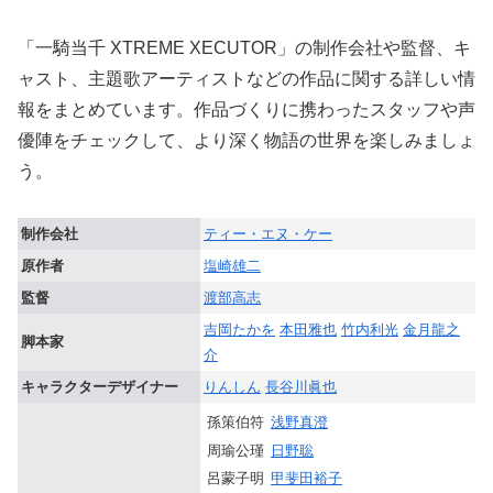
「一騎当千 XTREME XECUTOR」の制作会社や監督、キ
ャスト、主題歌アーティストなどの作品に関する詳しい情
報をまとめています。作品づくりに携わったスタッフや声
優陣をチェックして、より深く物語の世界を楽しみましょ
う。
制作会社
ティー・エヌ・ケー
原作者
塩崎雄二
監督
渡部高志
吉岡たかを
本田雅也
竹内利光
金月龍之
脚本家
介
キャラクターデザイナー
りんしん
長谷川眞也
孫策伯符
浅野真澄
周瑜公瑾
日野聡
呂蒙子明
甲斐田裕子