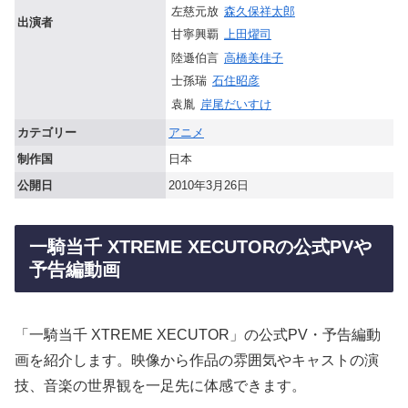
左慈元放
森久保祥太郎
出演者
甘寧興覇
上田燿司
陸遜伯言
高橋美佳子
士孫瑞
石住昭彦
袁胤
岸尾だいすけ
カテゴリー
アニメ
制作国
日本
公開日
2010年3月26日
一騎当千 XTREME XECUTORの公式PVや
予告編動画
「一騎当千 XTREME XECUTOR」の公式PV・予告編動
画を紹介します。映像から作品の雰囲気やキャストの演
技、音楽の世界観を一足先に体感できます。