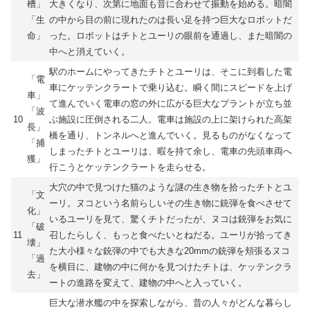
槽」
大きくなり、次第に地面も音に合わせて振動を始める。暗闇
「生
の中から目の前に現れたのは長い足を持つ巨大なロボットだ
命」
った。ロボットはチトとユーリの眼前を通過し、また暗闇の
中へと消えていく。
駅のホームにやってきたチトとユーリは、そこに到着した電
「電
車にケッテンクラートで乗り込む。瞬く間にスピードを上げ
車」
て進んでいく電車の窓の外に広がる巨大なプラントが立ち並
「波
10
ぶ施設に圧倒される二人。電車は施設の上に架けられた高架
長」
橋を通り、トンネルへと進んでいく。見るものがなくなって
「捕
しまったチトとユーリは、暇を持て余し、電車の先頭車両へ
獲」
行こうとケッテンクラートを走らせる。
大穴の中で見つけた猫のような謎の生き物を拾ったチトとユ
「文
ーリ。ヌコという名前らしいその生き物に銃弾を食べさせて
化」
いるユーリを見て、驚くチトだったが、ヌコは銃弾をお気に
「破
11
召したらしく、もっと食べたいとねだる。ユーリが拾ってき
壊」
た大小様々な銃弾の中でも大きな20mmの銃弾を頬張るヌコ
「過
を横目に、建物の中に何かを見つけたチトは、ケッテンクラ
去」
ートの進路を変えて、建物の中へと入っていく。
巨大な潜水艦の中を探索しながら、昔の人々がどんな暮らし