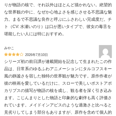
りが物語の核で、それ以外はほとんど描かれない。絶望的
な世界観の中に、なぜか心地よさを感じさせる不思議な魅
力。まるで不思議な良作と呼ぶにふさわしい完成度だ。チ
ト（CV: 水瀬いのり）は口が悪いタイプで、彼女の毒舌を
堪能したい人には特におすすめ。
みやこ
2026年7月10日
シリーズ初の前日譚が連載開始を記念して生まれたこの作
品は、日常系のゆるふわアニメーションにタルコフスキー
風の静謐さを宿した独特の世界観が魅力です。原作作者が
彼の映画を愛しているだけに、スローで美しいポストアポ
カリプスの描写が物語の核を成し、観る者を深く引き込み
ます。こじんまりとした物語と印象的な劇伴も高く評価さ
れています。メイドインアビスのような過激さと比べると
見劣りしてしまう部分もありますが、原作を含めて個人的