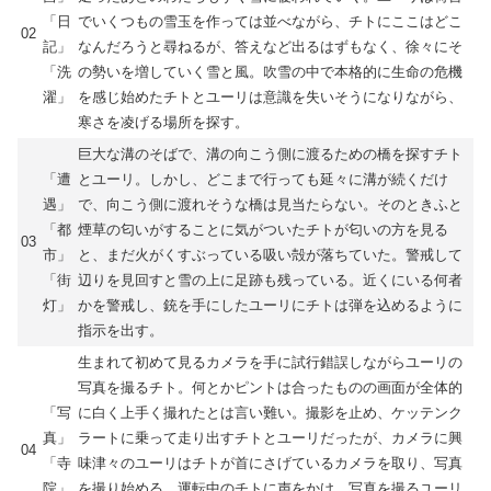
「日
でいくつもの雪玉を作っては並べながら、チトにここはどこ
02
記」
なんだろうと尋ねるが、答えなど出るはずもなく、徐々にそ
「洗
の勢いを増していく雪と風。吹雪の中で本格的に生命の危機
濯」
を感じ始めたチトとユーリは意識を失いそうになりながら、
寒さを凌げる場所を探す。
巨大な溝のそばで、溝の向こう側に渡るための橋を探すチト
「遭
とユーリ。しかし、どこまで行っても延々に溝が続くだけ
遇」
で、向こう側に渡れそうな橋は見当たらない。そのときふと
「都
煙草の匂いがすることに気がついたチトが匂いの方を見る
03
市」
と、まだ火がくすぶっている吸い殻が落ちていた。警戒して
「街
辺りを見回すと雪の上に足跡も残っている。近くにいる何者
灯」
かを警戒し、銃を手にしたユーリにチトは弾を込めるように
指示を出す。
生まれて初めて見るカメラを手に試行錯誤しながらユーリの
写真を撮るチト。何とかピントは合ったものの画面が全体的
「写
に白く上手く撮れたとは言い難い。撮影を止め、ケッテンク
真」
ラートに乗って走り出すチトとユーリだったが、カメラに興
04
「寺
味津々のユーリはチトが首にさげているカメラを取り、写真
院」
を撮り始める。運転中のチトに声をかけ、写真を撮るユーリ