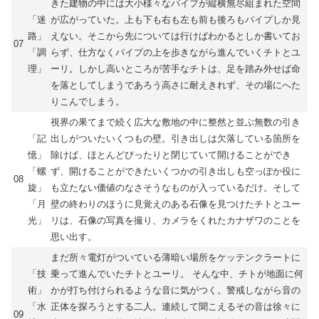
きた建物の中には大小様々なパイプが縦横無尽組まれた空間
「迷
が広がっていた。上も下も右も左も前も後ろもパイプしか見
路」
えない。そこから先については行けばわかるとしか書いてお
07
「調
らず、仕方なくパイプの上を歩きながら進んでいくチトとユ
理」
ーリ。しかし高いところが苦手なチトは、足を踏み外せば命
を落としてしまうであろう高さに耐えきれず、その場にへた
りこんでしまう。
視界の果てまで続く広大な敷地の中に整然と並ぶ無数の引き
「記
出しがついたいくつもの壁。引き出しは欠落している箇所を
憶」
除けば、ほとんどぴったりと閉じていて開けることができ
「螺
ず、開けることができたいくつかの引き出しも空っぽか役に
08
旋」
も立たない価値のなさそうなものが入っているだけ。そして
「月
壁の終わりのほうに見覚えのある石像を見つけたチトとユー
光」
リは、石像の写真を撮り、カメラをくれたカナザワのことを
思い出す。
まだ所々電灯がついている薄暗い場所をケッテンクラートに
「技
乗って進んでいたチトとユーリ。 そんな中、チトが地面に何
術」
かが打ち付けられるような音に気がつく。警戒しながら音の
「水
正体を探ろうとする二人。連続して聞こえるその音は徐々に
09