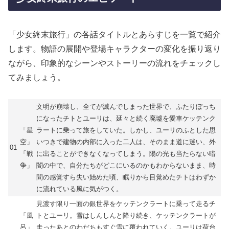
「少女終末旅行」の各話タイトルとあらすじを一覧で紹介
します。物語の展開や登場キャラクターの変化を振り返り
ながら、印象的なシーンやストーリーの流れをチェックし
てみましょう。
文明が崩壊し、全てが滅んでしまった世界で、ふたりぼっち
になったチトとユーリは、延々と続く廃墟を愛車ケッテンク
「星
ラートに乗って旅をしていた。しかし、ユーリのふとした思
空」
いつきで建物の内部に入った二人は、そのまま道に迷い、外
01
「戦
に出ることができなくなってしまう。陽の光も当たらない暗
争」
闇の中で、自分たちがどこにいるのかもわからないまま、時
間の感覚すら失い始めた頃、眠りから目覚めたチトはわずか
に流れている風に気がつく。
見渡す限り一面の銀世界をケッテンクラートに乗って走るチ
「風
トとユーリ。雪はしんしんと降り続き、ケッテンクラートが
呂」
走ったあとのわだちもすぐ雪に覆われていく。ユーリは荷台