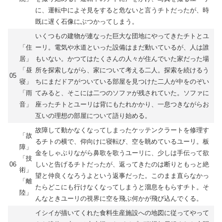
に、運転中によそ見をすると危ないと言うチトだったが、時
既に遅く石像にぶつかってしまう。
いくつもの建物が連なった巨大な団地にやってきたチトとユ
「住
ーリ。電気や水道といった設備はまだ動いているが、人は誰
居」
もいない。かつてはたくさんの人々が住んでいた家だった場
「昼
所を探索しながら、家について考える二人。探索を続けるう
05
寝」
ちにまだドアがついている部屋を見つけた二人が中をのぞい
「雨
てみると、そこには二つのソファが残されていた。ソファに
音」
座ったチトとユーリは背にもたれかかり、一息つきながらお
互いの理想の部屋について語り始める。
故障して動かなくなってしまったケッテンクラートを修理す
「故
るチトの横で、仰向けに寝転び、空を眺めているユーリ。板
障」
金をしゃぶりながら鼻歌を歌うユーリに、少しは手伝って欲
「技
06
しいと告げるチトだったが、返ってきたのは断りともっと絶
術」
望と仲良くなろうよという返事だった。このまま直らなかっ
「離
たらどこにも行けなくなってしまうと溜息をもらすチト。そ
陸」
んなときユーリの視界に空を飛ぶ何かが飛び込んでくる。
イシイが描いてくれた食料生産施設への地図に従ってやって