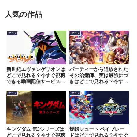
人気の作品
アニメ
アニメ
新世紀エヴァンゲリオンは
パーティーから追放された
どこで見れる？今すぐ視聴
その治癒師、実は最強につ
できる動画配信サービスを
きはどこで見れる？今すぐ
紹介！
視聴できる動画配信サービ
スを紹介！
アニメ
アニメ
キングダム 第3シリーズは
爆転シュート ベイブレー
どこで見れる？今すぐ視聴
ドはどこで見れる？今すぐ