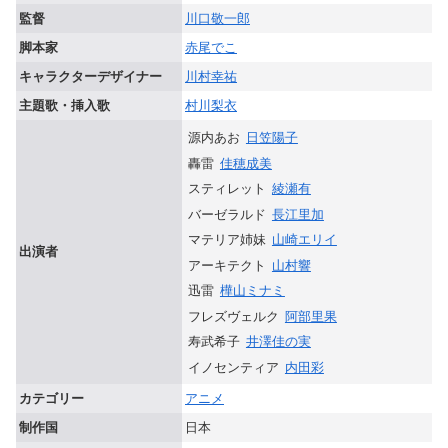
監督
川口敬一郎
脚本家
赤尾でこ
キャラクターデザイナー
川村幸祐
主題歌・挿入歌
村川梨衣
源内あお
日笠陽子
轟雷
佳穂成美
スティレット
綾瀬有
バーゼラルド
長江里加
マテリア姉妹
山崎エリイ
出演者
アーキテクト
山村響
迅雷
樺山ミナミ
フレズヴェルク
阿部里果
寿武希子
井澤佳の実
イノセンティア
内田彩
カテゴリー
アニメ
制作国
日本