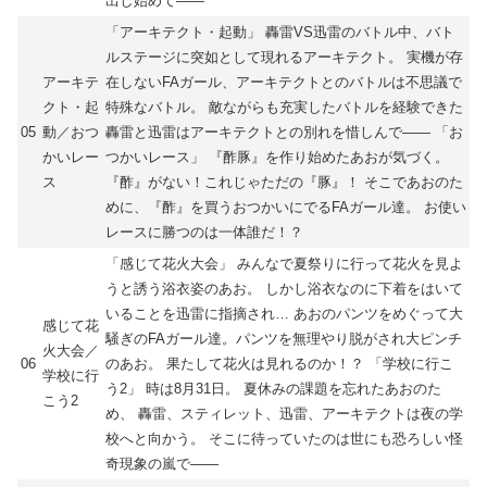
出し始めて――
「アーキテクト・起動」 轟雷VS迅雷のバトル中、バト
ルステージに突如として現れるアーキテクト。 実機が存
アーキテ
在しないFAガール、アーキテクトとのバトルは不思議で
クト・起
特殊なバトル。 敵ながらも充実したバトルを経験できた
05
動／おつ
轟雷と迅雷はアーキテクトとの別れを惜しんで―― 「お
かいレー
つかいレース」 『酢豚』を作り始めたあおが気づく。
ス
『酢』がない！これじゃただの『豚』！ そこであおのた
めに、『酢』を買うおつかいにでるFAガール達。 お使い
レースに勝つのは一体誰だ！？
「感じて花火大会」 みんなで夏祭りに行って花火を見よ
うと誘う浴衣姿のあお。 しかし浴衣なのに下着をはいて
いることを迅雷に指摘され… あおのパンツをめぐって大
感じて花
騒ぎのFAガール達。パンツを無理やり脱がされ大ピンチ
火大会／
06
のあお。 果たして花火は見れるのか！？ 「学校に行こ
学校に行
う2」 時は8月31日。 夏休みの課題を忘れたあおのた
こう2
め、 轟雷、スティレット、迅雷、アーキテクトは夜の学
校へと向かう。 そこに待っていたのは世にも恐ろしい怪
奇現象の嵐で――