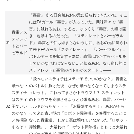
「轟雷」 ある日突然あおの元に送られてきた小包。そこ
にはFAガール『轟雷』が入っていた。興味津々で『轟
雷』に触れるあお。すると、ゆっくり『轟雷』の瞳は開
轟雷／ス
き、起動するのだった。 「スティレットとバーゼラル
ティレッ
01
ド」 轟雷との仲も縮まらないうちに、あおの元に送られ
トとバー
て来るFAガール『スティレット』、『バーゼラルド』。
ゼラルド
バトルデータを収集する為に、轟雷はひたすらバトルを
していかなければならない…と知るあお。なし崩し的に
スティレットと轟雷のバトルがスタートし――
「飛べないスティ子はスティ子でいいのかな？」 轟雷と
飛べない
のバトルに負けた後、なぜか飛べなくなってしまうステ
スティ子
ィレット。 これってまさかトラウマ！？ スティレット
はスティ
のトラウマを克服させようと頑張るあお、轟雷、バーゼ
02
子でいい
ラルドだったが・・・ 「お掃除するぞ！」 あおがもら
のかな？
って来た古い型の『ロボット掃除機』を修理することに
／お掃除
なった轟雷達。 しかし実は壊れていなかった『ロボット
するぞ！
掃除機』。 大暴れの『ロボット掃除機』ともっと大暴れ
のバーゼラルドで部屋の中は大変なことに！