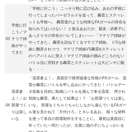
「学校に行こう」 こっそり鞄に忍び込み、あおの学校に
行ってしまったバーゼラルドを追って、轟雷とスティレ
ットも学校へ。 轟雷達のような特殊なFAガールの存在を
学校に行
知られてはいけない！ と焦るあおだが、親友・武希子に
こう／マ
あっさりその存在がバレてしまい―― 「マテリア姉妹が
03
テリア姉
やってきた」 轟雷を訪ねてくるマテリア姉妹。 ドSな姉
妹がやっ
妹に翻弄されつつ、マテリア姉妹VS轟雷&スティレット
てきた
のペアバトルに突入！マテリア姉妹の掴みどころのない
バトル法に苦戦する轟雷とスティレットは大ピンチに陥
る・・・
「迅雷参上！」 真面目で猪突猛進な性格のFAガール、迅
雷が轟雷にバトルを申し込みにやってきた！ バトルデー
迅雷参
タ収集を目的に執拗にバトルを挑んで来る迅雷。 押され
上！／お
気味な轟雷。果たして結果は！？ 「お部屋づくりは楽し
04
部屋づく
いな」 部屋をぐちゃぐちゃにしながら遊んでいるFAガー
りは楽し
ル達を見かねて「片付けろ」とキレるあお。 様々な材料
いな
を使って各自の部屋制作をすることに。 最初は真面目に
作っていた一同だったが、次第に他の子にちょっかいを