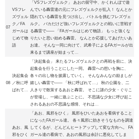
「VSフレズヴェルク」 あおの留守中、かくれんぼで遊
VSフレ
んでいる轟雷達の元にフレズヴェルクが乱入！ なんとか
ズヴェル
隠れている轟雷を見つけ出し、バトルを挑むフレズヴェ
ク／FA
ルク。 バカだけど強いフレズヴェルクとの戦いに苦戦す
07
ガールは
る轟雷で―― 「FAガールはじめて物語」 もっと強くな
じめて物
りたいと思い始める轟雷。 なんとか応援してあげたいあ
語
お達。 そんな一同に向けて、武希子によるFAガールが出
来るまで講座が始まって…
「決起集会」 来たるフレズヴェルクとの再戦を前に、決
起集会を行うことにした一同。 轟雷への想いを胸に、
決起集会
各々の出し物を披露していく。 そんなみんなの励ましが
08
／秋に呼
嬉しい轟雷で―― 「秋に呼ばれて…」 秋の公園を、二
ばれて…
人きりで散策するあおと轟雷。 そこに謎の少女・ぐりこ
が登場し、一緒に遊ぶことに。 不思議な少女に呼び起こ
されるあおの不思議な感情、それは…
「あお、風邪をひく」 風邪をひいたあおを看病すること
になったFAガール達。 各々風邪に効きそうなものを調達
あお、風
してくるが、どんどんヒートアップして変な方向へ。 FA
邪をひく
ガール達の看病で、あおの風邪は余計に悪化してしま