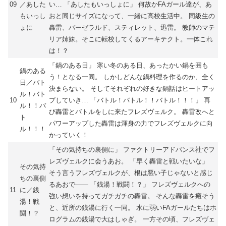
09
／あした
い… 「あしたもいっしょに」 何故かFAガール達が、あ
もいっし
おと同じサイズになって、一緒に高校生活中。 同級生の
ょに
轟雷、バーゼラルド、スティレット、迅雷。 教師のマテ
リア姉妹。そこに転校してくるアーキテクト。一体これ
は！？
「鍋のある日」 寒い冬のある日、あったかい鍋を囲も
鍋のある
う！となる一同。 しかしどんな鍋料理を作るのか、全く
日／バト
決まらない。 そしてそれぞれの好きな鍋話はヒートアッ
ル！バト
10
プしていき… 「バトル！バトル！！バトル！！！」 再
ル！！バ
び轟雷とバトルをしに来たフレズヴェルク。 轟雷改へと
ト
パワーアップした轟雷は渾身の力でフレズヴェルクに向
ル！！！
かっていく！
「その気持ちの裏側に」 ファクトリーアドバンス社でフ
レズヴェルクに会うあお。 「早く轟雷と戦いたいな」
その気持
そう言うフレズヴェルクが、根は悪い子じゃないと感じ
ちの裏側
るあおで―― 「銭湯！戦闘！？」 フレズヴェルクへの
11
に／銭
強い想いを持ってガチガチの轟雷。 そんな轟雷を癒そう
湯！戦
と、近所の銭湯に行く一同。 水に弱いFAガールたちはホ
闘！？
ログラムの銭湯で大はしゃぎ。 一方その頃、フレズヴェ