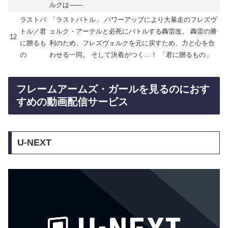
ルクは――
ラストバ
「ラストバトル」 パワーアップにより大暴走のフレズヴ
トル／君
ェルク・アーテルと必死にバトルする轟雷改。 轟雷の勝
12
に贈るも
利のため、フレズヴェルクを元に戻すため、力と心を合
の
わせる一同。 そして決着がつく…！ 「君に贈るもの」
フレームアームズ・ガールを見るのにおす
すめの動画配信サービス
U-NEXT